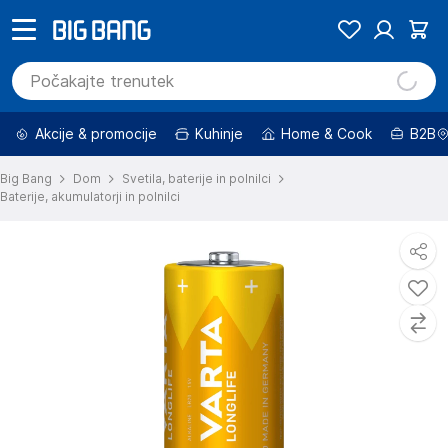
Akcije & promocije
Kuhinje
Home & Cook
B2B
Big Bang
Dom
Svetila, baterije in polnilci
Baterije, akumulatorji in polnilci