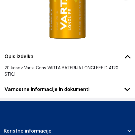
Opis izdelka
20 kosov Varta Cons.VARTA BATERIJA LONGLEFE D 4120
STK.1
Varnostne informacije in dokumenti
Podatki o proizvajalcu
Podatki o proizvajalcu vključujejo informacije (naziv, naslov,
državo in elektronski naslov) povezane s proizvajalcem
izdelka.
Koristne informacije
VARTA Consumer Batteries GmbH & Co. KGaA