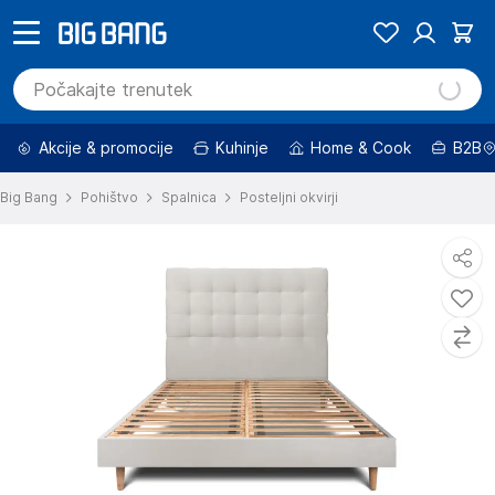
Akcije & promocije
Kuhinje
Home & Cook
B2B
Big Bang
Pohištvo
Spalnica
Posteljni okvirji