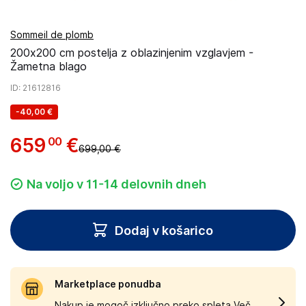
Sommeil de plomb
200x200 cm postelja z oblazinjenim vzglavjem -
Žametna blago
ID
: 21612816
-
40,00 €
659
€
00
699,00 €
Na voljo v 11-14 delovnih dneh
Dodaj v košarico
Marketplace ponudba
Nakup je mogoč izključno preko spleta.
Več