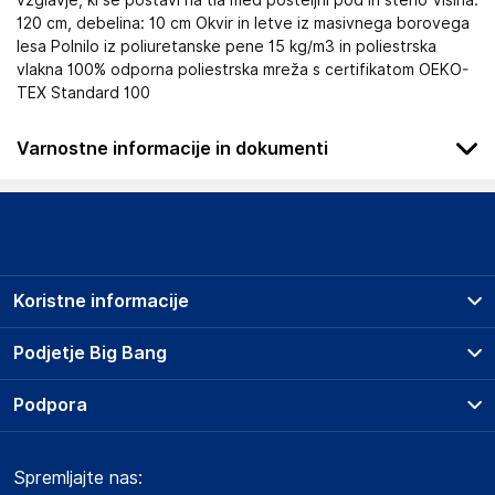
vzglavje, ki se postavi na tla med posteljni pod in steno Višina:
120 cm, debelina: 10 cm Okvir in letve iz masivnega borovega
lesa Polnilo iz poliuretanske pene 15 kg/m3 in poliestrska
vlakna 100% odporna poliestrska mreža s certifikatom OEKO-
TEX Standard 100
Varnostne informacije in dokumenti
Podatki o proizvajalcu
Podatki o proizvajalcu vključujejo informacije (naziv, naslov,
državo in elektronski naslov) povezane s proizvajalcem
izdelka.
Koristne informacije
Lovemynight
16 rue du bocage - 35520 - La chapelle des fougeretz
Prodajna mesta
Podjetje Big Bang
France
Splošni pogoji
contact@lovemynight.com
O podjetju
Podpora
Storitve
Kontakti
Dostava, vnos in odvoz
Odgovorna oseba v EU
Pogosta vprašanja
Družbena odgovornost
Načini plačila
Gospodarski subjekt s sedežem v EU, ki zagotavlja skladnost
Spremljajte nas:
Marketplace
Obvestila za javnost
izdelka z zahtevanimi predpisi.