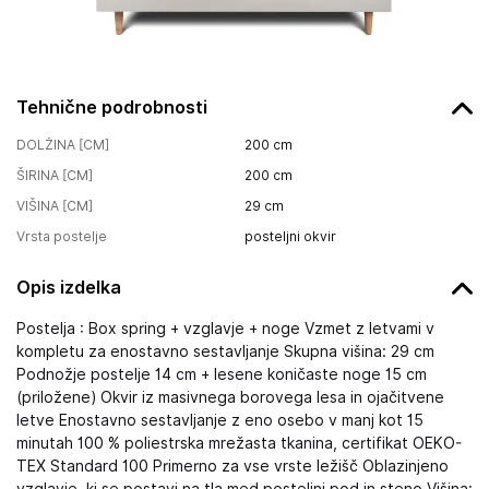
Tehnične podrobnosti
DOLŽINA [CM]
200
cm
ŠIRINA [CM]
200
cm
VIŠINA [CM]
29
cm
Vrsta postelje
posteljni okvir
Opis izdelka
Postelja : Box spring + vzglavje + noge Vzmet z letvami v
kompletu za enostavno sestavljanje Skupna višina: 29 cm
Podnožje postelje 14 cm + lesene koničaste noge 15 cm
(priložene) Okvir iz masivnega borovega lesa in ojačitvene
letve Enostavno sestavljanje z eno osebo v manj kot 15
minutah 100 % poliestrska mrežasta tkanina, certifikat OEKO-
TEX Standard 100 Primerno za vse vrste ležišč Oblazinjeno