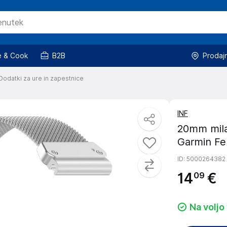
 & Cook
B2B
Prodaj
Dodatki za ure in zapestnice
INF
20mm milan
Garmin Fen
ID
: 5000264382
14
€
09
Na voljo