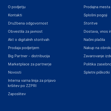
ROOM 1502(A), EASEY COMMERCIAL BUILDING, 253-261 
O podjetju
Prodajna mesta
HK
Kontakti
Splošni pogoji
angela88tw@163.com
Družbena odgovornost
Storitve
Odgovorna oseba v EU
Obvestila za javnost
Dostava, vnos i
Gospodarski subjekt s sedežem v EU, ki zagotavlja skladno
Akt o digitalnih storitvah
Načini plačila
INF Company AB
Prodaja podjetjem
Nakup na obrok
Lokegatan 5, 263 37 Höganäs
Sweden
Big Partner - distribucija
Zavarovanje izd
support@inf.se
Marketplace za partnerje
Politika zasebno
Novosti
Spletni piškotki
Slike o varnosti izdelka
Slike o varnosti izdelka vsebujejo opozorila na embalaži izd
Interna varna linija za prijavo
informacije, povezane z določenim izdelkom.
kršitev po ZZPRI
Zaposlitev