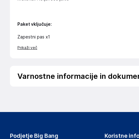
Paket vključuje:
Zapestni pas x1
Prikaži več
Varnostne informacije in dokume
Prepričajte se, da so priključki popolnoma zataknjeni. Pre
otrok. Lahko vsebuje nikelj.
Podatki o proizvajalcu
Podatki o proizvajalcu vključujejo informacije (naziv, nasl
proizvajalcem izdelka.
Podjetje Big Bang
Koristne inf
DRAGON ECOM INTERNATIONAL LIMITED