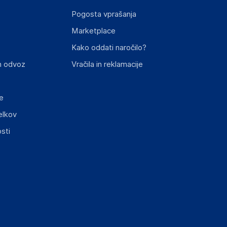
HENNESSY ROAD,WANCHAI, 000 Hong Kong
Pogosta vprašanja
Marketplace
Kako oddati naročilo?
n odvoz
Vračila in reklamacije
st izdelka z zahtevanimi predpisi.
e
elkov
sti
elka in lahko vključujejo ključne varnostne