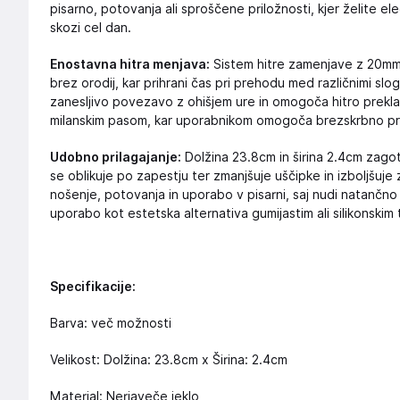
pisarno, potovanja ali sproščene priložnosti, kjer želite e
skozi cel dan.
Enostavna hitra menjava:
Sistem hitre zamenjave z 20mm
brez orodij, kar prihrani čas pri prehodu med različnimi sl
zanesljivo povezavo z ohišjem ure in omogoča hitro preklapl
milanskim pasom, kar uporabnikom omogoča brezskrbno pre
Udobno prilagajanje:
Dolžina 23.8cm in širina 2.4cm zagot
se oblikuje po zapestju ter zmanjšuje uščipke in izboljšuj
nošenje, potovanja in uporabo v pisarni, saj nudi natančno
uporabo kot estetska alternativa gumijastim ali silikonskim
Specifikacije:
Barva: več možnosti
Velikost: Dolžina: 23.8cm x Širina: 2.4cm
Material: Nerjaveče jeklo