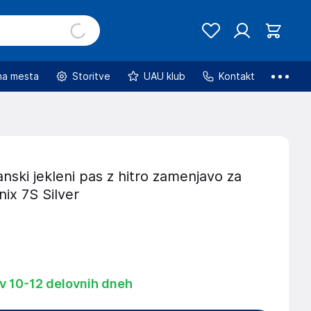
na mesta
Storitve
UAU klub
Kontakt
ski jekleni pas z hitro zamenjavo za
ix 7S Silver
 v 10-12 delovnih dneh