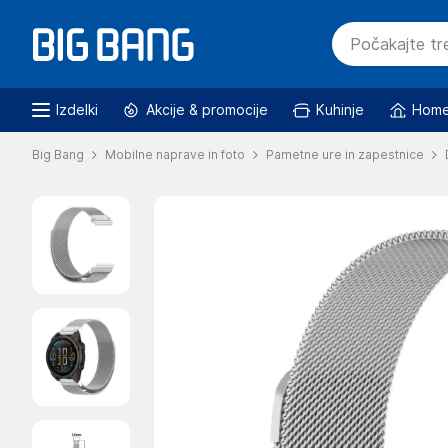
Izdelki
Akcije & promocije
Kuhinje
Home
Big Bang
Mobilne naprave in foto
Pametne ure in zapestnice