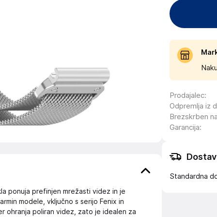
Mar
Naku
Prodajalec
:
Odpremlja iz 
Brezskrben n
Garancija
:
Dostav
Standardna d
a ponuja prefinjen mrežasti videz in je
min modele, vključno s serijo Fenix in
 ohranja poliran videz, zato je idealen za