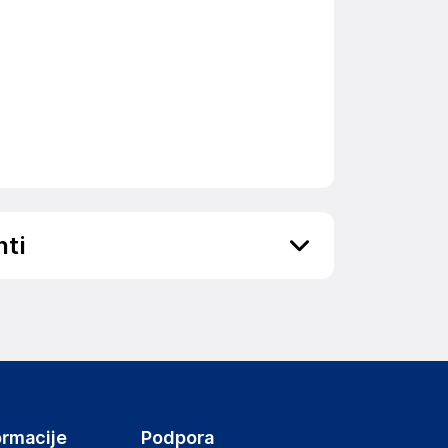
nti
d uporabo preverite. Hraniti izven dosega
ov, državo in elektronski naslov) povezane s
ormacije
Podpora