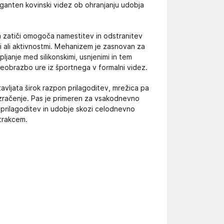
leganten kovinski videz ob ohranjanju udobja
 zatiči omogoča namestitev in odstranitev
ogi ali aktivnostmi. Mehanizem je zasnovan za
janje med silikonskimi, usnjenimi in tem
obrazbo ure iz športnega v formalni videz.
avljata širok razpon prilagoditev, mrežica pa
e zračenje. Pas je primeren za vsakodnevno
 prilagoditev in udobje skozi celodnevno
 trakcem.