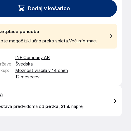
Dodaj v košarico
ketplace ponudba
p je mogoč izključno preko spleta.
Več informacij
INF Company AB
države
:
Švedska
akup
:
Možnost vračila v 14 dneh
12 mesecev
a
ostava
predvidoma od
petka, 21.8.
naprej