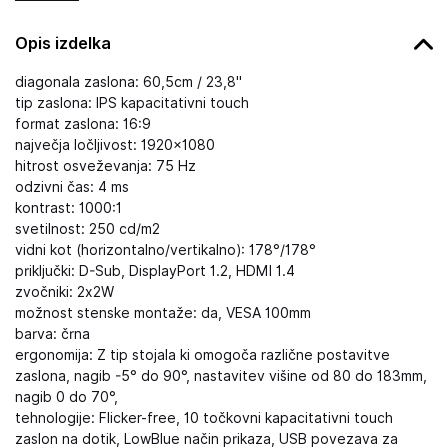
Opis izdelka
diagonala zaslona: 60,5cm / 23,8"
tip zaslona: IPS kapacitativni touch
format zaslona: 16:9
največja ločljivost: 1920×1080
hitrost osveževanja: 75 Hz
odzivni čas: 4 ms
kontrast: 1000:1
svetilnost: 250 cd/m2
vidni kot (horizontalno/vertikalno): 178°/178°
priključki: D-Sub, DisplayPort 1.2, HDMI 1.4
zvočniki: 2x2W
možnost stenske montaže: da, VESA 100mm
barva: črna
ergonomija: Z tip stojala ki omogoča različne postavitve
zaslona, nagib -5° do 90°, nastavitev višine od 80 do 183mm,
nagib 0 do 70°,
tehnologije: Flicker-free, 10 točkovni kapacitativni touch
zaslon na dotik, LowBlue način prikaza, USB povezava za