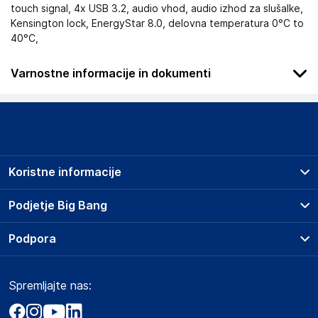
touch signal, 4x USB 3.2, audio vhod, audio izhod za slušalke,
Kensington lock, EnergyStar 8.0, delovna temperatura 0°C to
40°C,
Varnostne informacije in dokumenti
Podatki o proizvajalcu
Podatki o proizvajalcu vključujejo informacije (naziv, naslov,
državo in elektronski naslov) povezane s proizvajalcem
izdelka.
Koristne informacije
DAP B.V.
Tussendiepen 4a, 9206AD Drachten
Prodajna mesta
Podjetje Big Bang
The Netherlands
Splošni pogoji
www.home.id
O podjetju
Podpora
Storitve
Kontakti
Dostava, vnos in odvoz
Odgovorna oseba v EU
Pogosta vprašanja
Družbena odgovornost
Načini plačila
Gospodarski subjekt s sedežem v EU, ki zagotavlja skladnost
Spremljajte nas:
Marketplace
Obvestila za javnost
izdelka z zahtevanimi predpisi.
Nakup na obroke
Kako oddati naročilo?
Akt o digitalnih storitvah
Zavarovanje izdelkov