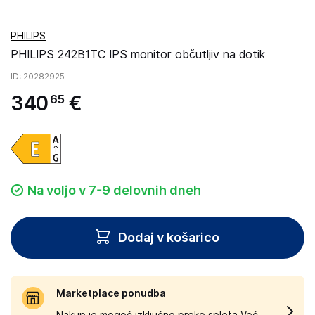
PHILIPS
PHILIPS 242B1TC IPS monitor občutljiv na dotik
ID
: 20282925
340
€
65
Na voljo v 7-9 delovnih dneh
Dodaj v košarico
Marketplace ponudba
Nakup je mogoč izključno preko spleta.
Več