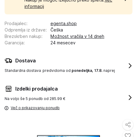
informacij
Prodajalec
:
egenta.shop
Odpremlja iz države
:
Češka
Brezskrben nakup
:
Možnost vračila v 14 dneh
Garancija
:
24 mesecev
Dostava
Standardna dostava
predvidoma od
ponedeljka, 17.8.
naprej
Izdelki prodajalca
Na voljo še
5 ponudb od 285.99 €
Več o prikazovanju ponudb