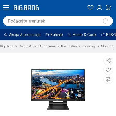
Akcije & promocije
Kuhinje
Home & Cook
B2B
Big Bang
Računalniki in IT oprema
Računalniki in monitorji
Monitorji