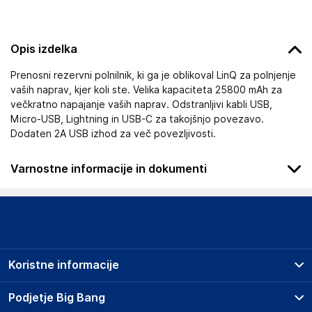
Opis izdelka
Prenosni rezervni polnilnik, ki ga je oblikoval LinQ za polnjenje
vaših naprav, kjer koli ste. Velika kapaciteta 25800 mAh za
večkratno napajanje vaših naprav. Odstranljivi kabli USB,
Micro-USB, Lightning in USB-C za takojšnjo povezavo.
Dodaten 2A USB izhod za več povezljivosti.
Varnostne informacije in dokumenti
Podatki o proizvajalcu
Podatki o proizvajalcu vključujejo informacije (naziv, naslov,
državo in elektronski naslov) povezane s proizvajalcem
izdelka.
Koristne informacije
Sim Technology Srl
Asi-Aversa Nord Industrial Zone
Prodajna mesta
Podjetje Big Bang
Italy
Splošni pogoji