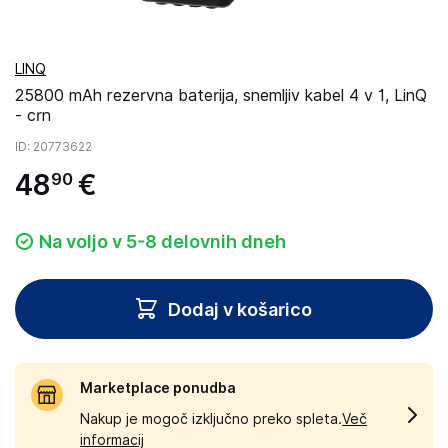
LINQ
25800 mAh rezervna baterija, snemljiv kabel 4 v 1, LinQ
- crn
ID
: 20773622
48
€
90
Na voljo v 5-8 delovnih dneh
Dodaj v košarico
Marketplace ponudba
Nakup je mogoč izključno preko spleta.
Več
informacij