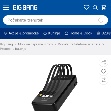
Akcije & promocije
Kuhinje
Home & Cook
B2B
Big Bang
Mobilne naprave in foto
Dodatki za telefone in tablice
Prenosne baterije