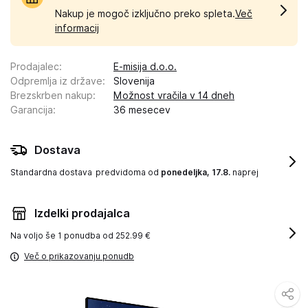
Nakup je mogoč izključno preko spleta.
Več
informacij
Prodajalec
:
E-misija d.o.o.
Odpremlja iz države
:
Slovenija
Brezskrben nakup
:
Možnost vračila v 14 dneh
Garancija
:
36 mesecev
Dostava
Standardna dostava
predvidoma od
ponedeljka, 17.8.
naprej
Izdelki prodajalca
Na voljo še
1 ponudba od 252.99 €
Več o prikazovanju ponudb