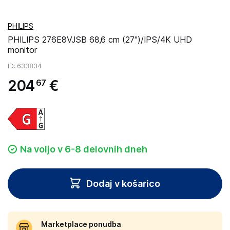
PHILIPS
PHILIPS 276E8VJSB 68,6 cm (27")/IPS/4K UHD
monitor
ID
: 633834
204
€
67
Na voljo v 6-8 delovnih dneh
Dodaj v košarico
Marketplace ponudba