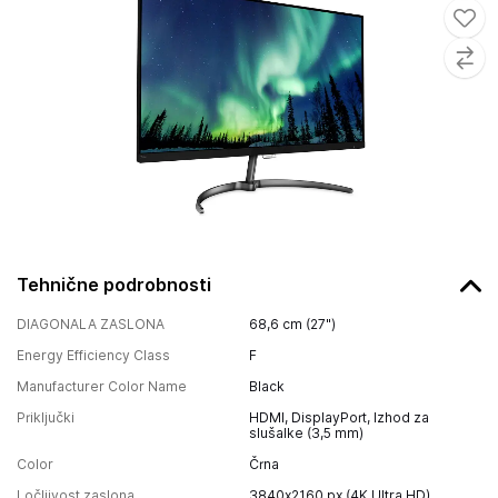
Tehnične podrobnosti
DIAGONALA ZASLONA
68,6 cm (27")
Energy Efficiency Class
F
Manufacturer Color Name
Black
Priključki
HDMI, DisplayPort, Izhod za
slušalke (3,5 mm)
Color
Črna
Ločljivost zaslona
3840x2160 px (4K Ultra HD)