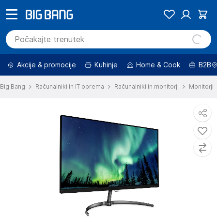
Akcije & promocije
Kuhinje
Home & Cook
B2B
Big Bang
Računalniki in IT oprema
Računalniki in monitorji
Monitorji