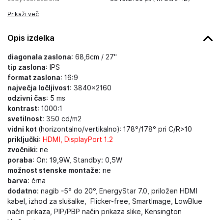
Prikaži več
Opis izdelka
diagonala zaslona
: 68,6cm / 27"
tip zaslona
: IPS
format zaslona
: 16:9
največja ločljivost
: 3840×2160
odzivni čas
: 5 ms
kontrast
: 1000:1
svetilnost
: 350 cd/m2
vidni kot
(horizontalno/vertikalno): 178°/178° pri C/R>10
priključki
:
HDMI, DisplayPort 1.2
zvočniki
: ne
poraba
: On: 19,9W, Standby: 0,5W
možnost stenske montaže
: ne
barva
: črna
dodatno
: nagib -5° do 20°, EnergyStar 7.0, priložen HDMI
kabel, izhod za slušalke, Flicker-free,
SmartImage, LowBlue
način prikaza,
PIP/PBP
način prikaza slike,
Kensington