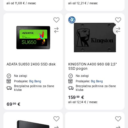
ali od
11,68 €
/ mesec
ali od
12,21 €
/ mesec
ADATA SU650 240G SSD disk
KINGSTON A400 960 GB 2,5"
SSD pogon
Na zalogi
Na zalogi
Prodajalec
Big Bang
Prodajalec
Big Bang
Brezplačna poštnina za člane
Brezplačna poštnina za člane
kluba
kluba
159
€
99
ali od
12,14 €
/ mesec
69
€
99