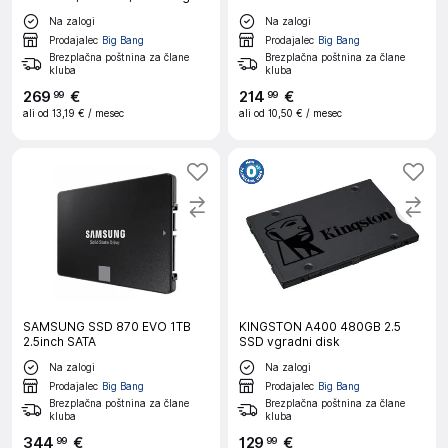
990 PRO MZ-V9P1T0BW
Na zalogi
Na zalogi
Prodajalec
Big Bang
Prodajalec
Big Bang
Brezplačna poštnina za člane
Brezplačna poštnina za člane
kluba
kluba
269
€
214
€
99
99
ali od
13,19 €
/ mesec
ali od
10,50 €
/ mesec
SAMSUNG SSD 870 EVO 1TB
KINGSTON A400 480GB 2.5
2.5inch SATA
SSD vgradni disk
Na zalogi
Na zalogi
Prodajalec
Big Bang
Prodajalec
Big Bang
Brezplačna poštnina za člane
Brezplačna poštnina za člane
kluba
kluba
344
€
129
€
99
99