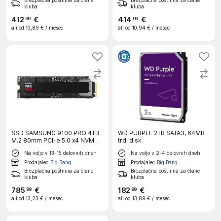
Brezplačna poštnina za člane
Brezplačna poštnina za člane
kluba
kluba
412
€
414
€
99
99
ali od
10,89 €
/ mesec
ali od
10,94 €
/ mesec
SSD SAMSUNG 9100 PRO 4TB
WD PURPLE 2TB SATA3, 64MB
M.2 80mm PCI-e 5.0 x4 NVMe
trdi disk
2.0, V-NAND TLC (MZ-
Na voljo v 13-15 delovnih dneh
Na voljo v 2-4 delovnih dneh
VAP4T0BW)
Prodajalec
Big Bang
Prodajalec
Big Bang
Brezplačna poštnina za člane
Brezplačna poštnina za člane
kluba
kluba
785
€
182
€
99
99
ali od
13,23 €
/ mesec
ali od
13,89 €
/ mesec