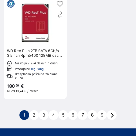
WD Red Plus 2TB SATA 6Gb/s
3.5inch Rpm5400 128MB cache
Internal HDD Bulk vgradni disk
Na voljo v 2-4 delovnih dneh
Prodajalec
Big Bang
Brezplačna poštnina za člane
kluba
180
€
99
ali od
13,74 €
/ mesec
1
2
3
4
5
6
7
8
9