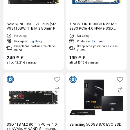
SAMSUNG 990 EVO Plus (MZ-
KINGSTON 1000GB NV3 M.2
V9S1T0BW) 1TB M.2 80mm PCI-
2280 PCIe 4.0 NVMe SSD
e 5.0 x2 NVMe, V-NAND SSD
vgradni trdi disk
Na zalogi
Na zalogi
Prodajalec
Big Bang
Prodajalec
Big Bang
Brezplačna poštnina za člane
Brezplačna poštnina za člane
kluba
kluba
249
€
199
€
99
99
ali od
12,21 €
/ mesec
ali od
15,18 €
/ mesec
SSD 1TB M.2 80mm PCI-e 4.0
Samsung 500GB 870 EVO SSD
x4 NVMe, V-NAND, Samsung