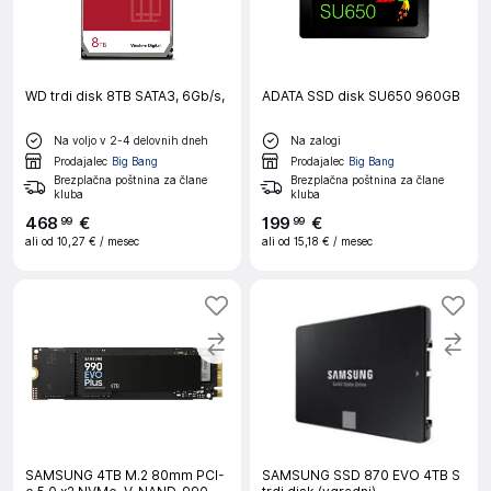
WD trdi disk 8TB SATA3, 6Gb/s,
ADATA SSD disk SU650 960GB
Na voljo v 2-4 delovnih dneh
Na zalogi
Prodajalec
Big Bang
Prodajalec
Big Bang
Brezplačna poštnina za člane
Brezplačna poštnina za člane
kluba
kluba
468
€
199
€
99
99
ali od
10,27 €
/ mesec
ali od
15,18 €
/ mesec
SAMSUNG 4TB M.2 80mm PCI-
SAMSUNG SSD 870 EVO 4TB S