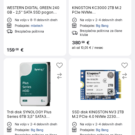
WESTERN DIGITAL GREEN 240
KINGSTON KC3000 2TB M.2
GB - 2,5'' SATA SSD pogon
PCIe NVMe
notranji disk
(SKC3000D/2048G) SSD
Na voljo v 8-11 delovnih dneh
Na voljo v 2-4 delovnih dneh
Prodajalec
mbotech
Prodajalec
Big Bang
Brezplačna poštnina za člane
Brezplačna poštnina
kluba
380
€
99
ali od
10,05 €
/ mesec
159
€
00
Trdi disk SYNOLOGY Plus
SSD disk KINGSTON NV3 2TB
Series 6TB 3,5" SATA3
M.2 PCIe 4.0 NVMe 2230
5400rpm (HAT3300-6T) NAS
(SNV3SM3/2T0)
Na voljo v 2-4 delovnih dneh
Na voljo v 2-4 delovnih dneh
Prodajalec
Big Bang
Prodajalec
Big Bang