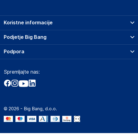
Koristne informacije
Prodajna mesta
Podjetje Big Bang
Splošni pogoji
O podjetju
Podpora
Storitve
Kontakti
Dostava, vnos in odvoz
Pogosta vprašanja
Družbena odgovornost
Načini plačila
Spremljajte nas:
Marketplace
Obvestila za javnost
Nakup na obroke
Kako oddati naročilo?
Akt o digitalnih storitvah
Zavarovanje izdelkov
Vračila in reklamacije
Prodaja podjetjem
Politika zasebnosti
Big Partner - distribucija
Spletni piškotki
© 2026 - Big Bang, d.o.o.
Marketplace za partnerje
Novosti
Interna varna linija za prijavo kršitev po ZZPRI
Zaposlitev