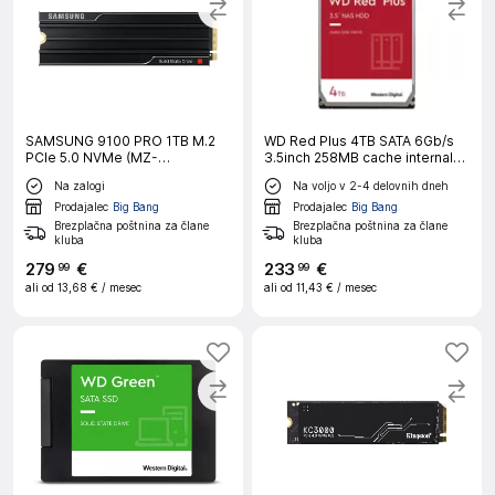
SAMSUNG 9100 PRO 1TB M.2
WD Red Plus 4TB SATA 6Gb/s
PCIe 5.0 NVMe (MZ-
3.5inch 258MB cache internal
VAP1T0CW) s hladilnikom SSD
HDD Bulk vgradni disk
Na zalogi
Na voljo v 2-4 delovnih dneh
Prodajalec
Big Bang
Prodajalec
Big Bang
Brezplačna poštnina za člane
Brezplačna poštnina za člane
kluba
kluba
279
€
233
€
99
99
ali od
13,68 €
/ mesec
ali od
11,43 €
/ mesec