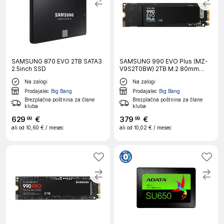
SAMSUNG 870 EVO 2TB SATA3
SAMSUNG 990 EVO Plus (MZ-
2.5inch SSD
V9S2T0BW) 2TB M.2 80mm
PCI-e 5.0 x2 NVMe, V-NAND
Na zalogi
Na zalogi
SSD
Prodajalec
Big Bang
Prodajalec
Big Bang
Brezplačna poštnina za člane
Brezplačna poštnina za člane
kluba
kluba
629
€
379
€
99
99
ali od
10,60 €
/ mesec
ali od
10,02 €
/ mesec