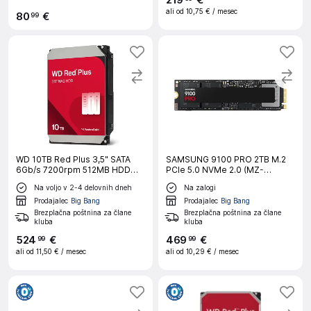
219
€
ali od
10,75 €
/ mesec
80
€
99
WD 10TB Red Plus 3,5" SATA
SAMSUNG 9100 PRO 2TB M.2
6Gb/s 7200rpm 512MB HDD
PCIe 5.0 NVMe 2.0 (MZ-
disk
VAP2T0BW) SSD
Na voljo v 2-4 delovnih dneh
Na zalogi
Prodajalec
Big Bang
Prodajalec
Big Bang
Brezplačna poštnina za člane
Brezplačna poštnina za člane
kluba
kluba
524
€
469
€
99
99
ali od
11,50 €
/ mesec
ali od
10,29 €
/ mesec