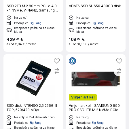
SSD 2TB M.2 80mm PCI-e 4.0
ADATA SSD SU650 480GB disk
x4 NVMe, V-NAND, Samsung
990 PRO MZ-V9P2T0BW
Na zalogi
Na zalogi
Prodajalec
Big Bang
Prodajalec
Big Bang
Brezplačna poštnina za člane
Brezplačna poštnina za člane
kluba
kluba
429
€
109
€
99
99
ali od
11,34 €
/ mesec
ali od
10,33 €
/ mesec
Vrnjen artikel
SSD disk INTENSO 2,5 256G III
Vrnjen artikel - SAMSUNG 990
TOP, 520/420 MB/s
PRO SSD 1TB M.2 NVMe PCIe
4.0 Heatsink vgradni disk
Na voljo v 2-4 delovnih dneh
Na zalogi
Prodajalec
Big Bang
Prodajalec
Big Bang
Brezplačna poštnina za člane
Brezplačna poštnina za člane