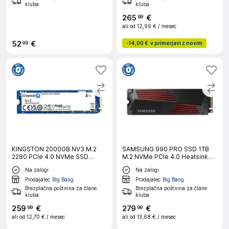
kluba
kluba
265
€
99
ali od
12,99 €
/ mesec
52
€
99
-
14,00 €
v primerjavi z novim
KINGSTON 2000GB NV3 M.2
SAMSUNG 990 PRO SSD 1TB
2280 PCIe 4.0 NVMe SSD
M.2 NVMe PCIe 4.0 Heatsink
vgradni trdi disk
vgradni disk
Na zalogi
Na zalogi
Prodajalec
Big Bang
Prodajalec
Big Bang
Brezplačna poštnina za člane
Brezplačna poštnina za člane
kluba
kluba
259
€
279
€
99
99
ali od
12,70 €
/ mesec
ali od
13,68 €
/ mesec