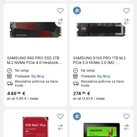
SAMSUNG 990 PRO SSD 2TB
SAMSUNG 9100 PRO 1TB M.2
M.2 NVMe PCIe 4.0 Heatsink
PCIe 5.0 NVMe 2.0 (MZ-
vgradni disk
VAP1T0BW) SSD
Na zalogi
Na zalogi
Prodajalec
Big Bang
Prodajalec
Big Bang
Brezplačna poštnina za člane
Brezplačna poštnina za člane
kluba
kluba
449
€
274
€
99
99
ali od
11,86 €
/ mesec
ali od
13,43 €
/ mesec