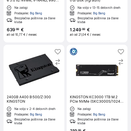
e 5.0 x2 NVMe, V-NAND, 990
trdi disk (vgradni)
EVO Plus (MZ-V9S4T0BW) SSD
Na zalogi
Na voljo v 13-15 delovnih dneh
Prodajalec
Big Bang
Prodajalec
Big Bang
Brezplačna poštnina za člane
Brezplačna poštnina za člane
kluba
kluba
639
€
1
.
249
€
99
99
ali od
10,77 €
/ mesec
ali od
21,04 €
/ mesec
240GB A400 B:500/Z:300
KINGSTON KC3000 1TB M.2
KINGSTON
PCIe NVMe (SKC3000S/1024G)
SSD
Na voljo v 2-4 delovnih dneh
Na zalogi
Prodajalec
Big Bang
Prodajalec
Big Bang
Brezplačna poštnina za člane
Brezplačna poštnina za člane
kluba
kluba
99