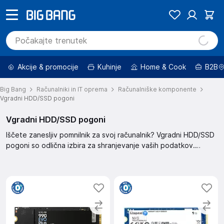
Akcije & promocije
Kuhinje
Home & Cook
B2B
Big Bang
Računalniki in IT oprema
Računalniške komponente
Vgradni HDD/SSD pogoni
Vgradni HDD/SSD pogoni
Iščete zanesljiv pomnilnik za svoj računalnik? Vgradni HDD/SSD
pogoni so odlična izbira za shranjevanje vaših podatkov.
Ponujajo hitrost in zanesljivost za nemoteno delovanje vašega
sistema. Izboljšajte zmogljivost svojega računalnika in si
zagotovite prostor za vse vaše datoteke.