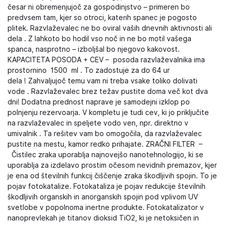
česar ni obremenjujoč za gospodinjstvo – primeren bo
predvsem tam, kjer so otroci, katerih spanec je pogosto
plitek. Razvlaževalec ne bo oviral vaših dnevnih aktivnosti ali
dela . Z lahkoto bo hodil vso noč in ne bo motil vašega
spanca, nasprotno – izboljšal bo njegovo kakovost.
KAPACITETA POSODA + CEV – posoda razvlaževalnika ima
prostornino 1500 ml . To zadostuje za do 64 ur
dela ! Zahvaljujoč temu vam ni treba vsake toliko dolivati ​​
vode . Razvlaževalec brez težav pustite doma več kot dva
dni! Dodatna prednost naprave je samodejni izklop po
polnjenju rezervoarja. V kompletu je tudi cev, ki jo priključite
na razvlaževalec in speljete vodo ven, npr. direktno v
umivalnik . Ta rešitev vam bo omogočila, da razvlaževalec
pustite na mestu, kamor redko prihajate. ZRAČNI FILTER –
Čistilec zraka uporablja najnovejšo nanotehnologijo, ki se
uporablja za izdelavo prostim očesom nevidnih premazov, kjer
je ena od številnih funkcij čiščenje zraka škodljivih spojin. To je
pojav fotokatalize. Fotokataliza je pojav redukcije številnih
škodljivih organskih in anorganskih spojin pod vplivom UV
svetlobe v popolnoma inertne produkte. Fotokatalizator v
nanoprevlekah je titanov dioksid TiO2, ki je netoksičen in