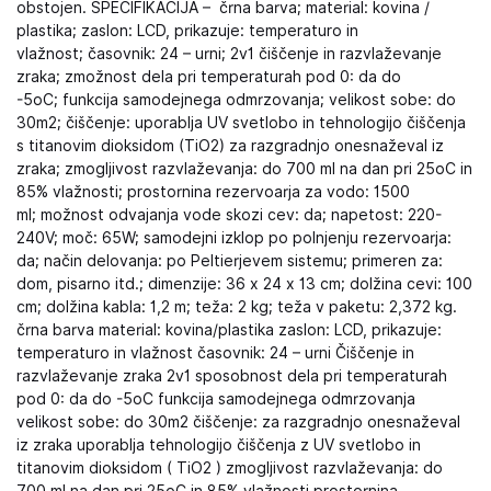
obstojen. SPECIFIKACIJA – črna barva; material: kovina /
plastika; zaslon: LCD, prikazuje: temperaturo in
vlažnost; časovnik: 24 – urni; 2v1 čiščenje in razvlaževanje
zraka; zmožnost dela pri temperaturah pod 0: da do
-5oC; funkcija samodejnega odmrzovanja; velikost sobe: do
30m2; čiščenje: uporablja UV svetlobo in tehnologijo čiščenja
s titanovim dioksidom (TiO2) za razgradnjo onesnaževal iz
zraka; zmogljivost razvlaževanja: do 700 ml na dan pri 25oC in
85% vlažnosti; prostornina rezervoarja za vodo: 1500
ml; možnost odvajanja vode skozi cev: da; napetost: 220-
240V; moč: 65W; samodejni izklop po polnjenju rezervoarja:
da; način delovanja: po Peltierjevem sistemu; primeren za:
dom, pisarno itd.; dimenzije: 36 x 24 x 13 cm; dolžina cevi: 100
cm; dolžina kabla: 1,2 m; teža: 2 kg; teža v paketu: 2,372 kg.
črna barva material: kovina/plastika zaslon: LCD, prikazuje:
temperaturo in vlažnost časovnik: 24 – urni Čiščenje in
razvlaževanje zraka 2v1 sposobnost dela pri temperaturah
pod 0: da do -5oC funkcija samodejnega odmrzovanja
velikost sobe: do 30m2 čiščenje: za razgradnjo onesnaževal
iz zraka uporablja tehnologijo čiščenja z UV svetlobo in
titanovim dioksidom ( TiO2 ) zmogljivost razvlaževanja: do