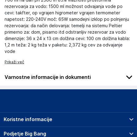
700 ml na dan pri 25oC in 85% vlažnosti prostornina
rezervoarja za vodo: 1500 ml možnost odvajanja vode po
cevi: takfter, op vgrajen higrometer vgrajen termometer
napetost: 220-240V moč: 65W samodejni izklop po polnjenju
rezervoarja: da način delovanja: temelji na sistemu Peltier
primerno za: dom, pisarno itd odstranljiv rezervoar za vodo
dimenzije: 36 x 24 x 13 cm dolžina cevi: 100 cm dolžina kabla:
1,2 m teža: 2 kg teža v paketu: 2,372 kg cev za odvajanje
vode
Prikaži več
Varnostne informacije in dokumenti
Podatki o proizvajalcu
Podatki o proizvajalcu vključujejo informacije (naziv, naslov,
državo in elektronski naslov) povezane s proizvajalcem
izdelka.
Koristne informacije
ZOLTA Trade Sp. z o.o.
ul. Przemysłowa 24, 39-300 Mielec
Prodajna mesta
Podjetje Big Bang
Polska