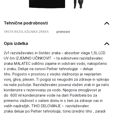
Tehnične podrobnosti
VRSTA RAZVLAŽILNIKA ZRAKA
prenosni
Opis izdelka
2v1 razvlaževalec in čistilec zraka – absorber vlage 1,5L LCD
UV črn IZJEMNO UČINKOVIT – ta edinstveni razvlaževalec
zraka MALATEC odlično zajame in odstrani vodo, nakopičeno
v zraku. Deluje na osnovi Peltier tehnologije – deluje
tiho. Pogosto v prostoru z visoko vlažnostjo je neprijeten
vonj, gliva, plesen. Ti pogoji so neugodni za zdravje in vplivajo
na naše počutje. Razvlaževalec posesa vlažen zrak in ga nato
kondenzira v rezervoarju za vodo. Njegova zmogljivost je
do 600 ml kondenzirane vode na dan! Poskrbela bo za
primerno vlažnost v vašem domu in s tem za zdravje vas in
vaših najdražjih. TIHO DELOVANJE – razvlaževalec
zraka deluje po Peltier tehnologiji, torej izredno tiho , zaradi