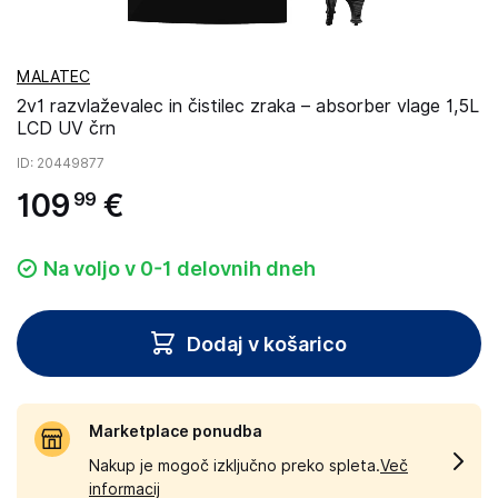
MALATEC
2v1 razvlaževalec in čistilec zraka – absorber vlage 1,5L
LCD UV črn
ID
: 20449877
109
€
99
Na voljo v 0-1 delovnih dneh
Dodaj v košarico
Marketplace ponudba
Nakup je mogoč izključno preko spleta.
Več
informacij