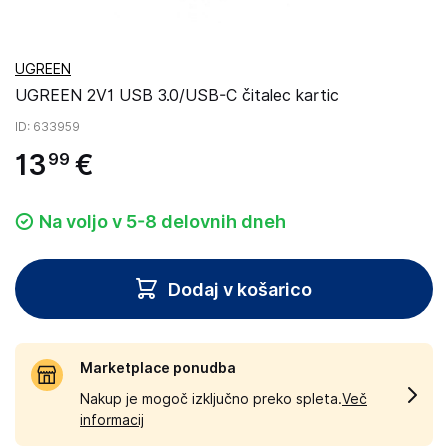
UGREEN
UGREEN 2V1 USB 3.0/USB-C čitalec kartic
ID
: 633959
13
€
99
Na voljo v 5-8 delovnih dneh
Dodaj v košarico
Marketplace ponudba
Nakup je mogoč izključno preko spleta.
Več
informacij