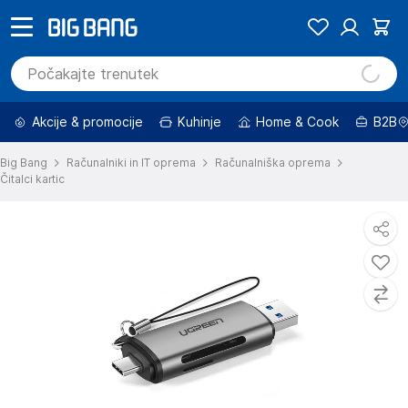
Akcije & promocije
Kuhinje
Home & Cook
B2B
Big Bang
Računalniki in IT oprema
Računalniška oprema
Čitalci kartic