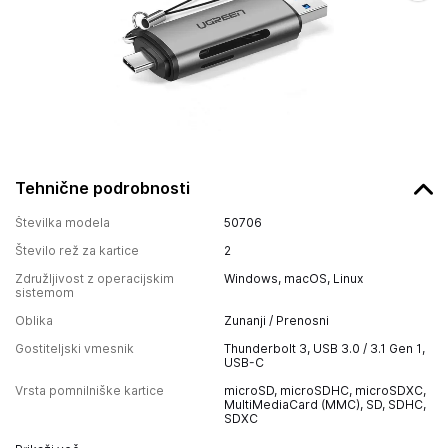
Tehnične podrobnosti
Številka modela
50706
Število rež za kartice
2
Združljivost z operacijskim
Windows, macOS, Linux
sistemom
Oblika
Zunanji / Prenosni
Gostiteljski vmesnik
Thunderbolt 3, USB 3.0 / 3.1 Gen 1,
USB-C
Vrsta pomnilniške kartice
microSD, microSDHC, microSDXC,
MultiMediaCard (MMC), SD, SDHC,
SDXC