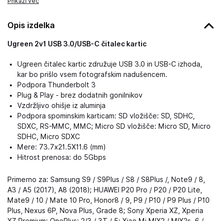
Prikaži več
Opis izdelka
Ugreen 2v1 USB 3.0/USB-C čitalec kartic
Ugreen čitalec kartic združuje USB 3.0 in USB-C izhoda,
kar bo prišlo vsem fotografskim nadušencem.
Podpora Thunderbolt 3
Plug & Play - brez dodatnih gonilnikov
Vzdržljivo ohišje iz aluminja
Podpora spominskim karticam:
SD vložišče: SD, SDHC,
SDXC, RS-MMC, MMC; Micro SD vložišče:
Micro SD, Micro
SDHC, Micro SDXC
Mere:
73.7x21.5X11.6 (mm)
Hitrost prenosa: do 5Gbps
Primerno za: Samsung S9 / S9Plus / S8 / S8Plus /, Note9 / 8,
A3 / A5 (2017), A8 (2018); HUAWEI P20 Pro / P20 / P20 Lite,
Mate9 / 10 / Mate 10 Pro, Honor8 / 9, P9 / P10 / P9 Plus / P10
Plus, Nexus 6P, Nova Plus, Grade 8; Sony Xperia XZ, Xperia