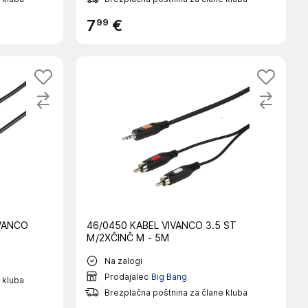
99
7
€
IVANCO
46/0450 KABEL VIVANCO 3.5 ST
M/2XČINČ M - 5M
Na zalogi
Prodajalec
Big Bang
 kluba
Brezplačna poštnina za člane kluba