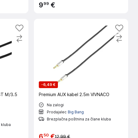
99
9
€
-
6,49 €
ST M/3.5
Premium AUX kabel 2.5m VIVNACO
Na zalogi
Prodajalec
Big Bang
Brezplačna poštnina za člane kluba
 kluba
50
6
€
12,99 €