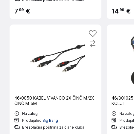
99
99
7
€
14
€
46/0050 KABEL VIVANCO 2X ČINČ M/2X
46/301025
ČINČ M 5M
KOLUT
Na zalogi
Na zalog
Prodajalec
Big Bang
Prodaja
Brezplačna poštnina za člane kluba
Brezplač