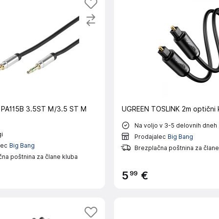
PA115B 3.5ST M/3.5 ST M
UGREEN TOSLINK 2m optični 
Na voljo v 3-5 delovnih dneh
i
Prodajalec
Big Bang
lec
Big Bang
Brezplačna poštnina za člane
na poštnina za člane kluba
99
5
€