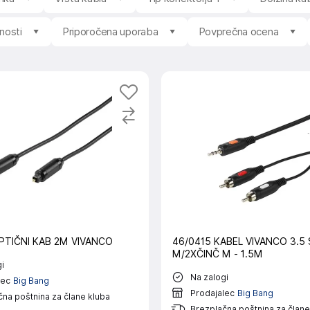
lnosti
Priporočena uporaba
Povprečna ocena
PTIČNI KAB 2M VIVANCO
46/0415 KABEL VIVANCO 3.5
M/2XČINČ M - 1.5M
i
Na zalogi
lec
Big Bang
Prodajalec
Big Bang
na poštnina za člane kluba
Brezplačna poštnina za člane