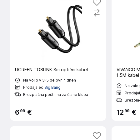
UGREEN TOSLINK 3m optični kabel
VIVANCO M
1.5M kabel
Na voljo v 3-5 delovnih dneh
Na zalog
Prodajalec
Big Bang
Prodaja
Brezplačna poštnina za člane kluba
Brezplač
99
99
6
€
12
€