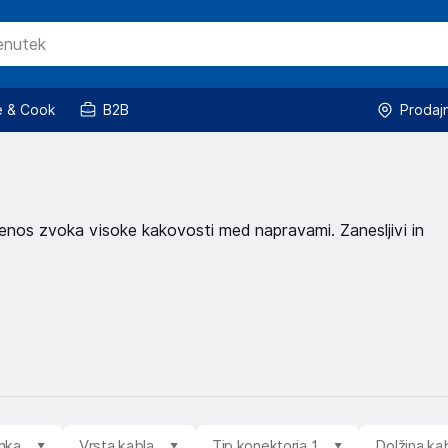
 & Cook
B2B
Prodaj
enos zvoka visoke kakovosti med napravami. Zanesljivi in
mka
Vrsta kabla
Tip konektorja 1
Dolžina ka