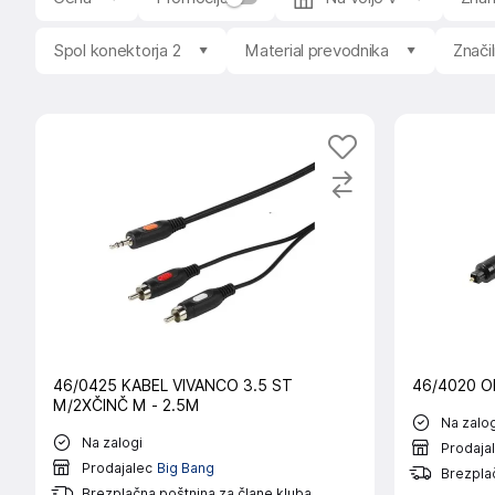
Spol konektorja 2
Material prevodnika
Znači
46/0425 KABEL VIVANCO 3.5 ST
46/4020 O
M/2XČINČ M - 2.5M
Na zalog
Na zalogi
Prodaja
Prodajalec
Big Bang
Brezplač
Brezplačna poštnina za člane kluba