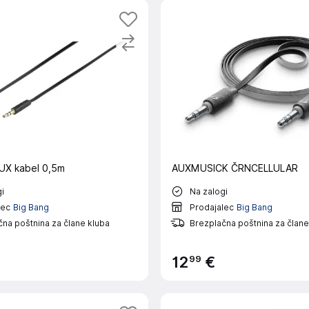
UX kabel 0,5m
AUXMUSICK ČRNCELLULAR
i
Na zalogi
lec
Big Bang
Prodajalec
Big Bang
na poštnina za člane kluba
Brezplačna poštnina za člane
99
12
€