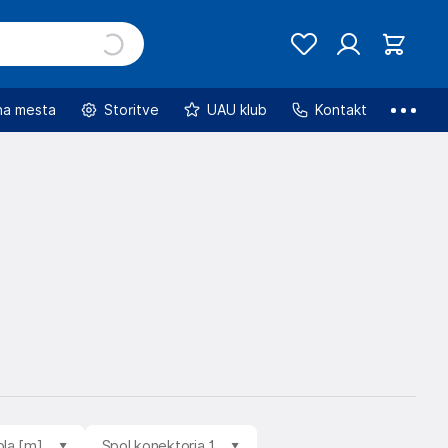
na mesta
Storitve
UAU klub
Kontakt
bla [m]
Spol konektorja 1