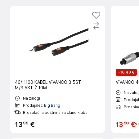
-
16,49 €
46/11100 KABEL VIVANCO 3.5ST
VIVANCO 46
M/3.5ST Ž 10M
Na zalog
Na zalogi
Prodaja
Prodajalec
Big Bang
Brezplač
Brezplačna poštnina za člane kluba
99
50
13
€
13
€
2