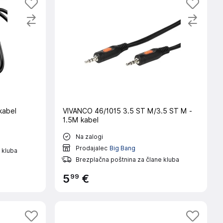
kabel
VIVANCO 46/1015 3.5 ST M/3.5 ST M -
1.5M kabel
Na zalogi
Prodajalec
Big Bang
 kluba
Brezplačna poštnina za člane kluba
99
5
€