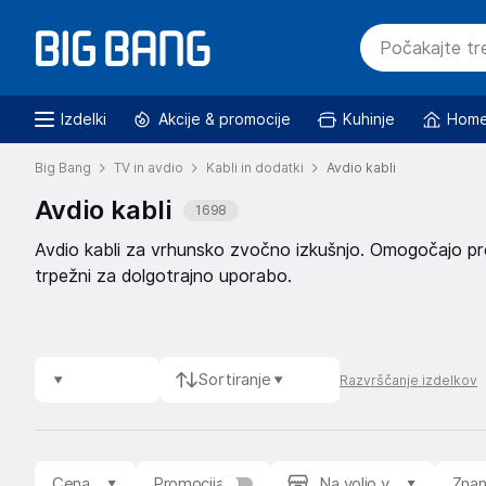
Izdelki
Akcije & promocije
Kuhinje
Home
Big Bang
TV in avdio
Kabli in dodatki
Avdio kabli
Avdio kabli
1698
Avdio kabli za vrhunsko zvočno izkušnjo. Omogočajo pr
trpežni za dolgotrajno uporabo.
Sortiranje
Razvrščanje izdelkov
Cena
Promocija
Na voljo v
Zna