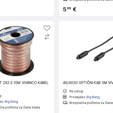
99
5
€
T 2X2.5 10M VIVANCO KABEL
46/4030 OPTIČNI KAB 3M V
Na zalogi
i
Prodajalec
Big Bang
lec
Big Bang
Brezplačna poštnina za člane
na poštnina za člane kluba