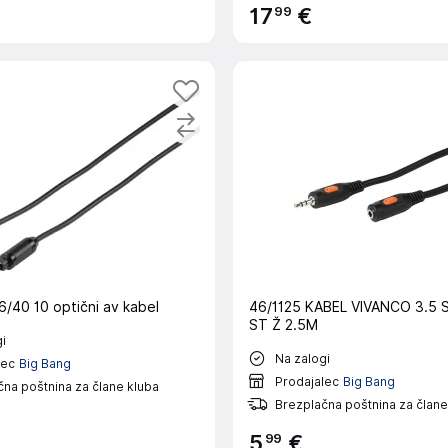
99
17
€
/40 10 optični av kabel
46/1125 KABEL VIVANCO 3.5 
ST Ž 2.5M
i
Na zalogi
lec
Big Bang
Prodajalec
Big Bang
na poštnina za člane kluba
Brezplačna poštnina za člane
99
5
€