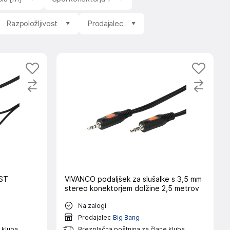
Razpoložljivost
Prodajalec
 ST
VIVANCO podaljšek za slušalke s 3,5 mm
stereo konektorjem dolžine 2,5 metrov
Na zalogi
Prodajalec
Big Bang
 kluba
Brezplačna poštnina za člane kluba