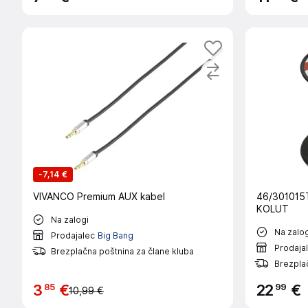
-
7,14 €
VIVANCO Premium AUX kabel
46/301015
KOLUT
Na zalogi
Na zalog
Prodajalec
Big Bang
Prodaja
Brezplačna poštnina za člane kluba
Brezplač
85
99
3
€
22
€
10,99 €