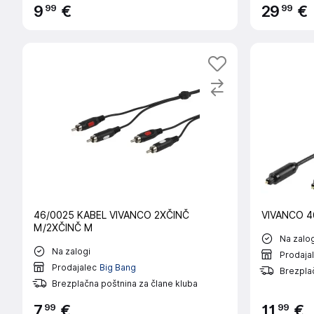
99
99
9
€
29
€
46/0025 KABEL VIVANCO 2XČINČ
VIVANCO 46
M/2XČINČ M
Na zalog
Na zalogi
Prodaja
Prodajalec
Big Bang
Brezplač
Brezplačna poštnina za člane kluba
99
99
7
€
11
€