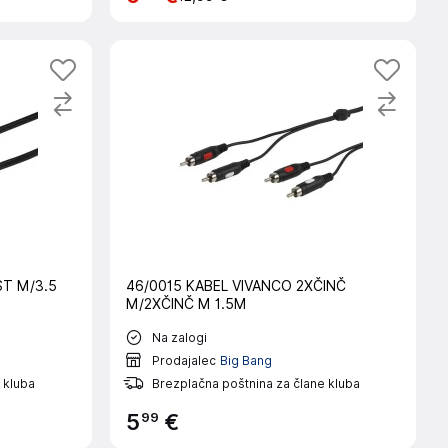
ST M/3.5
46/0015 KABEL VIVANCO 2XČINČ
M/2XČINČ M 1.5M
Na zalogi
Prodajalec
Big Bang
 kluba
Brezplačna poštnina za člane kluba
99
5
€