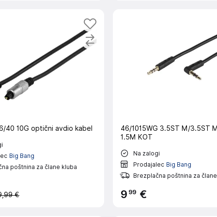
/40 10G optični avdio kabel
46/1015WG 3.5ST M/3.5ST 
1.5M KOT
i
Na zalogi
lec
Big Bang
Prodajalec
Big Bang
na poštnina za člane kluba
Brezplačna poštnina za člane
99
9
€
9,99 €