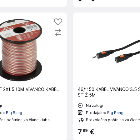
T 2X1.5 10M VIVANCO KABEL
46/1150 KABEL VIVANCO 3.5 
ST Ž 5M
i
Na zalogi
lec
Big Bang
Prodajalec
Big Bang
na poštnina za člane kluba
Brezplačna poštnina za člane
99
7
€