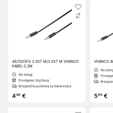
46/1003FG 3.5ST M/3.5ST M VIVANCO
VIVANCO A
KABEL 0,3M
Na zalog
Na zalogi
Prodaja
Prodajalec
Big Bang
Brezplač
Brezplačna poštnina za člane kluba
99
99
4
€
5
€