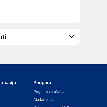
nti
ojenčkov in otrok, saj ni igrača.
ov, državo in elektronski naslov) povezane s
ormacije
Podpora
HENNESSY ROAD,WANCHAI, 000 Hong Kong
Pogosta vprašanja
Marketplace