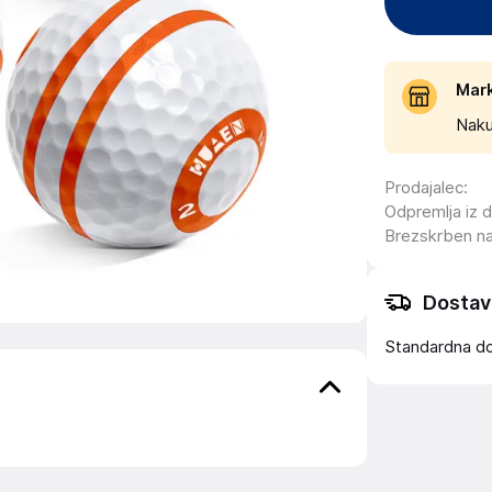
Mar
Naku
Prodajalec
:
Odpremlja iz 
Brezskrben n
Dostav
Standardna d