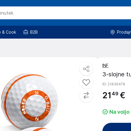
 & Cook
B2B
Prodaj
INF
3-slojne t
ID
: 21836478
21
€
49
Na voljo