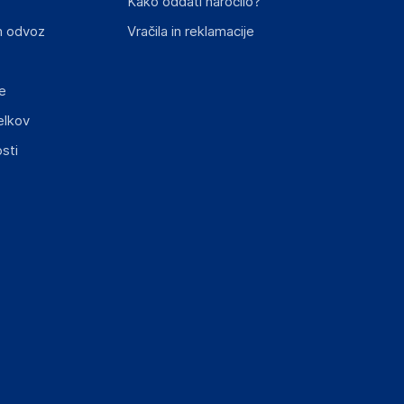
Kako oddati naročilo?
st izdelka z zahtevanimi predpisi.
n odvoz
Vračila in reklamacije
e
elkov
sti
elka in lahko vključujejo ključne varnostne
ključnimi informacijami, povezanimi z določenim