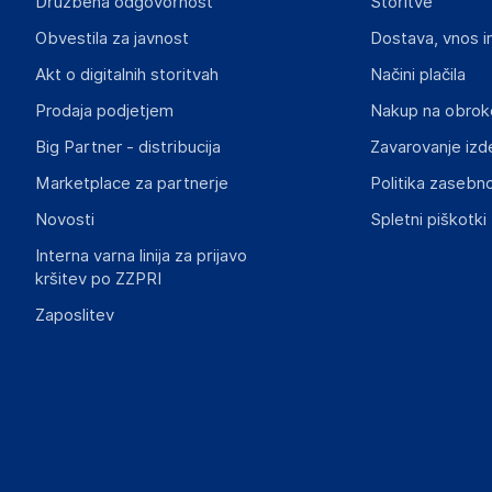
Družbena odgovornost
Storitve
Gospodarski subjekt s sedežem v EU, ki zagotavlja skladno
Obvestila za javnost
Dostava, vnos i
INF Company AB
Akt o digitalnih storitvah
Načini plačila
Lokegatan 5, 263 37 Höganäs
Prodaja podjetjem
Nakup na obrok
Sweden
Big Partner - distribucija
Zavarovanje izd
support@inf.se
Marketplace za partnerje
Politika zasebno
Slike o varnosti izdelka
Novosti
Spletni piškotki
Slike o varnosti izdelka vsebujejo opozorila na embalaži izd
informacije, povezane z določenim izdelkom.
Interna varna linija za prijavo
kršitev po ZZPRI
Zaposlitev
Dokumenti o varnosti izdelka
Produktni dokumenti z opozorili ter varnostnimi in drugimi 
izdelkom.