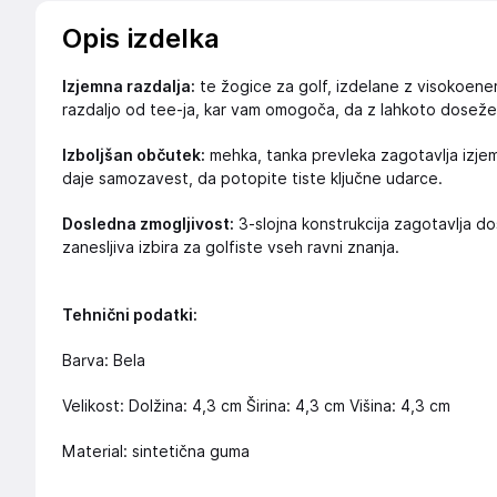
Opis izdelka
Izjemna razdalja:
te žogice za golf, izdelane z visokoener
razdaljo od tee-ja, kar vam omogoča, da z lahkoto dosežet
Izboljšan občutek:
mehka, tanka prevleka zagotavlja izjem
daje samozavest, da potopite tiste ključne udarce.
Dosledna zmogljivost:
3-slojna konstrukcija zagotavlja dos
zanesljiva izbira za golfiste vseh ravni znanja.
Tehnični podatki:
Barva: Bela
Velikost: Dolžina: 4,3 cm Širina: 4,3 cm Višina: 4,3 cm
Material: sintetična guma