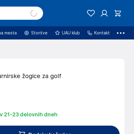
na mesta
Storitve
UAU klub
Kontakt
urnirske žogice za golf
 v 21-23 delovnih dneh