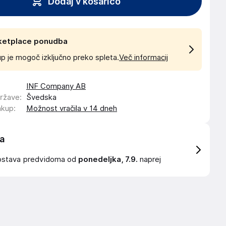
Dodaj v košarico
ketplace ponudba
p je mogoč izključno preko spleta.
Več informacij
INF Company AB
države
:
Švedska
akup
:
Možnost vračila v 14 dneh
a
ostava
predvidoma od
ponedeljka, 7.9.
naprej