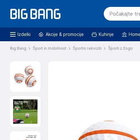
Izdelki
Akcije & promocije
Kuhinje
Home
Big Bang
Šport in mobilnost
Športni rekviziti
Športi z žogo