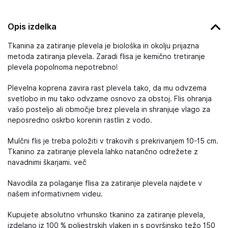
Opis izdelka
Tkanina za zatiranje plevela je biološka in okolju prijazna
metoda zatiranja plevela. Zaradi flisa je kemično tretiranje
plevela popolnoma nepotrebno!
Plevelna koprena zavira rast plevela tako, da mu odvzema
svetlobo in mu tako odvzame osnovo za obstoj. Flis ohranja
vašo posteljo ali območje brez plevela in shranjuje vlago za
neposredno oskrbo korenin rastlin z vodo.
Mulčni flis je treba položiti v trakovih s prekrivanjem 10-15 cm.
Tkanino za zatiranje plevela lahko natančno odrežete z
navadnimi škarjami. več
Navodila za polaganje flisa za zatiranje plevela najdete v
našem informativnem videu.
Kupujete absolutno vrhunsko tkanino za zatiranje plevela,
izdelano iz 100 % poliestrskih vlaken in s površinsko težo 150