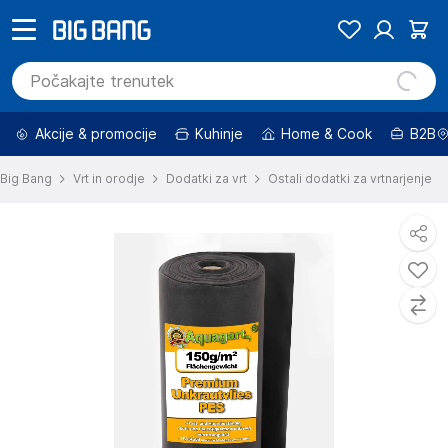
Akcije & promocije
Kuhinje
Home & Cook
B2B
Big Bang
Vrt in orodje
Dodatki za vrt
Ostali dodatki za vrtnarjenje