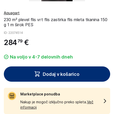
Aquagart
230 m² plevel flis vrt flis zastirka flis mleta tkanina 150
g 1 m širok PES
ID
: 22074514
284
€
79
Na voljo v 4-7 delovnih dneh
Dodaj v košarico
Marketplace ponudba
Nakup je mogoč izključno preko spleta.
Več
informacij