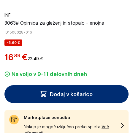
INF
3063# Opirnica za gleženj in stopalo - enojna
ID
: 5000287016
-
5,60 €
16
€
89
22,49 €
Na voljo v 9-11 delovnih dneh
Dodaj v košarico
Marketplace ponudba
Nakup je mogoč izključno preko spleta.
Več