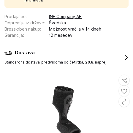
informacij
Prodajalec
:
INF Company AB
Odpremlja iz države
:
Švedska
Brezskrben nakup
:
Možnost vračila v 14 dneh
Garancija
:
12 mesecev
Dostava
Standardna dostava
predvidoma od
četrtka, 20.8.
naprej