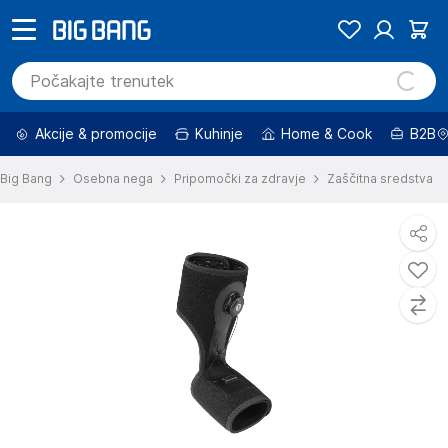
Akcije & promocije
Kuhinje
Home & Cook
B2B
Big Bang
Osebna nega
Pripomočki za zdravje
Zaščitna sredstva