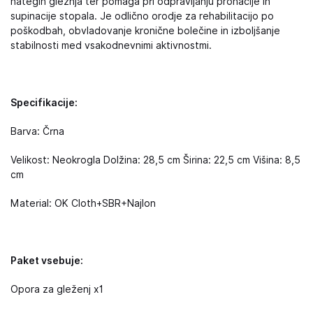
nategih gležnja ter pomaga pri odpravljanju pronacije in
supinacije stopala. Je odlično orodje za rehabilitacijo po
poškodbah, obvladovanje kronične bolečine in izboljšanje
stabilnosti med vsakodnevnimi aktivnostmi.
Specifikacije:
Barva: Črna
Velikost: Neokrogla Dolžina: 28,5 cm Širina: 22,5 cm Višina: 8,5
cm
Material: OK Cloth+SBR+Najlon
Paket vsebuje:
Opora za gleženj x1