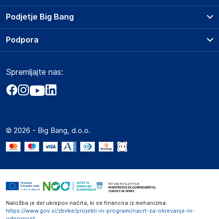
Prodajna mesta
Podjetje Big Bang
Splošni pogoji
O podjetju
Podpora
Storitve
Kontakti
Dostava, vnos in odvoz
Pogosta vprašanja
Družbena odgovornost
Načini plačila
Spremljajte nas:
Marketplace
Obvestila za javnost
Nakup na obroke
Kako oddati naročilo?
Akt o digitalnih storitvah
Zavarovanje izdelkov
Vračila in reklamacije
Prodaja podjetjem
Politika zasebnosti
Big Partner - distribucija
Spletni piškotki
© 2026 - Big Bang, d.o.o.
Marketplace za partnerje
Novosti
Interna varna linija za prijavo kršitev po ZZPRI
Zaposlitev
Naložba je del ukrepov načrta, ki se financira iz mehanizma:
https://www.gov.si/zbirke/projekti-in-programi/nacrt-za-okrevanje-in-
odpornost