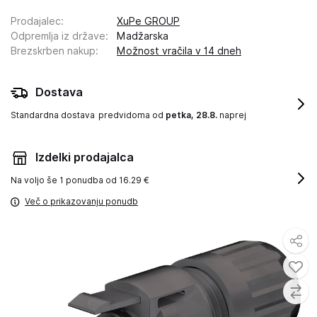
Prodajalec
:
XuPe GROUP
Odpremlja iz države
:
Madžarska
Brezskrben nakup
:
Možnost vračila v 14 dneh
Dostava
Standardna dostava
predvidoma od
petka, 28.8.
naprej
Izdelki prodajalca
Na voljo še
1 ponudba od 16.29 €
Več o prikazovanju ponudb