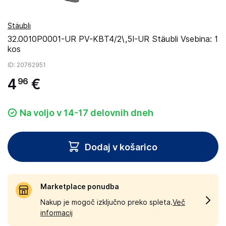
Stäubli
32.0010P0001-UR PV-KBT4/2\,5I-UR Stäubli Vsebina: 1
kos
ID
: 20762951
4
€
96
Na voljo v 14-17 delovnih dneh
Dodaj v košarico
Marketplace ponudba
Nakup je mogoč izključno preko spleta.
Več
informacij