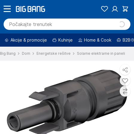
Akcije & promocije
Kuhinje
Home & Cook
B2B
Big Bang
Dom
Energetske rešitve
Solarne elektrarne in paneli