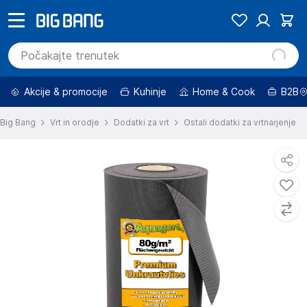
Akcije & promocije
Kuhinje
Home & Cook
B2B
Big Bang
Vrt in orodje
Dodatki za vrt
Ostali dodatki za vrtnarjenje