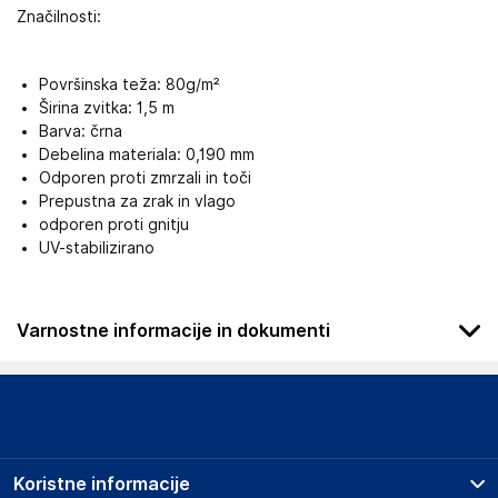
Značilnosti:
Površinska teža: 80g/m²
Širina zvitka: 1,5 m
Barva: črna
Debelina materiala: 0,190 mm
Odporen proti zmrzali in toči
Prepustna za zrak in vlago
odporen proti gnitju
UV-stabilizirano
Varnostne informacije in dokumenti
Podatki o proizvajalcu
Podatki o proizvajalcu vključujejo informacije (naziv, naslov,
državo in elektronski naslov) povezane s proizvajalcem
izdelka.
Koristne informacije
Aquagart Trading GmbH