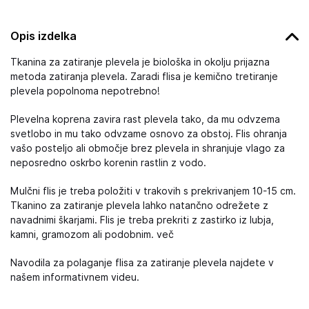
Opis izdelka
Tkanina za zatiranje plevela je biološka in okolju prijazna
metoda zatiranja plevela. Zaradi flisa je kemično tretiranje
plevela popolnoma nepotrebno!
Plevelna koprena zavira rast plevela tako, da mu odvzema
svetlobo in mu tako odvzame osnovo za obstoj. Flis ohranja
vašo posteljo ali območje brez plevela in shranjuje vlago za
neposredno oskrbo korenin rastlin z vodo.
Mulčni flis je treba položiti v trakovih s prekrivanjem 10-15 cm.
Tkanino za zatiranje plevela lahko natančno odrežete z
navadnimi škarjami. Flis je treba prekriti z zastirko iz lubja,
kamni, gramozom ali podobnim. več
Navodila za polaganje flisa za zatiranje plevela najdete v
našem informativnem videu.