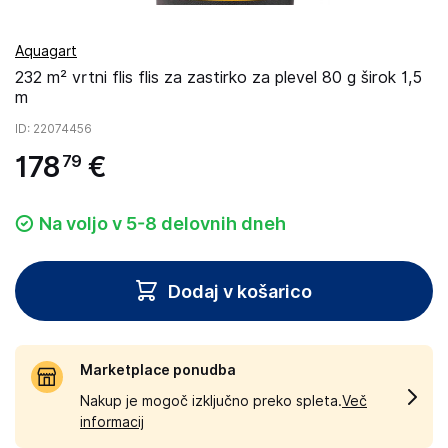
Aquagart
232 m² vrtni flis flis za zastirko za plevel 80 g širok 1,5
m
ID
: 22074456
178
€
79
Na voljo v 5-8 delovnih dneh
Dodaj v košarico
Marketplace ponudba
Nakup je mogoč izključno preko spleta.
Več
informacij