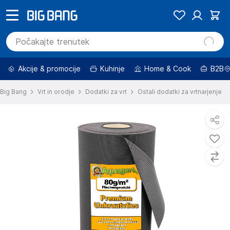
Akcije & promocije
Kuhinje
Home & Cook
B2B
Big Bang
Vrt in orodje
Dodatki za vrt
Ostali dodatki za vrtnarjenje