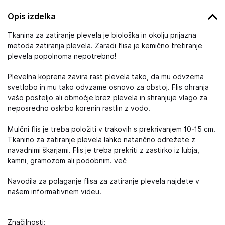
Opis izdelka
Tkanina za zatiranje plevela je biološka in okolju prijazna
metoda zatiranja plevela. Zaradi flisa je kemično tretiranje
plevela popolnoma nepotrebno!
Plevelna koprena zavira rast plevela tako, da mu odvzema
svetlobo in mu tako odvzame osnovo za obstoj. Flis ohranja
vašo posteljo ali območje brez plevela in shranjuje vlago za
neposredno oskrbo korenin rastlin z vodo.
Mulčni flis je treba položiti v trakovih s prekrivanjem 10-15 cm.
Tkanino za zatiranje plevela lahko natančno odrežete z
navadnimi škarjami. Flis je treba prekriti z zastirko iz lubja,
kamni, gramozom ali podobnim. več
Navodila za polaganje flisa za zatiranje plevela najdete v
našem informativnem videu.
Značilnosti: