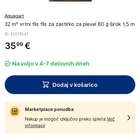
Aquagart
32 m² vrtni flis flis za zastirko za plevel 80 g širok 1,5 m
ID
: 22074547
35
€
99
Na voljo v 4-7 delovnih dneh
Dodaj v košarico
Marketplace ponudba
Nakup je mogoč izključno preko spleta.
Več
informacij