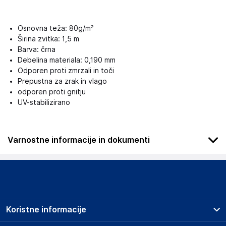
Osnovna teža: 80g/m²
Širina zvitka: 1,5 m
Barva: črna
Debelina materiala: 0,190 mm
Odporen proti zmrzali in toči
Prepustna za zrak in vlago
odporen proti gnitju
UV-stabilizirano
Varnostne informacije in dokumenti
Podatki o proizvajalcu
Podatki o proizvajalcu vključujejo informacije (naziv, naslov,
državo in elektronski naslov) povezane s proizvajalcem
izdelka.
Koristne informacije
Aquagart Trading GmbH
Heubischer Ortsstraße 79 96524 Föritztal