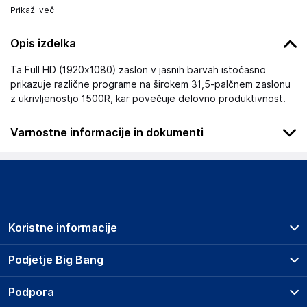
Prikaži več
Opis izdelka
Ta Full HD (1920x1080) zaslon v jasnih barvah istočasno
prikazuje različne programe na širokem 31,5-palčnem zaslonu
z ukrivljenostjo 1500R, kar povečuje delovno produktivnost.
Varnostne informacije in dokumenti
Podatki o proizvajalcu
Podatki o proizvajalcu vključujejo informacije (naziv, naslov,
državo in elektronski naslov) povezane s proizvajalcem
izdelka.
Koristne informacije
LG Electronics Inc.
LG Twin Towers, 128 Yeoui-daero, Yeongdeungpo-gu Seoul,
Prodajna mesta
Podjetje Big Bang
07336
Splošni pogoji
South Korea
O podjetju
Podpora
Storitve
https://www.lg.com/uk/
Kontakti