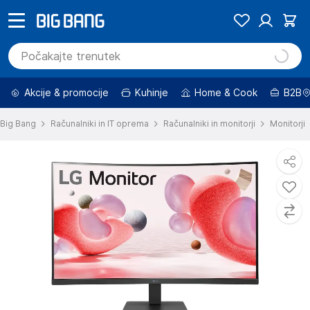
Akcije & promocije
Kuhinje
Home & Cook
B2B
Big Bang
Računalniki in IT oprema
Računalniki in monitorji
Monitorji