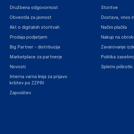
Gospodarski subjekt s sedežem v EU, ki zagotavlja skladno
Družbena odgovornost
Storitve
Aquagart Trading GmbH
Obvestila za javnost
Dostava, vnos i
Heubischer Ortsstraße 79 96524 Föritztal
Germany
Akt o digitalnih storitvah
Načini plačila
verkau@aquagart.de
Prodaja podjetjem
Nakup na obrok
Big Partner - distribucija
Zavarovanje izd
Slike o varnosti izdelka
Slike o varnosti izdelka vsebujejo opozorila na embalaži izd
Marketplace za partnerje
Politika zasebno
informacije, povezane z določenim izdelkom.
Novosti
Spletni piškotki
Interna varna linija za prijavo
kršitev po ZZPRI
Zaposlitev