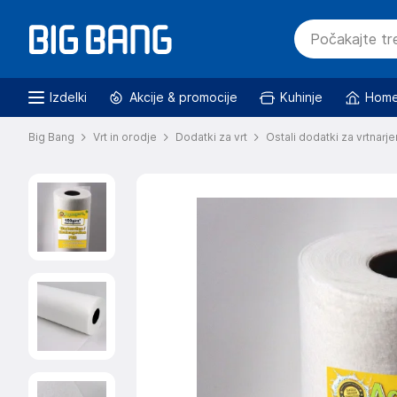
Izdelki
Akcije & promocije
Kuhinje
Home
Big Bang
Vrt in orodje
Dodatki za vrt
Ostali dodatki za vrtnarje