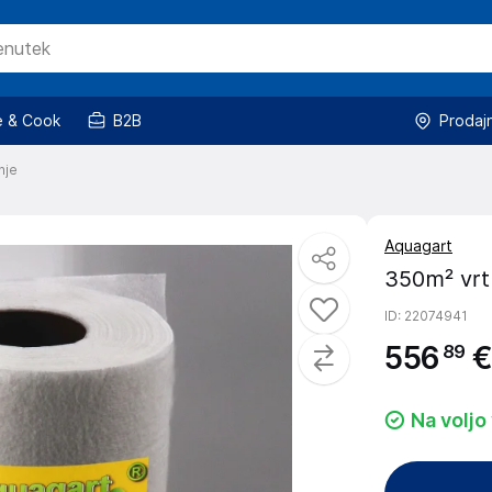
 & Cook
B2B
Prodaj
nje
Aquagart
350m² vrtn
ID
: 22074941
556
€
89
Na voljo