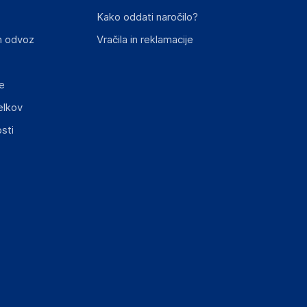
st izdelka z zahtevanimi predpisi.
Kako oddati naročilo?
n odvoz
Vračila in reklamacije
e
elkov
elka in lahko vključujejo ključne varnostne
sti