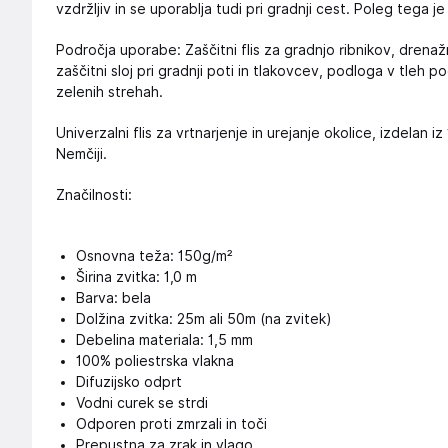
vzdržljiv in se uporablja tudi pri gradnji cest. Poleg tega je
Področja uporabe: Zaščitni flis za gradnjo ribnikov, drenažni
zaščitni sloj pri gradnji poti in tlakovcev, podloga v tleh pod 
zelenih strehah.
Univerzalni flis za vrtnarjenje in urejanje okolice, izdelan 
Nemčiji.
Značilnosti:
Osnovna teža: 150g/m²
Širina zvitka: 1,0 m
Barva: bela
Dolžina zvitka: 25m ali 50m (na zvitek)
Debelina materiala: 1,5 mm
100% poliestrska vlakna
Difuzijsko odprt
Vodni curek se strdi
Odporen proti zmrzali in toči
Prepustna za zrak in vlago