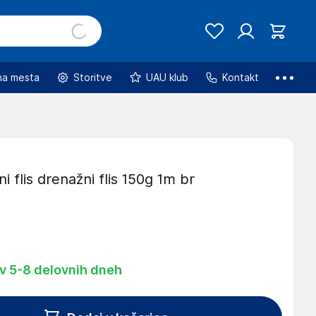
na mesta
Storitve
UAU klub
Kontakt
i flis drenažni flis 150g 1m br
 v 5-8 delovnih dneh