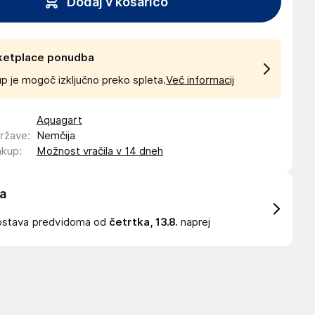
Dodaj v košarico
ketplace ponudba
p je mogoč izključno preko spleta.
Več informacij
Aquagart
države
:
Nemčija
akup
:
Možnost vračila v 14 dneh
a
ostava
predvidoma od
četrtka, 13.8.
naprej