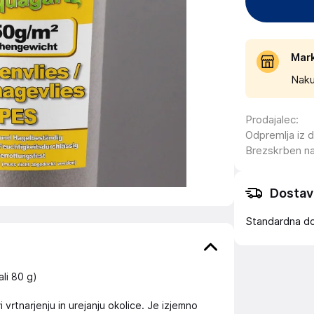
Mar
Naku
Prodajalec
:
Odpremlja iz 
Brezskrben n
Dostav
Standardna d
ali 80 g)
ri vrtnarjenju in urejanju okolice. Je izjemno