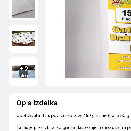
+2
sliki
Opis izdelka
Geotekstilni flis s površinsko težo 150 g na m² (ne le 50 g 
Ta flis je prva izbira, ko gre za tlakovanje in delo s kamni p