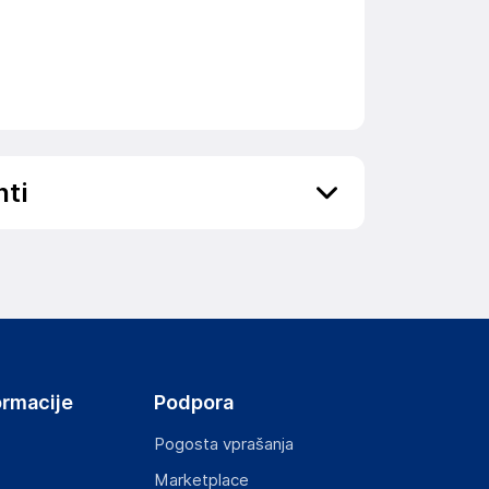
nti
ov, državo in elektronski naslov) povezane s
ormacije
Podpora
Pogosta vprašanja
Marketplace