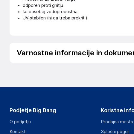
odporen proti gnitju
še posebej vodoprepustna
UV-stabilen (ni ga treba prekriti)
Varnostne informacije in dokume
Podatki o proizvajalcu
Podatki o proizvajalcu vključujejo informacije (naziv, nasl
proizvajalcem izdelka.
Aquagart Trading GmbH
Heubischer Ortsstraße 79 96524 Föritztal
Germany
Podjetje Big Bang
Koristne inf
verkau@aquagart.de
O podjetju
Prodajna mesta
Odgovorna oseba v EU
Kontakti
Splošni pogoji