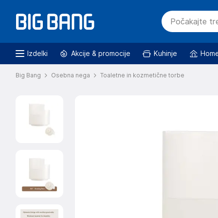
Izdelki
Akcije & promocije
Kuhinje
Home
Big Bang
Osebna nega
Toaletne in kozmetične torbe