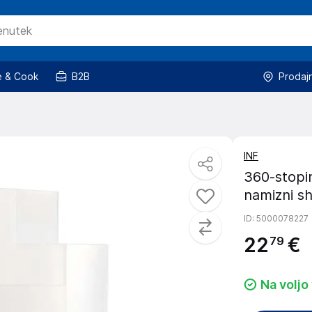
 & Cook
B2B
Prodaj
INF
360-stopinj
namizni s
ID
: 5000078227
22
€
79
Na voljo