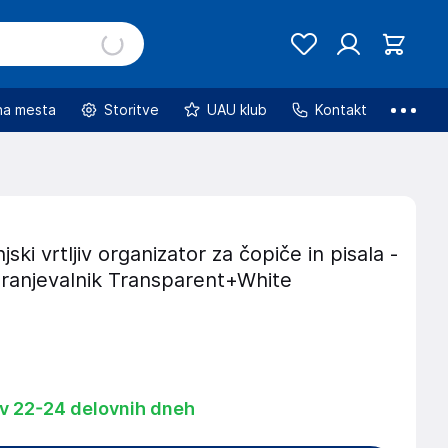
na mesta
Storitve
UAU klub
Kontakt
ski vrtljiv organizator za čopiče in pisala -
hranjevalnik Transparent+White
 v 22-24 delovnih dneh