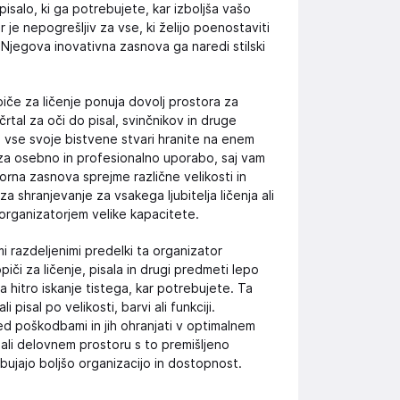
pisalo, ki ga potrebujete, kar izboljša vašo
or je nepogrešljiv za vse, ki želijo poenostaviti
 Njegova inovativna zasnova ga naredi stilski
iče za ličenje ponuja dovolj prostora za
rtal za oči do pisal, svinčnikov in druge
o vse svoje bistvene stvari hranite na enem
 za osebno in profesionalno uporabo, saj vam
orna zasnova sprejme različne velikosti in
za shranjevanje za vsakega ljubitelja ličenja ali
organizatorjem velike kapacitete.
i razdeljenimi predelki ta organizator
či za ličenje, pisala in drugi predmeti lepo
 hitro iskanje tistega, kar potrebujete. Ta
pisal po velikosti, barvi ali funkciji.
ed poškodbami in jih ohranjati v optimalnem
nja ali delovnem prostoru s to premišljeno
bujajo boljšo organizacijo in dostopnost.