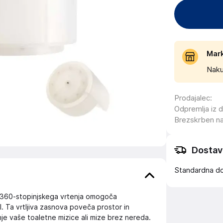
Mar
Naku
Prodajalec
:
Odpremlja iz 
Brezskrben n
Dostav
Standardna d
 360-stopinjskega vrtenja omogoča
. Ta vrtljiva zasnova poveča prostor in
je vaše toaletne mizice ali mize brez nereda.