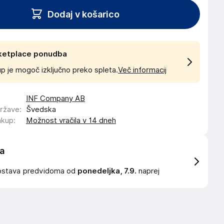
Dodaj v košarico
ketplace ponudba
p je mogoč izključno preko spleta.
Več informacij
INF Company AB
države
:
Švedska
akup
:
Možnost vračila v 14 dneh
a
ostava
predvidoma od
ponedeljka, 7.9.
naprej