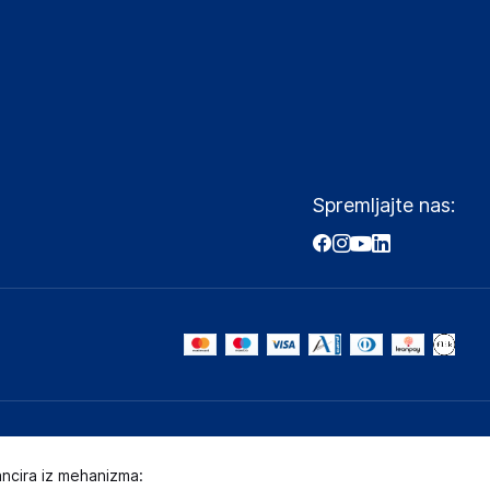
Spremljajte nas:
ancira iz mehanizma: