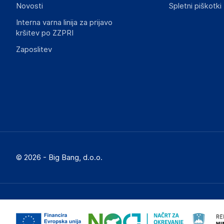
Novosti
Spletni piškotki
Slike o varnosti izdelka
Slike o varnosti izdelka vsebujejo opozorila na embalaži izd
Interna varna linija za prijavo
informacije, povezane z določenim izdelkom.
kršitev po ZZPRI
Zaposlitev
Dokumenti o varnosti izdelka
Produktni dokumenti z opozorili ter varnostnimi in drugimi 
izdelkom.
ba5928aaa2fccf323065902b110ea45939c90604.pdf
© 2026 - Big Bang, d.o.o.