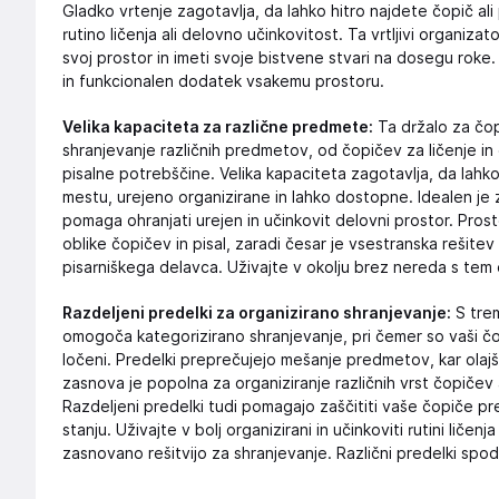
Gladko vrtenje zagotavlja, da lahko hitro najdete čopič ali 
rutino ličenja ali delovno učinkovitost. Ta vrtljivi organizat
svoj prostor in imeti svoje bistvene stvari na dosegu roke.
in funkcionalen dodatek vsakemu prostoru.
Velika kapaciteta za različne predmete:
Ta držalo za čop
shranjevanje različnih predmetov, od čopičev za ličenje in č
pisalne potrebščine. Velika kapaciteta zagotavlja, da lahk
mestu, urejeno organizirane in lahko dostopne. Idealen je
pomaga ohranjati urejen in učinkovit delovni prostor. Prost
oblike čopičev in pisal, zaradi česar je vsestranska rešitev 
pisarniškega delavca. Uživajte v okolju brez nereda s tem 
Razdeljeni predelki za organizirano shranjevanje:
S trem
omogoča kategorizirano shranjevanje, pri čemer so vaši čopi
ločeni. Predelki preprečujejo mešanje predmetov, kar olajša
zasnova je popolna za organiziranje različnih vrst čopičev ali 
Razdeljeni predelki tudi pomagajo zaščititi vaše čopiče pr
stanju. Uživajte v bolj organizirani in učinkoviti rutini liče
zasnovano rešitvijo za shranjevanje. Različni predelki spod