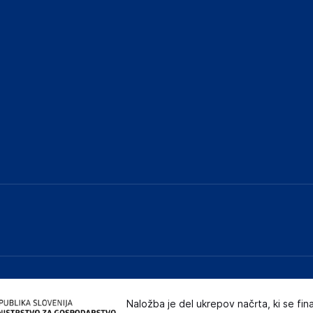
elka in lahko vključujejo ključne varnostne
ključnimi informacijami, povezanimi z določenim
Naložba je del ukrepov načrta, ki se fin