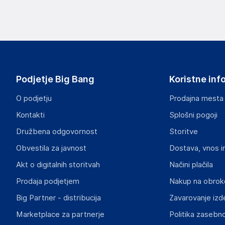
Opozorilo: Da bi se izognili nevarnosti zadušitve, vrečko 
Vrečke ne uporabljajte v otroških posteljicah, vozičkih ali ig
Podatki o proizvajalcu
Podatki o proizvajalcu vključujejo informacije (naziv, nasl
proizvajalcem izdelka.
Podjetje Big Bang
Koristne inf
DRAGON ECOM INTERNATIONAL LIMITED
ROOM 1502(A), EASEY COMMERCIAL BUILDING, 253-261 
O podjetju
Prodajna mesta
HK
Kontakti
Splošni pogoji
angela88tw@163.com
Družbena odgovornost
Storitve
Odgovorna oseba v EU
Obvestila za javnost
Dostava, vnos i
Gospodarski subjekt s sedežem v EU, ki zagotavlja skladno
Akt o digitalnih storitvah
Načini plačila
INF Company AB
Prodaja podjetjem
Nakup na obrok
Lokegatan 5, 263 37 Höganäs
Sweden
Big Partner - distribucija
Zavarovanje izd
support@inf.se
Marketplace za partnerje
Politika zasebno