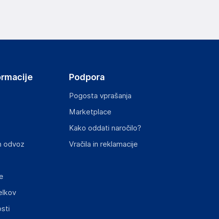
hranite izven dosega dojenčkov in otrok.
ralih. Ta vreča ni igrača.
ov, državo in elektronski naslov) povezane s
ormacije
Podpora
HENNESSY ROAD,WANCHAI, 000 Hong Kong
Pogosta vprašanja
Marketplace
Kako oddati naročilo?
n odvoz
Vračila in reklamacije
st izdelka z zahtevanimi predpisi.
e
elkov
sti