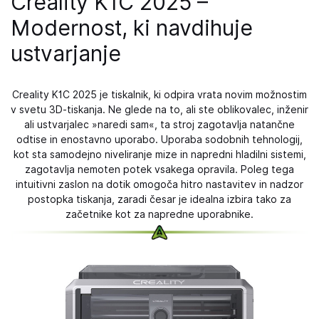
Creality K1C 2025 –
Modernost, ki navdihuje
ustvarjanje
Creality K1C 2025 je tiskalnik, ki odpira vrata novim možnostim
v svetu 3D-tiskanja. Ne glede na to, ali ste oblikovalec, inženir
ali ustvarjalec »naredi sam«, ta stroj zagotavlja natančne
odtise in enostavno uporabo. Uporaba sodobnih tehnologij,
kot sta samodejno niveliranje mize in napredni hladilni sistemi,
zagotavlja nemoten potek vsakega opravila. Poleg tega
intuitivni zaslon na dotik omogoča hitro nastavitev in nadzor
postopka tiskanja, zaradi česar je idealna izbira tako za
začetnike kot za napredne uporabnike.