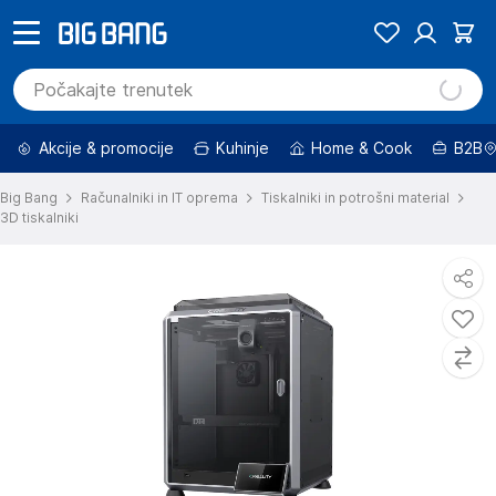
Akcije & promocije
Kuhinje
Home & Cook
B2B
Big Bang
Računalniki in IT oprema
Tiskalniki in potrošni material
3D tiskalniki