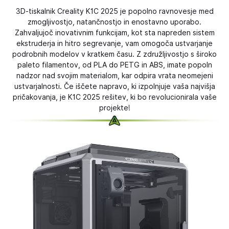
3D-tiskalnik Creality K1C 2025 je popolno ravnovesje med
zmogljivostjo, natančnostjo in enostavno uporabo.
Zahvaljujoč inovativnim funkcijam, kot sta napreden sistem
ekstruderja in hitro segrevanje, vam omogoča ustvarjanje
podrobnih modelov v kratkem času. Z združljivostjo s široko
paleto filamentov, od PLA do PETG in ABS, imate popoln
nadzor nad svojim materialom, kar odpira vrata neomejeni
ustvarjalnosti. Če iščete napravo, ki izpolnjuje vaša najvišja
pričakovanja, je K1C 2025 rešitev, ki bo revolucionirala vaše
projekte!