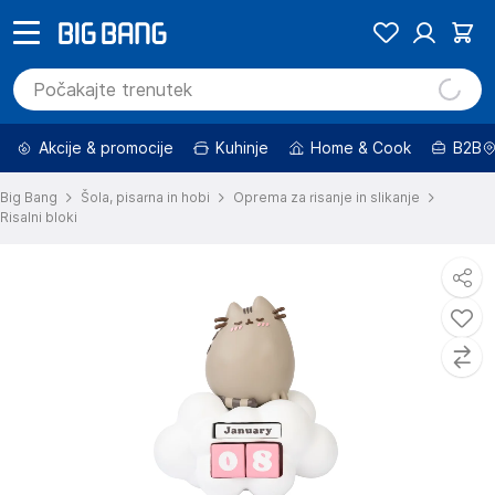
Akcije & promocije
Kuhinje
Home & Cook
B2B
Big Bang
Šola, pisarna in hobi
Oprema za risanje in slikanje
Risalni bloki