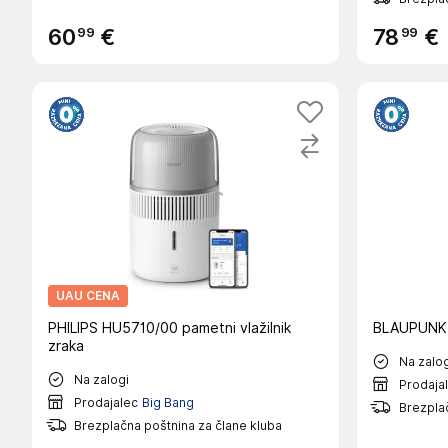
99
99
60
€
78
€
UAU CENA
PHILIPS HU5710/00 pametni vlažilnik
BLAUPUNKT 
zraka
Na zalog
Na zalogi
Prodaja
Prodajalec
Big Bang
Brezplač
Brezplačna poštnina za člane kluba