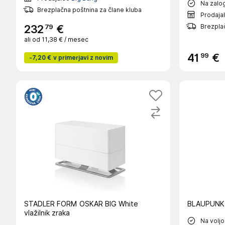
Na zalog
Brezplačna poštnina za člane kluba
Prodaja
79
Brezplač
232
€
ali od
11,38 €
/ mesec
99
41
€
-
7,20 €
v primerjavi z novim
STADLER FORM OSKAR BIG White
BLAUPUNKT 
vlažilnik zraka
Na voljo