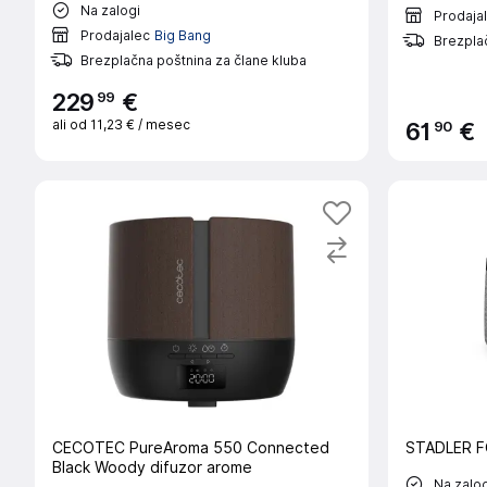
Na zalogi
Prodaja
Prodajalec
Big Bang
Brezplač
Brezplačna poštnina za člane kluba
99
229
€
ali od
11,23 €
/ mesec
90
61
€
CECOTEC PureAroma 550 Connected
STADLER FO
Black Woody difuzor arome
Na zalog