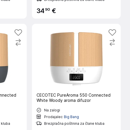
90
34
€
nnected
CECOTEC PureAroma 550 Connected
White Woody aroma difuzor
Na zalogi
Prodajalec
Big Bang
 kluba
Brezplačna poštnina za člane kluba