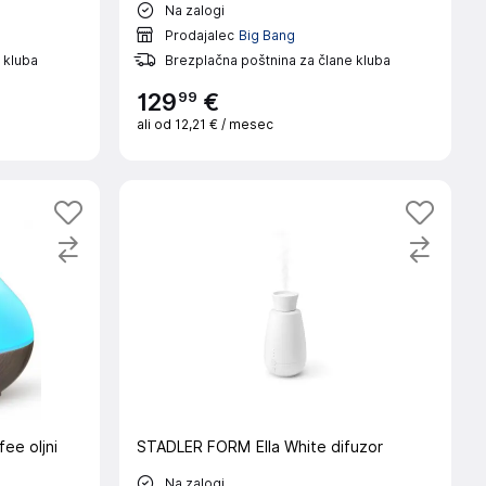
Na zalogi
Prodajalec
Big Bang
 kluba
Brezplačna poštnina za člane kluba
99
129
€
ali od
12,21 €
/ mesec
e oljni
STADLER FORM Ella White difuzor
Na zalogi