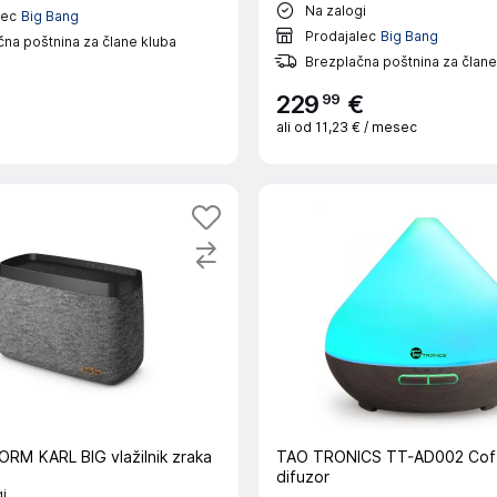
Na zalogi
lec
Big Bang
Prodajalec
Big Bang
na poštnina za člane kluba
Brezplačna poštnina za člane
99
229
€
ali od
11,23 €
/ mesec
RM KARL BIG vlažilnik zraka
TAO TRONICS TT-AD002 Coffe
difuzor
i