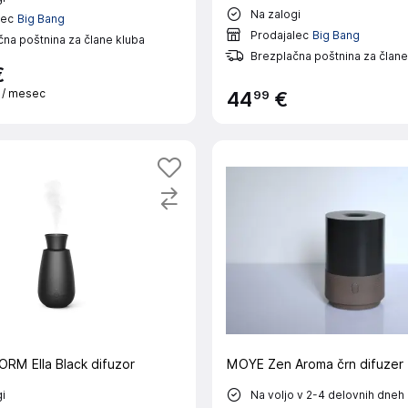
Na zalogi
lec
Big Bang
Prodajalec
Big Bang
na poštnina za člane kluba
Brezplačna poštnina za člane
€
€
/ mesec
99
44
€
RM Ella Black difuzor
MOYE Zen Aroma črn difuzer
i
Na voljo v 2-4 delovnih dneh