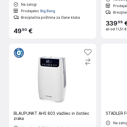
Na zalogi
Prodaja
Prodajalec
Big Bang
Brezplač
Brezplačna poštnina za člane kluba
99
339
ali od
11,51 
90
49
€
BLAUPUNKT AHS 803 vlažilec in čistilec
STADLER FO
zraka
Na zalog