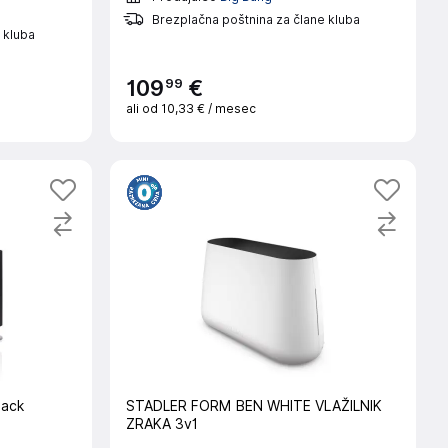
Brezplačna poštnina za člane kluba
 kluba
99
109
€
ali od
10,33 €
/ mesec
lack
STADLER FORM BEN WHITE VLAŽILNIK
ZRAKA 3v1