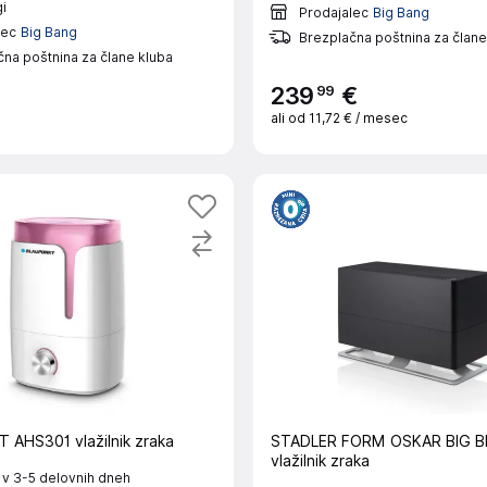
i
Prodajalec
Big Bang
lec
Big Bang
Brezplačna poštnina za člane
na poštnina za člane kluba
99
239
€
ali od
11,72 €
/ mesec
AHS301 vlažilnik zraka
STADLER FORM OSKAR BIG B
vlažilnik zraka
 v 3-5 delovnih dneh