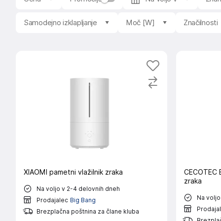
Samodejno izklapljanje
Moč [W]
Značilnosti
XIAOMI pametni vlažilnik zraka
CECOTEC Br
zraka
Na voljo v 2-4 delovnih dneh
Na voljo
Prodajalec
Big Bang
Prodaja
Brezplačna poštnina za člane kluba
Brezplač