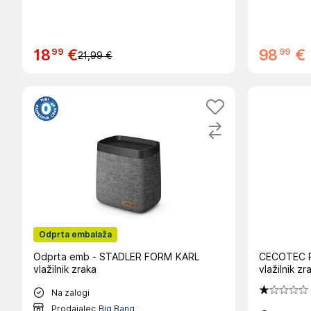
99
99
18
€
98
€
21,99 €
Odprta embalaža
Odprta emb - STADLER FORM KARL
CECOTEC P
vlažilnik zraka
vlažilnik z
Na zalogi
Prodajalec
Big Bang