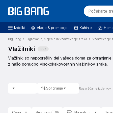
Izdelki
Akcije & promocije
Kuhinje
Home
Big Bang
Ogrevanje, hlajenje in vzdrževanje zraka
Vzdrževanje 
Vlažilniki
207
Vlažilniki so nepogrešljiv del vašega doma za ohranjanje
z našo ponudbo visokokakovostnih vlažilnikov zraka.
Sortiranje
Razvrščanje izdelkov
Cena
Promocija
Na voljo v
Zna