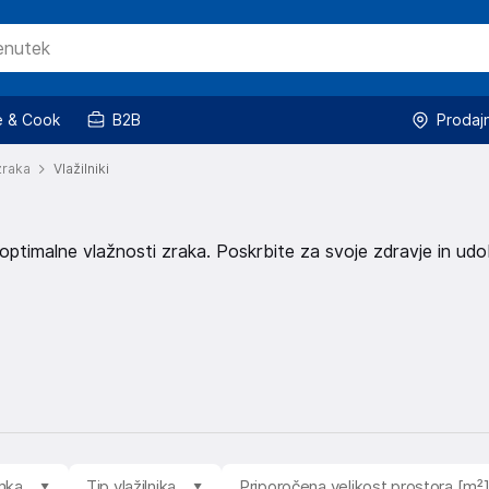
 & Cook
B2B
Prodaj
zraka
Vlažilniki
 optimalne vlažnosti zraka. Poskrbite za svoje zdravje in udo
mka
Tip vlažilnika
Priporočena velikost prostora [m²