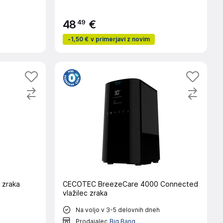
49
48
€
-
1,50 €
v primerjavi z novim
 zraka
CECOTEC BreezeCare 4000 Connected
vlažilec zraka
Na voljo v 3-5 delovnih dneh
Prodajalec
Big Bang