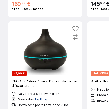
99
90
169
€
145
ali od
12,90 €
/ mesec
ali od
11,08 
-
3,00 €
UAU CENA
CECOTEC Pure Aroma 150 Yin vlažilec in
BLAUPUNKT 
difuzor arome
Na voljo
Na voljo v 3-5 delovnih dneh
Prodaja
Prodajalec
Big Bang
Brezplač
Brezplačna poštnina za člane kluba