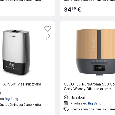
99
34
€
AHS801 vlažilnik zraka
CECOTEC PureAroma 550 Co
Grey Woody Difuzor arome
i
Na zalogi
lec
Big Bang
Prodajalec
Big Bang
na poštnina za člane kluba
Brezplačna poštnina za člane