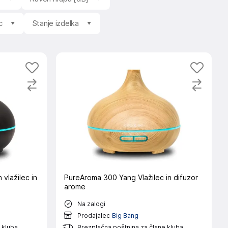
c
Stanje izdelka
vlažilec in
PureAroma 300 Yang Vlažilec in difuzor
arome
Na zalogi
Prodajalec
Big Bang
 kluba
Brezplačna poštnina za člane kluba