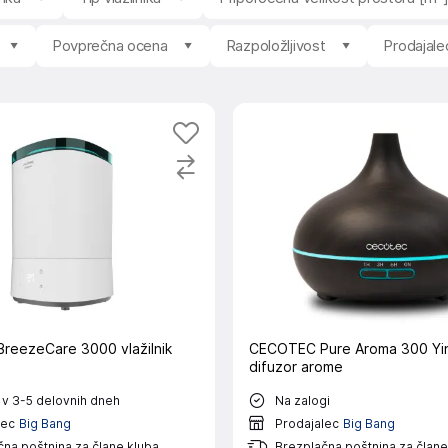
Povprečna ocena
Razpoložljivost
Prodajale
eezeCare 3000 vlažilnik
CECOTEC Pure Aroma 300 Yin 
difuzor arome
 v 3-5 delovnih dneh
Na zalogi
lec
Big Bang
Prodajalec
Big Bang
na poštnina za člane kluba
Brezplačna poštnina za člane