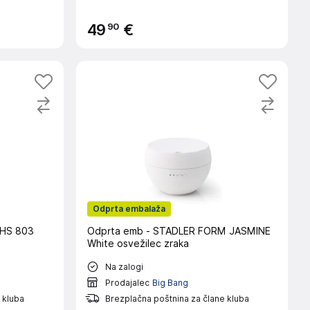
90
49
€
Odprta embalaža
AHS 803
Odprta emb - STADLER FORM JASMINE
White osvežilec zraka
Na zalogi
Prodajalec
Big Bang
 kluba
Brezplačna poštnina za člane kluba