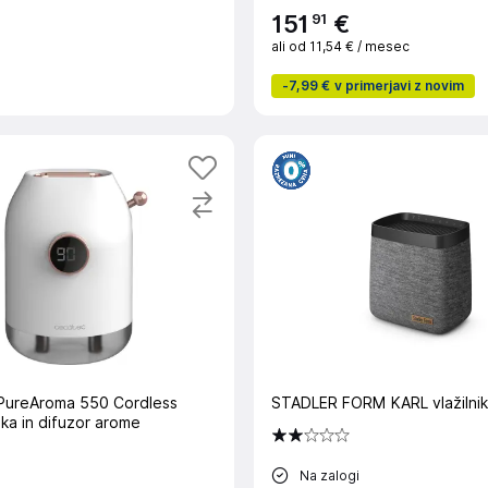
91
151
€
ali od
11,54 €
/ mesec
-
7,99 €
v primerjavi z novim
ureAroma 550 Cordless
STADLER FORM KARL vlažilnik
raka in difuzor arome
Na zalogi