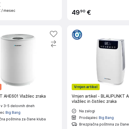
€
€
/ mesec
90
49
€
Vrnjen artikel
AHE601 Vlažilec zraka
Vrnjen artikel - BLAUPUNKT 
vlažilec in čistilec zraka
 v 3-5 delovnih dneh
Na zalogi
lec
Big Bang
Prodajalec
Big Bang
na poštnina za člane kluba
Brezplačna poštnina za člane