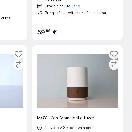
Prodajalec
Big Bang
Brezplačna poštnina za člane kluba
 kluba
99
59
€
MOYE Zen Aroma bel difuzer
Na voljo v 2-4 delovnih dneh