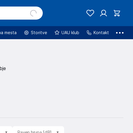
na mesta
Storitve
UAU klub
Kontakt
bje
]
Raven hrupa [dB]