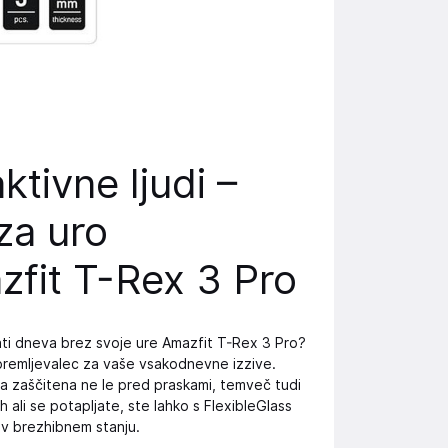
tivne ljudi –
za uro
zfit T-Rex 3 Pro
ljati dneva brez svoje ure Amazfit T-Rex 3 Pro?
premljevalec za vaše vsakodnevne izzive.
ava zaščitena ne le pred praskami, temveč tudi
 ali se potapljate, ste lahko s FlexibleGlass
 v brezhibnem stanju.