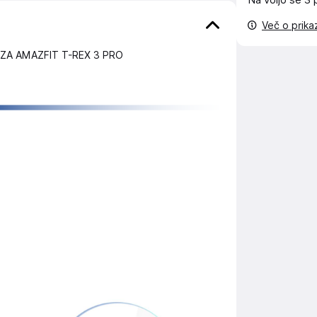
Na voljo še
3 
Več o prik
ZA AMAZFIT T-REX 3 PRO