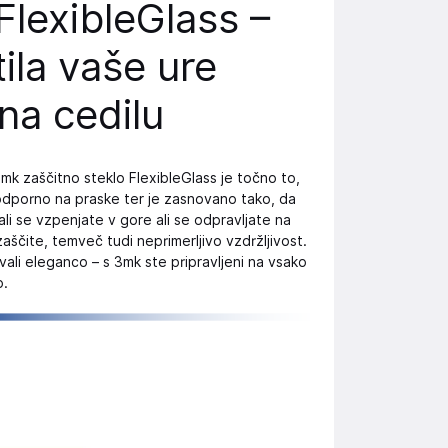
FlexibleGlass –
tila vaše ure
na cedilu
3mk zaščitno steklo FlexibleGlass je točno to,
 odporno na praske ter je zasnovano tako, da
ali se vzpenjate v gore ali se odpravljate na
zaščite, temveč tudi neprimerljivo vzdržljivost.
ali eleganco – s 3mk ste pripravljeni na vsako
o.