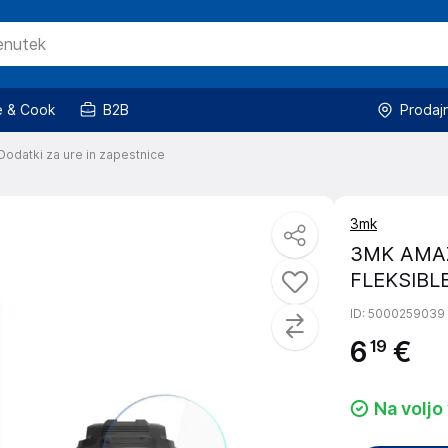
 & Cook
B2B
Prodaj
Dodatki za ure in zapestnice
3mk
3MK AMAZ
FLEKSIBL
ID
: 5000259039
6
€
19
Na voljo