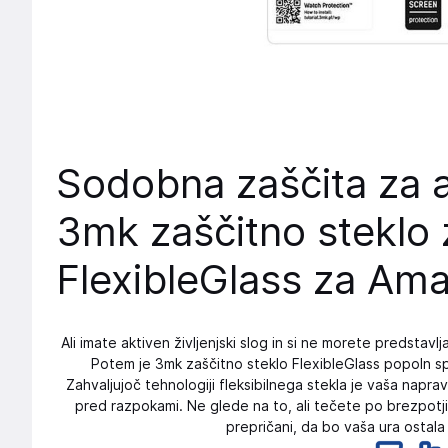
Sodobna zaščita za ak
3mk zaščitno steklo 
FlexibleGlass za Ama
Ali imate aktiven življenjski slog in si ne morete predstav
Potem je 3mk zaščitno steklo FlexibleGlass popoln s
Zahvaljujoč tehnologiji fleksibilnega stekla je vaša napr
pred razpokami. Ne glede na to, ali tečete po brezpotjih
prepričani, da bo vaša ura ostala