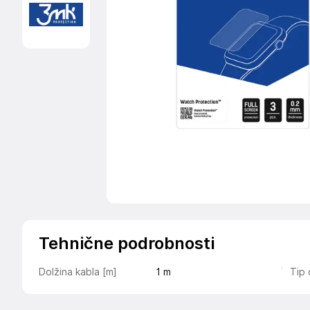
Tehnične podrobnosti
Dolžina kabla [m]
1
m
Tip