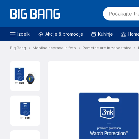
Izdelki
Akcije & promocije
Kuhinje
Home
Big Bang
Mobilne naprave in foto
Pametne ure in zapestnice