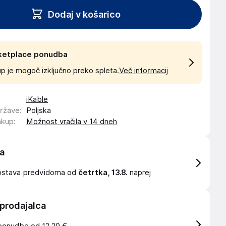
Dodaj v košarico
ketplace ponudba
p je mogoč izključno preko spleta.
Več informacij
iKable
države
:
Poljska
akup
:
Možnost vračila v 14 dneh
a
ostava
predvidoma od
četrtka, 13.8.
naprej
 prodajalca