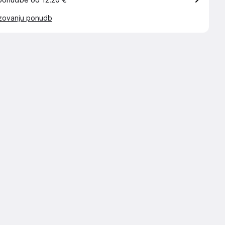
ponudbe od 12.20 €
azovanju ponudb