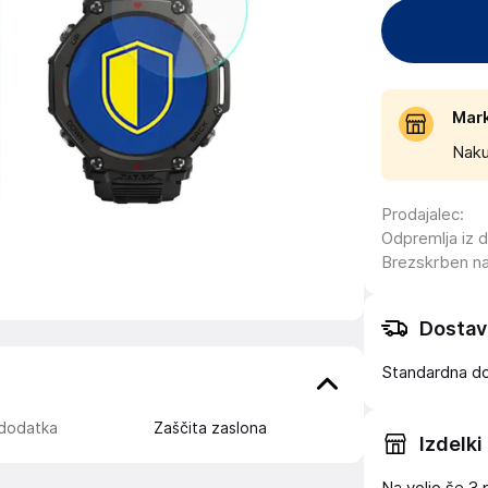
Mar
Naku
Prodajalec
:
Odpremlja iz 
Brezskrben n
Dostav
Standardna d
 dodatka
Zaščita zaslona
Izdelki