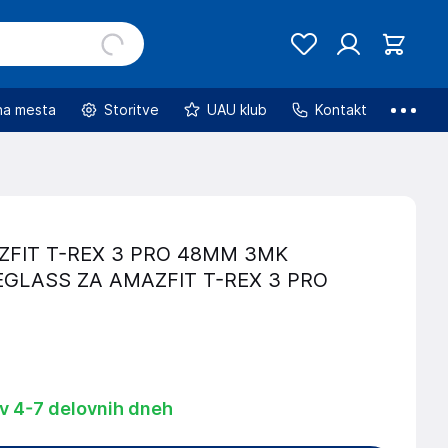
na mesta
Storitve
UAU klub
Kontakt
FIT T-REX 3 PRO 48MM 3MK
EGLASS ZA AMAZFIT T-REX 3 PRO
 v 4-7 delovnih dneh