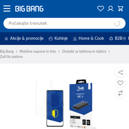
Akcije & promocije
Kuhinje
Home & Cook
B2B
Big Bang
Mobilne naprave in foto
Dodatki za telefone in tablice
Zaščita zaslona