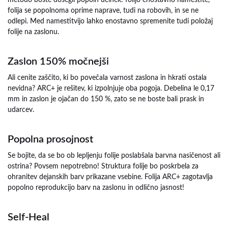
metodo boste dosegli popoln učinek: folijo enostavno namestite,
folija se popolnoma oprime naprave, tudi na robovih, in se ne
odlepi. Med namestitvijo lahko enostavno spremenite tudi položaj
folije na zaslonu.
Zaslon 150% močnejši
Ali cenite zaščito, ki bo povečala varnost zaslona in hkrati ostala
nevidna? ARC+ je rešitev, ki izpolnjuje oba pogoja. Debelina le 0,17
mm in zaslon je ojačan do 150 %, zato se ne boste bali prask in
udarcev.
Popolna prosojnost
Se bojite, da se bo ob lepljenju folije poslabšala barvna nasičenost ali
ostrina? Povsem nepotrebno! Struktura folije bo poskrbela za
ohranitev dejanskih barv prikazane vsebine. Folija ARC+ zagotavlja
popolno reprodukcijo barv na zaslonu in odlično jasnost!
Self-Heal