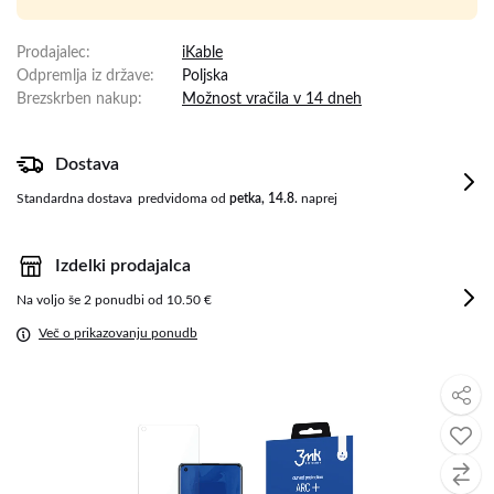
Prodajalec
:
iKable
Odpremlja iz države
:
Poljska
Brezskrben nakup
:
Možnost vračila v 14 dneh
Dostava
Standardna dostava
predvidoma od
petka, 14.8.
naprej
Izdelki prodajalca
Na voljo še
2 ponudbi od 10.50 €
Več o prikazovanju ponudb