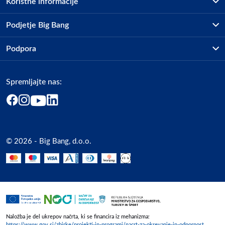
Koristne informacije
Poljska
Poljska
Prodajna mesta
Podjetje Big Bang
hello@3mk.pl
Splošni pogoji
O podjetju
Podpora
Storitve
Odgovorna oseba v EU
Kontakti
Dostava, vnos in odvoz
Gospodarski subjekt s sedežem v EU, ki zagotavlja skladnost izdelka
Pogosta vprašanja
Družbena odgovornost
Načini plačila
z zahtevanimi predpisi.
Spremljajte nas:
Marketplace
Obvestila za javnost
Nakup na obroke
Kako oddati naročilo?
3mk
Akt o digitalnih storitvah
Zavarovanje izdelkov
Poljska
Vračila in reklamacije
Prodaja podjetjem
Politika zasebnosti
Poljska
Big Partner - distribucija
hello@3mk.pl
Spletni piškotki
© 2026 - Big Bang, d.o.o.
Marketplace za partnerje
Slike o varnosti izdelka
Novosti
Slike o varnosti izdelka vsebujejo opozorila na embalaži izdelka in
Interna varna linija za prijavo kršitev po ZZPRI
lahko vključujejo ključne varnostne informacije, povezane z
Zaposlitev
določenim izdelkom.
Naložba je del ukrepov načrta, ki se financira iz mehanizma:
https://www.gov.si/zbirke/projekti-in-programi/nacrt-za-okrevanje-in-odpornost