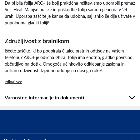
Da bi bila folija ARC+ še bolj praktična rešitev, smo uporabili premaz
Self-Heal. Manjše praske in poškodbe folija samoregenerira v 24
urah. Uporaba zaščite je kar se da udobna, saj lahko še dlje uživate v
popolnoma gladki foliji!
Združljivost z bralnikom
Iščete zaščito, ki bo podpirala čitalec prstnih odtisov na vašem
telefonu? ARC+ je odlična izbira: folija ima enotno, gladko površino,
občutljivo na dotik. Omogoča učinkovito odklepanje zaslona in
odlično odzivnost. Izjemno udobje na dosegu roke!
Prikaži več
Varnostne informacije in dokumenti
Podatki o proizvajalcu
Podatki o proizvajalcu vključujejo informacije (naziv, naslov, državo
in elektronski naslov) povezane s proizvajalcem izdelka.
3mk