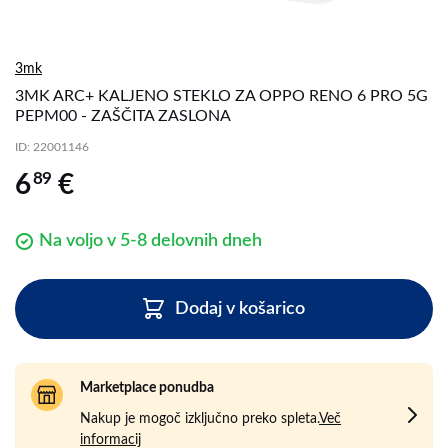
3mk
3MK ARC+ KALJENO STEKLO ZA OPPO RENO 6 PRO 5G
PEPM00 - ZAŠČITA ZASLONA
ID
: 22001146
89
6
€
Na voljo v 5-8 delovnih dneh
Dodaj v košarico
Marketplace ponudba
Nakup je mogoč izključno preko spleta.
Več
informacij