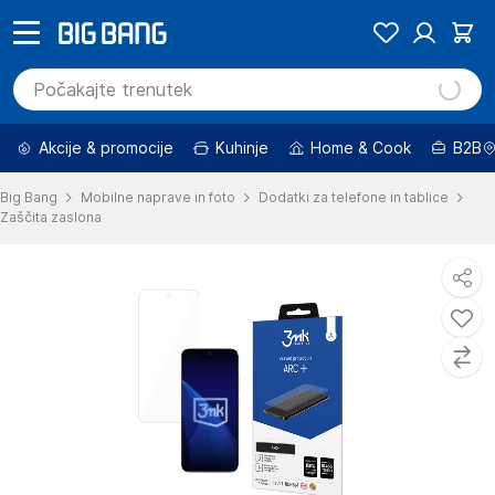
Akcije & promocije
Kuhinje
Home & Cook
B2B
Big Bang
Mobilne naprave in foto
Dodatki za telefone in tablice
Zaščita zaslona