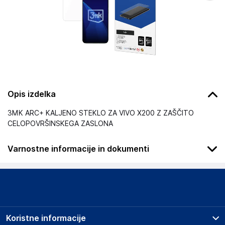
Opis izdelka
3MK ARC+ KALJENO STEKLO ZA VIVO X200 Z ZAŠČITO
CELOPOVRŠINSKEGA ZASLONA
Varnostne informacije in dokumenti
Podatki o proizvajalcu
Podatki o proizvajalcu vključujejo informacije (naziv, naslov,
državo in elektronski naslov) povezane s proizvajalcem
izdelka.
Koristne informacije
3mk