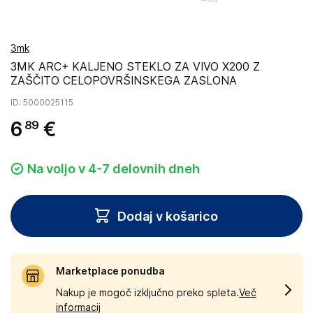
3mk
3MK ARC+ KALJENO STEKLO ZA VIVO X200 Z
ZAŠČITO CELOPOVRŠINSKEGA ZASLONA
ID
: 5000025115
6
€
89
Na voljo v 4-7 delovnih dneh
Dodaj v košarico
Marketplace ponudba
Nakup je mogoč izključno preko spleta.
Več
informacij