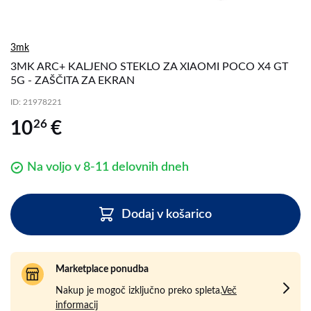
3mk
3MK ARC+ KALJENO STEKLO ZA XIAOMI POCO X4 GT
5G - ZAŠČITA ZA EKRAN
ID
: 21978221
26
10
€
Na voljo v 8-11 delovnih dneh
Dodaj v košarico
Marketplace ponudba
Nakup je mogoč izključno preko spleta.
Več
informacij