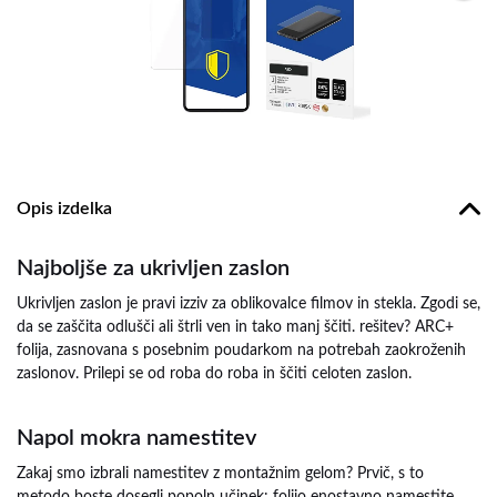
Opis izdelka
Najboljše za ukrivljen zaslon
Ukrivljen zaslon je pravi izziv za oblikovalce filmov in stekla. Zgodi se,
da se zaščita odlušči ali štrli ven in tako manj ščiti. rešitev? ARC+
folija, zasnovana s posebnim poudarkom na potrebah zaokroženih
zaslonov. Prilepi se od roba do roba in ščiti celoten zaslon.
Napol mokra namestitev
Zakaj smo izbrali namestitev z montažnim gelom? Prvič, s to