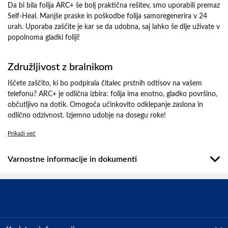
Da bi bila folija ARC+ še bolj praktična rešitev, smo uporabili premaz
Self-Heal. Manjše praske in poškodbe folija samoregenerira v 24
urah. Uporaba zaščite je kar se da udobna, saj lahko še dlje uživate v
popolnoma gladki foliji!
Združljivost z bralnikom
Iščete zaščito, ki bo podpirala čitalec prstnih odtisov na vašem
telefonu? ARC+ je odlična izbira: folija ima enotno, gladko površino,
občutljivo na dotik. Omogoča učinkovito odklepanje zaslona in
odlično odzivnost. Izjemno udobje na dosegu roke!
Prikaži več
Varnostne informacije in dokumenti
Podatki o proizvajalcu
Podatki o proizvajalcu vključujejo informacije (naziv, naslov, državo
in elektronski naslov) povezane s proizvajalcem izdelka.
3mk