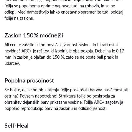
metodo boste dosegli popoln učinek: folijo enostavno namestite,
folija se popolnoma oprime naprave, tudi na robovih, in se ne
odlepi. Med namestitvijo lahko enostavno spremenite tudi položaj
folije na zaslonu.
Zaslon 150% močnejši
Ali cenite zaščito, ki bo povečala varnost zaslona in hkrati ostala
nevidna? ARC+ je rešitev, ki izpolnjuje oba pogoja. Debelina le 0,17
mm in zaslon je ojačan do 150 %, zato se ne boste bali prask in
udarcev.
Popolna prosojnost
Se bojite, da se bo ob lepljenju folije poslabšala barvna nasičenost ali
ostrina? Povsem nepotrebno! Struktura folije bo poskrbela za
ohranitev dejanskih barv prikazane vsebine. Folija ARC+ zagotavlja
popolno reprodukcijo barv na zaslonu in odlično jasnost!
Self-Heal