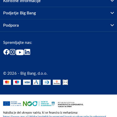
Koristne informacije
Poljska
Poljska
Prodajna mesta
Podjetje Big Bang
hello@3mk.pl
Splošni pogoji
O podjetju
Podpora
Storitve
Odgovorna oseba v EU
Kontakti
Dostava, vnos in odvoz
Gospodarski subjekt s sedežem v EU, ki zagotavlja skladnost izdelka
Pogosta vprašanja
Družbena odgovornost
Načini plačila
z zahtevanimi predpisi.
Spremljajte nas:
Marketplace
Obvestila za javnost
Nakup na obroke
Kako oddati naročilo?
3mk
Akt o digitalnih storitvah
Zavarovanje izdelkov
Poljska
Vračila in reklamacije
Prodaja podjetjem
Politika zasebnosti
Poljska
Big Partner - distribucija
hello@3mk.pl
Spletni piškotki
© 2026 - Big Bang, d.o.o.
Marketplace za partnerje
Slike o varnosti izdelka
Novosti
Slike o varnosti izdelka vsebujejo opozorila na embalaži izdelka in
Interna varna linija za prijavo kršitev po ZZPRI
lahko vključujejo ključne varnostne informacije, povezane z
Zaposlitev
določenim izdelkom.
Naložba je del ukrepov načrta, ki se financira iz mehanizma:
https://www.gov.si/zbirke/projekti-in-programi/nacrt-za-okrevanje-in-odpornost