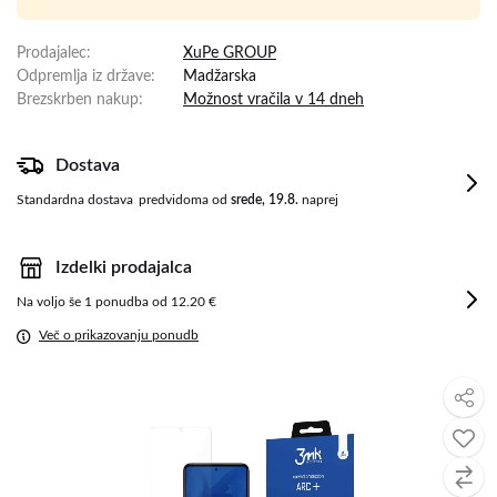
Prodajalec
:
XuPe GROUP
Odpremlja iz države
:
Madžarska
Brezskrben nakup
:
Možnost vračila v 14 dneh
Dostava
Standardna dostava
predvidoma od
srede, 19.8.
naprej
Izdelki prodajalca
Na voljo še
1 ponudba od 12.20 €
Več o prikazovanju ponudb