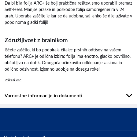
Da bi bila folija ARC+ še bolj praktična rešitev, smo uporabili premaz
Self-Heal. Manjše praske in poškodbe folija samoregenerira v 24
urah. Uporaba zaščite je kar se da udobna, saj lahko še dlje uživate v
popolnoma gladki foliji!
Združljivost z bralnikom
Iščete zaščito, ki bo podpirala čitalec prstnih odtisov na vašem
telefonu? ARC+ je odlična izbira: folija ima enotno, gladko površino,
občutljivo na dotik. Omogoča učinkovito odklepanje zaslona in
odlično odzivnost. Izjemno udobje na dosegu roke!
Prikaži več
Varnostne informacije in dokumenti
Podatki o proizvajalcu
Podatki o proizvajalcu vključujejo informacije (naziv, naslov, državo
in elektronski naslov) povezane s proizvajalcem izdelka.
3mk