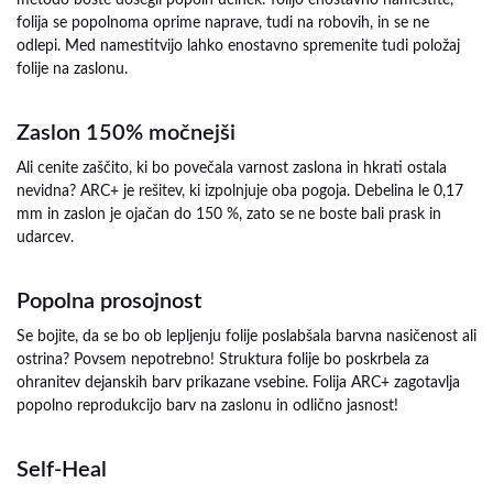
metodo boste dosegli popoln učinek: folijo enostavno namestite,
folija se popolnoma oprime naprave, tudi na robovih, in se ne
odlepi. Med namestitvijo lahko enostavno spremenite tudi položaj
folije na zaslonu.
Zaslon 150% močnejši
Ali cenite zaščito, ki bo povečala varnost zaslona in hkrati ostala
nevidna? ARC+ je rešitev, ki izpolnjuje oba pogoja. Debelina le 0,17
mm in zaslon je ojačan do 150 %, zato se ne boste bali prask in
udarcev.
Popolna prosojnost
Se bojite, da se bo ob lepljenju folije poslabšala barvna nasičenost ali
ostrina? Povsem nepotrebno! Struktura folije bo poskrbela za
ohranitev dejanskih barv prikazane vsebine. Folija ARC+ zagotavlja
popolno reprodukcijo barv na zaslonu in odlično jasnost!
Self-Heal