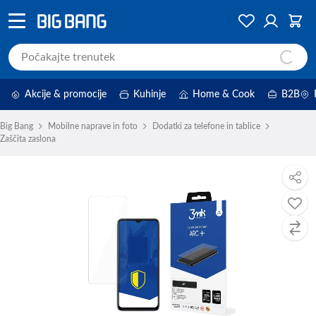
Akcije & promocije
Kuhinje
Home & Cook
B2B
Big Bang
Mobilne naprave in foto
Dodatki za telefone in tablice
Zaščita zaslona