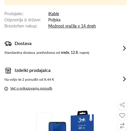
Prodajalec
:
iKable
Odpremlja iz države
:
Poljska
Brezskrben nakup
:
Možnost vračila v 14 dneh
Dostava
Standardna dostava
predvidoma od
srede, 12.8.
naprej
Izdelki prodajalca
Na voljo še
2 ponudbi od 8.44 €
Več o prikazovanju ponudb