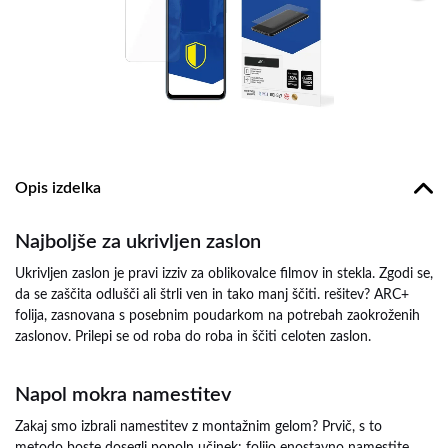
Opis izdelka
Najboljše za ukrivljen zaslon
Ukrivljen zaslon je pravi izziv za oblikovalce filmov in stekla. Zgodi se,
da se zaščita odlušči ali štrli ven in tako manj ščiti. rešitev? ARC+
folija, zasnovana s posebnim poudarkom na potrebah zaokroženih
zaslonov. Prilepi se od roba do roba in ščiti celoten zaslon.
Napol mokra namestitev
Zakaj smo izbrali namestitev z montažnim gelom? Prvič, s to