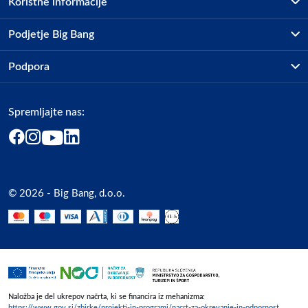
Koristne informacije
Poljska
Poljska
Prodajna mesta
Podjetje Big Bang
hello@3mk.pl
Splošni pogoji
O podjetju
Podpora
Storitve
Odgovorna oseba v EU
Kontakti
Dostava, vnos in odvoz
Gospodarski subjekt s sedežem v EU, ki zagotavlja skladnost izdelka
Pogosta vprašanja
Družbena odgovornost
Načini plačila
z zahtevanimi predpisi.
Spremljajte nas:
Marketplace
Obvestila za javnost
Nakup na obroke
Kako oddati naročilo?
3mk
Akt o digitalnih storitvah
Zavarovanje izdelkov
Poljska
Vračila in reklamacije
Prodaja podjetjem
Politika zasebnosti
Poljska
Big Partner - distribucija
hello@3mk.pl
Spletni piškotki
© 2026 - Big Bang, d.o.o.
Marketplace za partnerje
Slike o varnosti izdelka
Novosti
Slike o varnosti izdelka vsebujejo opozorila na embalaži izdelka in
Interna varna linija za prijavo kršitev po ZZPRI
lahko vključujejo ključne varnostne informacije, povezane z
Zaposlitev
določenim izdelkom.
Naložba je del ukrepov načrta, ki se financira iz mehanizma:
https://www.gov.si/zbirke/projekti-in-programi/nacrt-za-okrevanje-in-odpornost