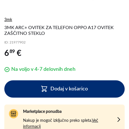
3mk
3MK ARC+ OVITEK ZA TELEFON OPPO A17 OVITEK
ZAŠČITNO STEKLO
ID
: 21977902
89
6
€
Na voljo v 4-7 delovnih dneh
Dodaj v košarico
Marketplace ponudba
Nakup je mogoč izključno preko spleta.
Več
informacij