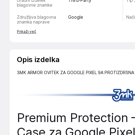
Uradni izdelek
Third-Party
Tip 
blagovne znamke
Združljiva blagovna
Google
Nači
znamka naprave
Prikaži več
Opis izdelka
3MK ARMOR OVITEK ZA GOOGLE PIXEL 9A PROTIZDRSNA 
Premium Protection
Case za Google Pixe