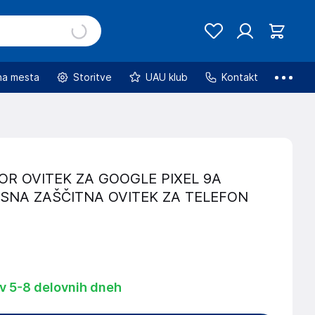
na mesta
Storitve
UAU klub
Kontakt
R OVITEK ZA GOOGLE PIXEL 9A
SNA ZAŠČITNA OVITEK ZA TELEFON
 v 5-8 delovnih dneh