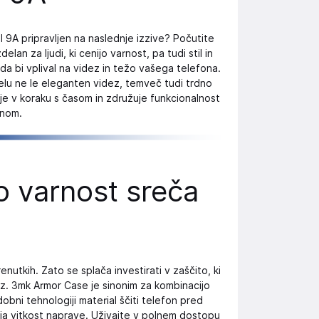
 9A pripravljen na naslednje izzive? Počutite
an za ljudi, ki cenijo varnost, pa tudi stil in
da bi vplival na videz in težo vašega telefona.
elu ne le eleganten videz, temveč tudi trdno
 je v koraku s časom in združuje funkcionalnost
jnom.
 varnost sreča
utkih. Zato se splača investirati v zaščito, ki
ez. 3mk Armor Case je sinonim za kombinacijo
obni tehnologiji material ščiti telefon pred
nja vitkost naprave. Uživajte v polnem dostopu