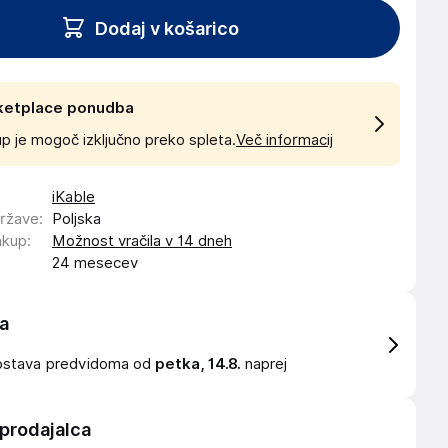
Dodaj v košarico
ketplace ponudba
p je mogoč izključno preko spleta.
Več informacij
iKable
države
:
Poljska
akup
:
Možnost vračila v 14 dneh
24 mesecev
a
ostava
predvidoma od
petka, 14.8.
naprej
 prodajalca