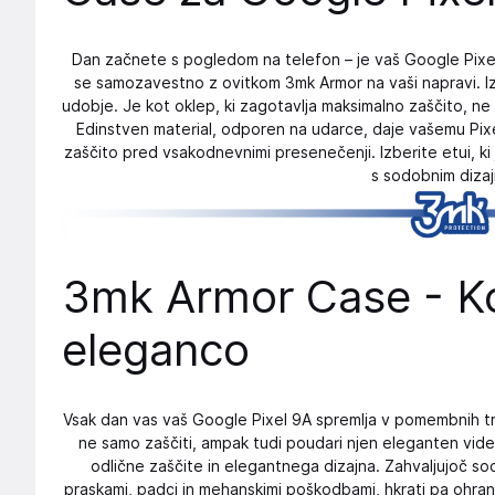
Dan začnete s pogledom na telefon – je vaš Google Pixel
se samozavestno z ovitkom 3mk Armor na vaši napravi. Izdel
udobje. Je kot oklep, ki zagotavlja maksimalno zaščito, ne 
Edinstven material, odporen na udarce, daje vašemu Pix
zaščito pred vsakodnevnimi presenečenji. Izberite etui, ki
s sodobnim diza
3mk Armor Case - Ko
eleganco
Vsak dan vas vaš Google Pixel 9A spremlja v pomembnih tren
ne samo zaščiti, ampak tudi poudari njen eleganten vid
odlične zaščite in elegantnega dizajna. Zahvaljujoč sod
praskami, padci in mehanskimi poškodbami, hkrati pa ohra