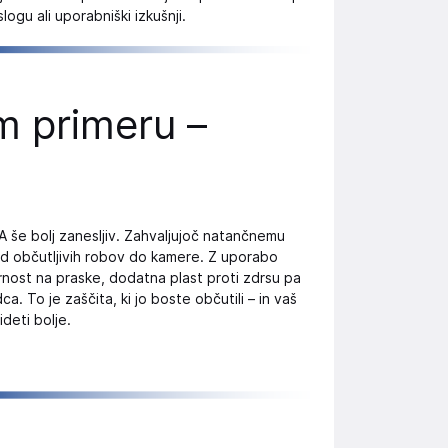
ogu ali uporabniški izkušnji.
em primeru –
 še bolj zanesljiv. Zahvaljujoč natančnemu
 od občutljivih robov do kamere. Z uporabo
rnost na praske, dodatna plast proti zdrsu pa
. To je zaščita, ki jo boste občutili – in vaš
videti bolje.