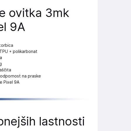
je ovitka 3mk
el 9A
torbica
 TPU + polikarbonat
a
g
aščita
, odpornost na praske
e Pixel 9A
ejših lastnosti