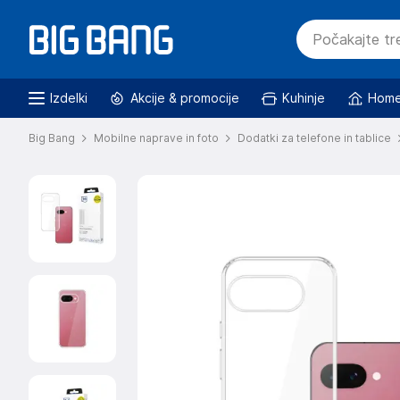
Izdelki
Akcije & promocije
Kuhinje
Home
Big Bang
Mobilne naprave in foto
Dodatki za telefone in tablice