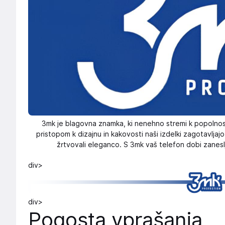
3mk je blagovna znamka, ki nenehno stremi k popolnosti
pristopom k dizajnu in kakovosti naši izdelki zagotavljaj
žrtvovali eleganco. S 3mk vaš telefon dobi zaneslji
div>
div>
Pogosta vprašanja