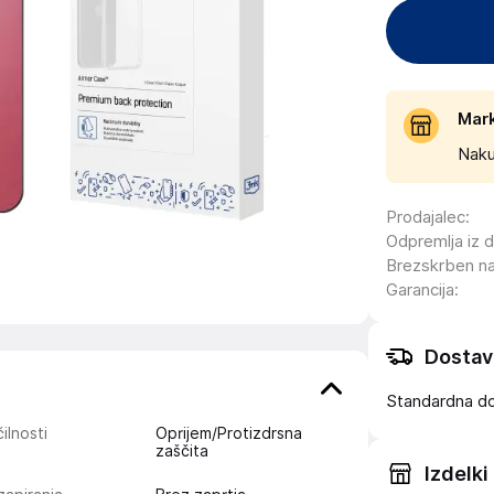
Mar
Naku
Prodajalec
:
Odpremlja iz 
Brezskrben n
Garancija
:
Dostav
Standardna d
ilnosti
Oprijem/Protizdrsna
zaščita
Izdelki