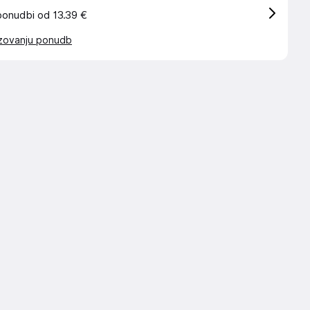
ponudbi od 13.39 €
azovanju ponudb