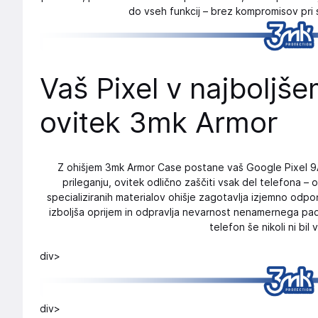
do vseh funkcij – brez kompromisov pri sl
Vaš Pixel v najboljš
ovitek 3mk Armor
Z ohišjem 3mk Armor Case postane vaš Google Pixel 9A
prileganju, ovitek odlično zaščiti vsak del telefona –
specializiranih materialov ohišje zagotavlja izjemno odpo
izboljša oprijem in odpravlja nevarnost nenamernega padca
telefon še nikoli ni bil 
div>
div>