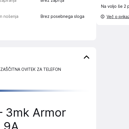
zapiranja
Brez zaprtja
Na voljo še
2 
n nošenja
Brez posebnega sloga
Več o prik
ZAŠČITNA OVITEK ZA TELEFON
 – 3mk Armor
l 9A