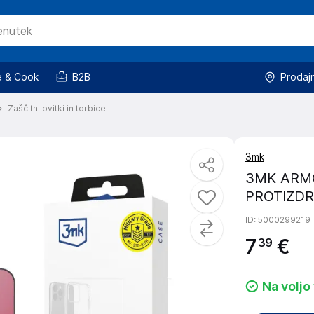
 & Cook
B2B
Prodaj
Zaščitni ovitki in torbice
3mk
3MK ARMO
PROTIZDR
ID
: 5000299219
7
€
39
Na voljo