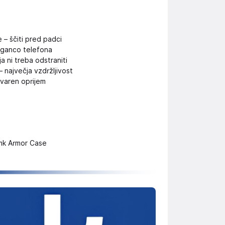
– ščiti pred padci
leganco telefona
a ni treba odstraniti
– največja vzdržljivost
 varen oprijem
3mk Armor Case