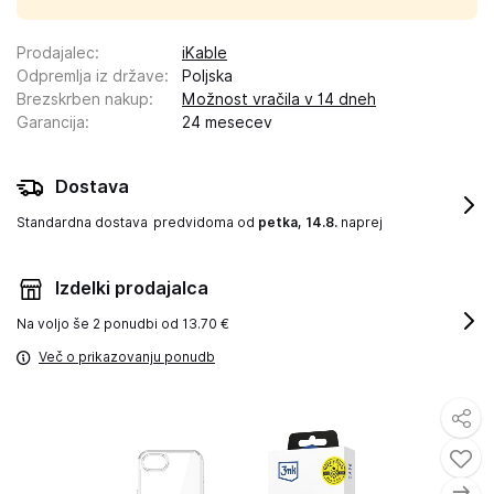
Prodajalec
:
iKable
Odpremlja iz države
:
Poljska
Brezskrben nakup
:
Možnost vračila v 14 dneh
Garancija
:
24 mesecev
Dostava
Standardna dostava
predvidoma od
petka, 14.8.
naprej
Izdelki prodajalca
Na voljo še
2 ponudbi od 13.70 €
Več o prikazovanju ponudb