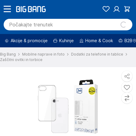
Akcije & promocije
Kuhinje
Home & Cook
B2B
Big Bang
Mobilne naprave in foto
Dodatki za telefone in tablice
Zaščitni ovitki in torbice