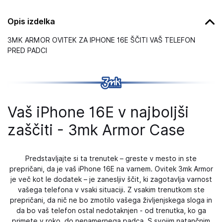
Opis izdelka
3MK ARMOR OVITEK ZA IPHONE 16E ŠČITI VAŠ TELEFON
PRED PADCI
Vaš iPhone 16E v najboljši
zaščiti - 3mk Armor Case
Predstavljajte si ta trenutek – greste v mesto in ste
prepričani, da je vaš iPhone 16E na varnem. Ovitek 3mk Armor
je več kot le dodatek – je zanesljiv ščit, ki zagotavlja varnost
vašega telefona v vsaki situaciji. Z vsakim trenutkom ste
prepričani, da nič ne bo zmotilo vašega življenjskega sloga in
da bo vaš telefon ostal nedotaknjen - od trenutka, ko ga
primete v roko, do nenamernega padca. S svojim natančnim