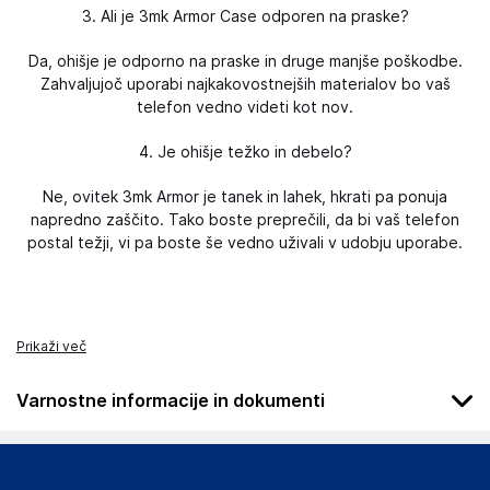
3. Ali je 3mk Armor Case odporen na praske?
Da, ohišje je odporno na praske in druge manjše poškodbe.
Zahvaljujoč uporabi najkakovostnejših materialov bo vaš
telefon vedno videti kot nov.
4. Je ohišje težko in debelo?
Ne, ovitek 3mk Armor je tanek in lahek, hkrati pa ponuja
napredno zaščito. Tako boste preprečili, da bi vaš telefon
postal težji, vi pa boste še vedno uživali v udobju uporabe.
Prikaži več
Varnostne informacije in dokumenti
Podatki o proizvajalcu
Podatki o proizvajalcu vključujejo informacije (naziv, naslov,