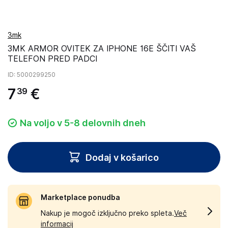
3mk
3MK ARMOR OVITEK ZA IPHONE 16E ŠČITI VAŠ
TELEFON PRED PADCI
ID
: 5000299250
7
€
39
Na voljo v 5-8 delovnih dneh
Dodaj v košarico
Marketplace ponudba
Nakup je mogoč izključno preko spleta.
Več
informacij