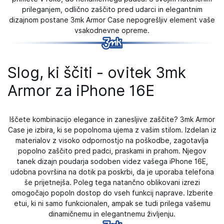
prileganjem, odlično zaščito pred udarci in elegantnim
dizajnom postane 3mk Armor Case nepogrešljiv element vaše
vsakodnevne opreme.
Slog, ki ščiti - ovitek 3mk
Armor za iPhone 16E
Iščete kombinacijo elegance in zanesljive zaščite? 3mk Armor
Case je izbira, ki se popolnoma ujema z vašim stilom. Izdelan iz
materialov z visoko odpornostjo na poškodbe, zagotavlja
popolno zaščito pred padci, praskami in prahom. Njegov
tanek dizajn poudarja sodoben videz vašega iPhone 16E,
udobna površina na dotik pa poskrbi, da je uporaba telefona
še prijetnejša. Poleg tega natančno oblikovani izrezi
omogočajo popoln dostop do vseh funkcij naprave. Izberite
etui, ki ni samo funkcionalen, ampak se tudi prilega vašemu
dinamičnemu in elegantnemu življenju.