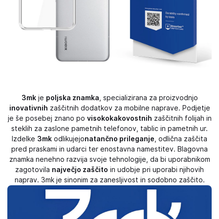
3mk
je
poljska znamka
, specializirana za proizvodnjo
inovativnih
zaščitnih dodatkov za mobilne naprave. Podjetje
je še posebej znano po
visokokakovostnih
zaščitnih folijah in
steklih za zaslone pametnih telefonov, tablic in pametnih ur.
Izdelke
3mk
odlikujejo
natančno prileganje
, odlična zaščita
pred praskami in udarci ter enostavna namestitev. Blagovna
znamka nenehno razvija svoje tehnologije, da bi uporabnikom
zagotovila
največjo zaščito
in udobje pri uporabi njihovih
naprav. 3mk je sinonim za zanesljivost in sodobno zaščito.