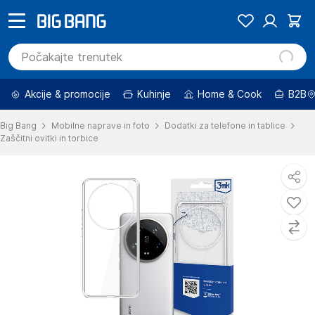
Akcije & promocije
Kuhinje
Home & Cook
B2B
Big Bang
Mobilne naprave in foto
Dodatki za telefone in tablice
Zaščitni ovitki in torbice