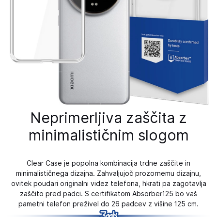
Neprimerljiva zaščita z
minimalističnim slogom
Clear Case je popolna kombinacija trdne zaščite in
minimalističnega dizajna. Zahvaljujoč prozornemu dizajnu,
ovitek poudari originalni videz telefona, hkrati pa zagotavlja
zaščito pred padci. S certifikatom Absorber125 bo vaš
pametni telefon preživel do 26 padcev z višine 125 cm.