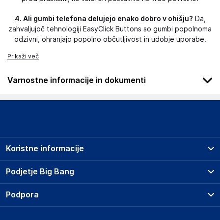
4. Ali gumbi telefona delujejo enako dobro v ohišju?
Da,
zahvaljujoč tehnologiji EasyClick Buttons so gumbi popolnoma
odzivni, ohranjajo popolno občutljivost in udobje uporabe.
Prikaži več
Varnostne informacije in dokumenti
Podatki o proizvajalcu
Podatki o proizvajalcu vključujejo informacije (naziv, naslov,
državo in elektronski naslov) povezane s proizvajalcem
izdelka.
Koristne informacije
3mk
Poljska
Prodajna mesta
Podjetje Big Bang
Poljska
Splošni pogoji
hello@3mk.pl
O podjetju
Podpora
Storitve
Kontakti
Dostava, vnos in odvoz
Odgovorna oseba v EU
Pogosta vprašanja
Družbena odgovornost