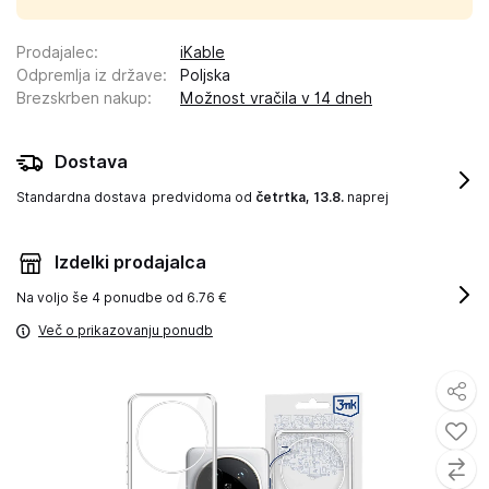
Prodajalec
:
iKable
Odpremlja iz države
:
Poljska
Brezskrben nakup
:
Možnost vračila v 14 dneh
Dostava
Standardna dostava
predvidoma od
četrtka, 13.8.
naprej
Izdelki prodajalca
Na voljo še
4 ponudbe od 6.76 €
Več o prikazovanju ponudb