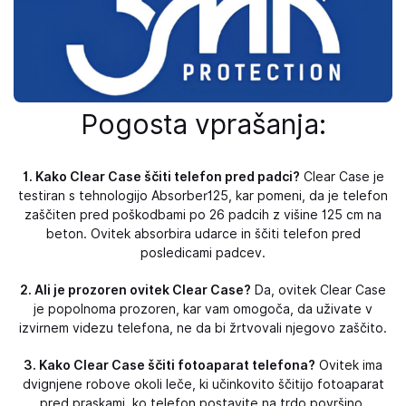
Pogosta vprašanja:
1. Kako Clear Case ščiti telefon pred padci?
Clear Case je
testiran s tehnologijo Absorber125, kar pomeni, da je telefon
zaščiten pred poškodbami po 26 padcih z višine 125 cm na
beton. Ovitek absorbira udarce in ščiti telefon pred
posledicami padcev.
2. Ali je prozoren ovitek Clear Case?
Da, ovitek Clear Case
je popolnoma prozoren, kar vam omogoča, da uživate v
izvirnem videzu telefona, ne da bi žrtvovali njegovo zaščito.
3. Kako Clear Case ščiti fotoaparat telefona?
Ovitek ima
dvignjene robove okoli leče, ki učinkovito ščitijo fotoaparat
pred praskami, ko telefon postavite na trdo površino.