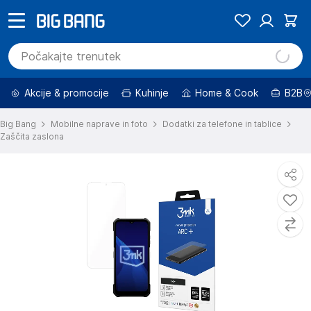
Akcije & promocije
Kuhinje
Home & Cook
B2B
Big Bang
Mobilne naprave in foto
Dodatki za telefone in tablice
Zaščita zaslona