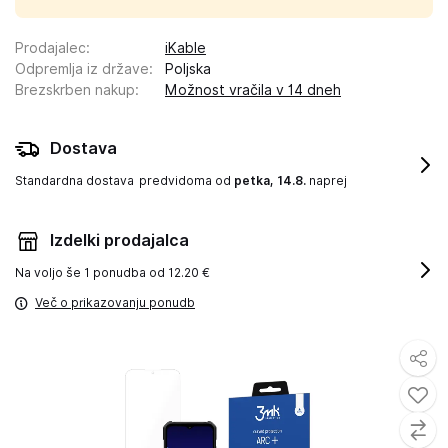
Prodajalec
:
iKable
Odpremlja iz države
:
Poljska
Brezskrben nakup
:
Možnost vračila v 14 dneh
Dostava
Standardna dostava
predvidoma od
petka, 14.8.
naprej
Izdelki prodajalca
Na voljo še
1 ponudba od 12.20 €
Več o prikazovanju ponudb