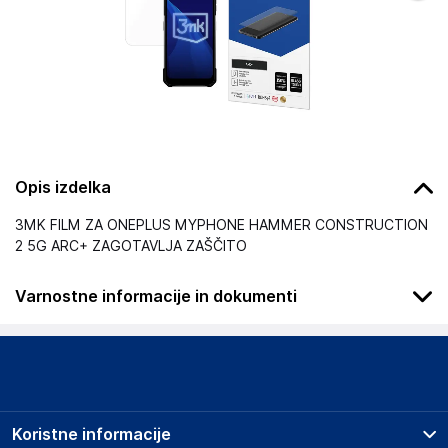
Opis izdelka
3MK FILM ZA ONEPLUS MYPHONE HAMMER CONSTRUCTION
2 5G ARC+ ZAGOTAVLJA ZAŠČITO
Varnostne informacije in dokumenti
Podatki o proizvajalcu
Podatki o proizvajalcu vključujejo informacije (naziv, naslov,
državo in elektronski naslov) povezane s proizvajalcem
izdelka.
Koristne informacije
3mk