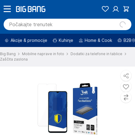
Akcije & promocije
Kuhinje
Home & Cook
B2B
Big Bang
Mobilne naprave in foto
Dodatki za telefone in tablice
Zaščita zaslona