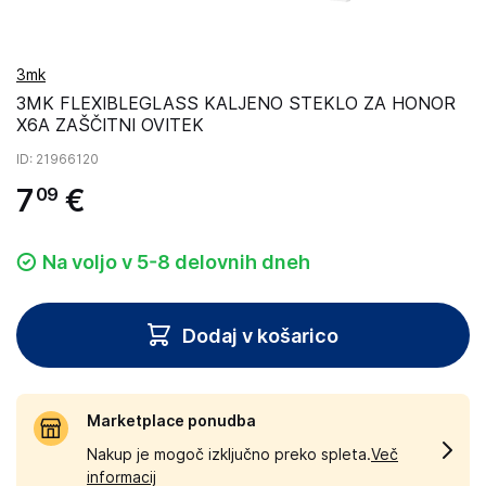
3mk
3MK FLEXIBLEGLASS KALJENO STEKLO ZA HONOR
X6A ZAŠČITNI OVITEK
ID
: 21966120
7
€
09
Na voljo v 5-8 delovnih dneh
Dodaj v košarico
Marketplace ponudba
Nakup je mogoč izključno preko spleta.
Več
informacij