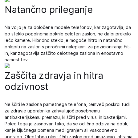
Natančno prileganje
Na voljo je za določene modele telefonov, kar zagotavlja, da
bo steklo popolnoma pokrilo celoten zaslon, ne da bi prekrilo
lečo kamere. Hibridno steklo je mogoče hitro in natančno
prilepiti na zaslon s priročnimi nalepkami za pozicioniranje Fit-
In, kar zagotavlja zaščito celotnega zaslona in enostavno
namestitev.
Zaščita zdravja in hitra
odzivnost
Ne ščiti le zaslona pametnega telefona, temveč poskrbi tudi
za zdravje uporabnika zahvaljujoč posebnemu
antibakterijskemu premazu, ki ščiti pred virusi in bakterijami.
Poleg tega je zasnovan tako, da se odlično odziva na dotik,
kar je ključnega pomena med igranjem ali vsakodnevno
uporabo. Oleofobna plast ščiti zaslon pred umazanijo, ohranja