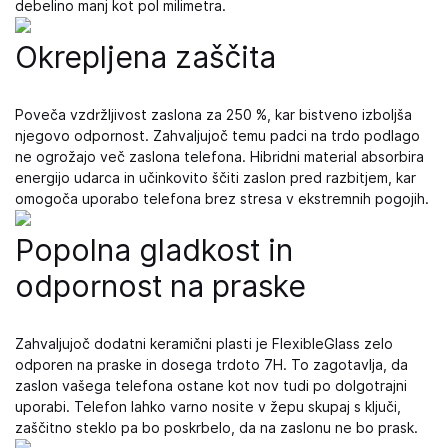
debelino manj kot pol milimetra.
Okrepljena zaščita
Poveča vzdržljivost zaslona za 250 %, kar bistveno izboljša
njegovo odpornost. Zahvaljujoč temu padci na trdo podlago
ne ogrožajo več zaslona telefona. Hibridni material absorbira
energijo udarca in učinkovito ščiti zaslon pred razbitjem, kar
omogoča uporabo telefona brez stresa v ekstremnih pogojih.
Popolna gladkost in
odpornost na praske
Zahvaljujoč dodatni keramični plasti je FlexibleGlass zelo
odporen na praske in dosega trdoto 7H. To zagotavlja, da
zaslon vašega telefona ostane kot nov tudi po dolgotrajni
uporabi. Telefon lahko varno nosite v žepu skupaj s ključi,
zaščitno steklo pa bo poskrbelo, da na zaslonu ne bo prask.