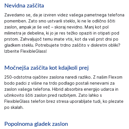
Nevidna zaščita
Zavedamo se, da je izviren videz vašega pametnega telefona
pomemben. Zato smo ustvarili steklo, ki ne le odlično ščiti
zaslon, ampak je še več – skoraj nevidno. Manj kot pol
milimetra je debelina, ki jo je res težko opaziti in otipati pod
prstom. Zahvaljujoč temu imate vtis, kot da vaš prst drsi po
gladkem steklu. Potrebujete trdno zaščito v diskretni obliki?
Izberite FlexibleGlass!
Močnejša zaščita kot kdajkoli prej
250-odstotna ojačitev zaslona naredi razliko. Z našim Flexom
bodo padci z višine na trdo podlago postali nenevarni za
zaslon vašega telefona. Hibrid absorbira energijo udarca in
učinkovito ščiti zaslon pred razbitjem. Zato lahko s
FlexibleGlass telefon brez stresa uporabljate tudi, ko plezate
po skalah.
Popolnoma gladek zaslon