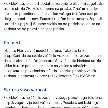
FlexibleGlass je zaradi dodatne keramične plasti, ki zagotavlja
trdoto stekla 7H, zelo odporno na praske. Z našim hibridom
ste lahko prepričani, da bo zaslon vašega telefona tudi po
dolgi uporabi kot nov. Pametni telefon lahko imate v žepu ali
torbici skupaj s ključi, naše steklo pa bo poskrbelo, da se na
zaslonu ne bo pojavila niti ena praska.
Po meri
Izberite Flex za vaš model telefona. Tako ste lahko
prepričani, da bo steklo zaščitilo vsak centimeter zaslona, ​​ne
da bi prekrilo lečo fotoaparata. Še več, naše hibridno steklo
lahko hitro in popolno prilepite na zaslon s priročnimi
nalepkami za pozicioniranje Fit-In. Izberite popolno zaščito
zaslona in namestitev brez težav. Izberite FlexibleGlass!
Skrb za vašo varnost
FlexibleGlass ne ščiti le zaslona vašega pametnega telefona,
ampak zagotavlja tudi vašo varnost. Posebna antibakterijska
prevleka, s katero je Flex opremljen, zagotavlja zaščito pred