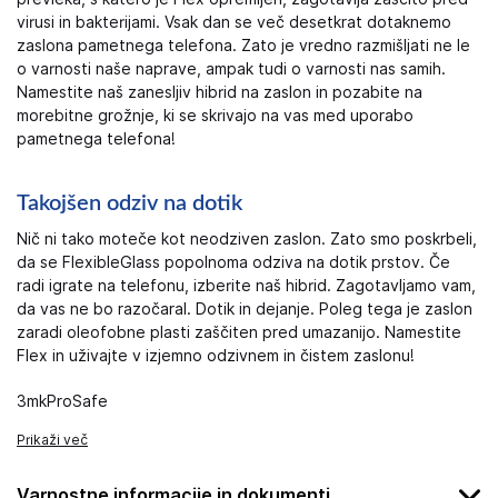
virusi in bakterijami. Vsak dan se več desetkrat dotaknemo
zaslona pametnega telefona. Zato je vredno razmišljati ne le
o varnosti naše naprave, ampak tudi o varnosti nas samih.
Namestite naš zanesljiv hibrid na zaslon in pozabite na
morebitne grožnje, ki se skrivajo na vas med uporabo
pametnega telefona!
Takojšen odziv na dotik
Nič ni tako moteče kot neodziven zaslon. Zato smo poskrbeli,
da se FlexibleGlass popolnoma odziva na dotik prstov. Če
radi igrate na telefonu, izberite naš hibrid. Zagotavljamo vam,
da vas ne bo razočaral. Dotik in dejanje. Poleg tega je zaslon
zaradi oleofobne plasti zaščiten pred umazanijo. Namestite
Flex in uživajte v izjemno odzivnem in čistem zaslonu!
3mkProSafe
Prikaži več
Varnostne informacije in dokumenti