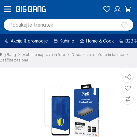
Akcije & promocije
Kuhinje
Home & Cook
B2B
Big Bang
Mobilne naprave in foto
Dodatki za telefone in tablice
Zaščita zaslona