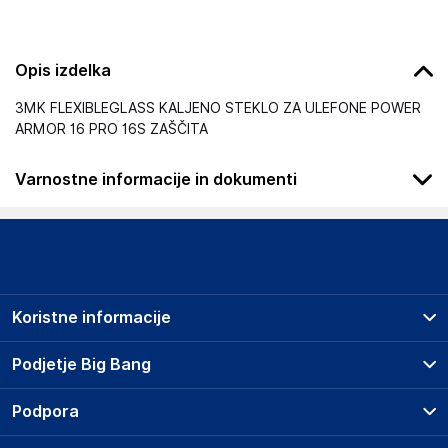
Opis izdelka
3MK FLEXIBLEGLASS KALJENO STEKLO ZA ULEFONE POWER
ARMOR 16 PRO 16S ZAŠČITA
Varnostne informacije in dokumenti
Slike o varnosti izdelka
Slike o varnosti izdelka vsebujejo opozorila na embalaži
izdelka in lahko vključujejo ključne varnostne informacije,
povezane z določenim izdelkom.
Koristne informacije
Prodajna mesta
Podjetje Big Bang
Splošni pogoji
O podjetju
Podpora
Storitve
Kontakti
Dostava, vnos in odvoz