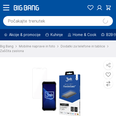
Akcije & promocije
Kuhinje
Home & Cook
B2B
Big Bang
Mobilne naprave in foto
Dodatki za telefone in tablice
Zaščita zaslona