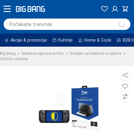
Akcije & promocije
Kuhinje
Home & Cook
B2B
Big Bang
Mobilne naprave in foto
Dodatki za telefone in tablice
Zaščita zaslona