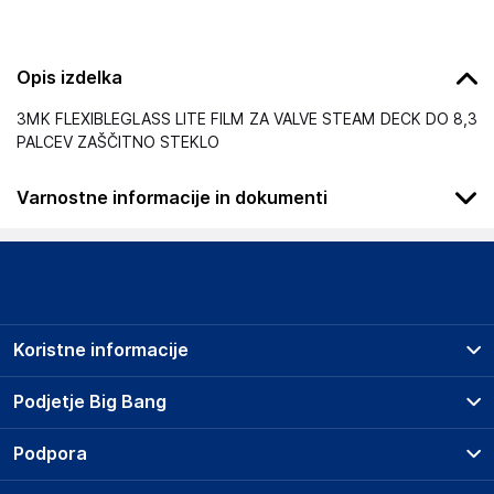
Opis izdelka
3MK FLEXIBLEGLASS LITE FILM ZA VALVE STEAM DECK DO 8,3
PALCEV ZAŠČITNO STEKLO
Varnostne informacije in dokumenti
Podatki o proizvajalcu
Podatki o proizvajalcu vključujejo informacije (naziv, naslov,
državo in elektronski naslov) povezane s proizvajalcem
izdelka.
Koristne informacije
3mk
Poljska
Prodajna mesta
Podjetje Big Bang
Poljska
Splošni pogoji
hello@3mk.pl
O podjetju
Podpora
Storitve
Kontakti
Dostava, vnos in odvoz
Odgovorna oseba v EU