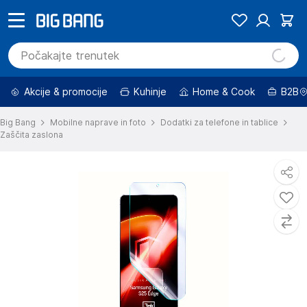
Akcije & promocije
Kuhinje
Home & Cook
B2B
Big Bang
Mobilne naprave in foto
Dodatki za telefone in tablice
Zaščita zaslona