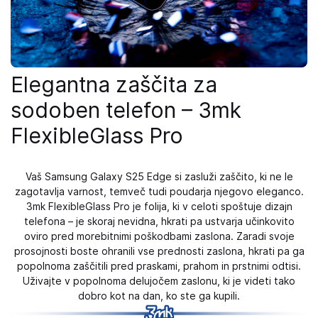
Elegantna zaščita za
sodoben telefon – 3mk
FlexibleGlass Pro
Vaš Samsung Galaxy S25 Edge si zasluži zaščito, ki ne le
zagotavlja varnost, temveč tudi poudarja njegovo eleganco.
3mk FlexibleGlass Pro je folija, ki v celoti spoštuje dizajn
telefona – je skoraj nevidna, hkrati pa ustvarja učinkovito
oviro pred morebitnimi poškodbami zaslona. Zaradi svoje
prosojnosti boste ohranili vse prednosti zaslona, ​​hkrati pa ga
popolnoma zaščitili pred praskami, prahom in prstnimi odtisi.
Uživajte v popolnoma delujočem zaslonu, ki je videti tako
dobro kot na dan, ko ste ga kupili.