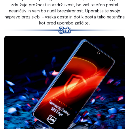
združuje prožnost in vzdržljivost, bo vaš telefon postal
neuničljiv in vam bo nudil brezskrbnost. Uporabljajte svojo
napravo brez skrbi – vsaka gesta in dotik bosta tako natančna
kot pred uporabo zaščite.