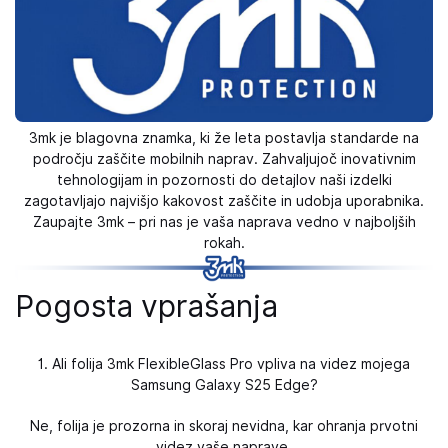
3mk je blagovna znamka, ki že leta postavlja standarde na
področju zaščite mobilnih naprav. Zahvaljujoč inovativnim
tehnologijam in pozornosti do detajlov naši izdelki
zagotavljajo najvišjo kakovost zaščite in udobja uporabnika.
Zaupajte 3mk – pri nas je vaša naprava vedno v najboljših
rokah.
Pogosta vprašanja
1. Ali folija 3mk FlexibleGlass Pro vpliva na videz mojega
Samsung Galaxy S25 Edge?
Ne, folija je prozorna in skoraj nevidna, kar ohranja prvotni
videz vaše naprave.