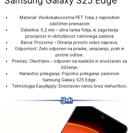
Samsung Galaxy S25 Edge
Material: Visokokakovostna PET folija z naprednim
zaščitnim premazom
Debelina: 0,2 mm – ultra tanka folija, ki zagotavlja
prosojnost in občutljivost celotnega zaslona
Barva: Prozorna – Ohranja prvotni videz naprava.
Odpornost: Zelo odporen na praske, umazanijo, prah in
prstne odtise.
Premaz: Oleofobni – odporen na madeže in enostaven za
čiščenje.
Natančno prileganje: Popolno prileganje zaslonom
Samsung Galaxy S25 Edge.
Tehnologija EasyApply: Enostaven nanos brez mehurčkov.