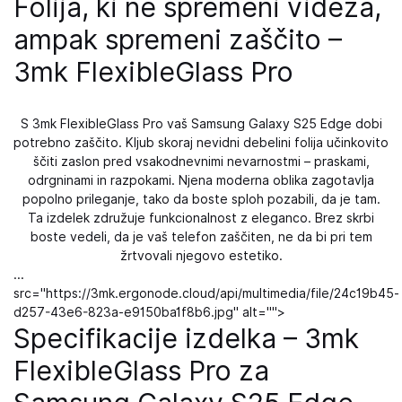
Folija, ki ne spremeni videza,
ampak spremeni zaščito –
3mk FlexibleGlass Pro
S 3mk FlexibleGlass Pro vaš Samsung Galaxy S25 Edge dobi
potrebno zaščito. Kljub skoraj nevidni debelini folija učinkovito
ščiti zaslon pred vsakodnevnimi nevarnostmi – praskami,
odrgninami in razpokami. Njena moderna oblika zagotavlja
popolno prileganje, tako da boste sploh pozabili, da je tam.
Ta izdelek združuje funkcionalnost z eleganco. Brez skrbi
boste vedeli, da je vaš telefon zaščiten, ne da bi pri tem
žrtvovali njegovo estetiko.
...
src="https://3mk.ergonode.cloud/api/multimedia/file/24c19b45-
d257-43e6-823a-e9150ba1f8b6.jpg" alt="">
Specifikacije izdelka – 3mk
FlexibleGlass Pro za