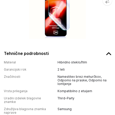
Tehnične podrobnosti
Material
Hibridno steklo/film
Garancijski rok
2 leti
Značilnosti
Namestitev brez mehurčkov,
Odporno na praske, Odporno na
lomljenje
Vrsta prileganja
Kompatibilno z etuijem
Uradni izdelek blagovne
Third-Party
znamke
Združljiva blagovna znamka
Samsung
naprave