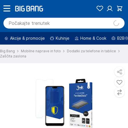
Akcije & promocije
Kuhinje
Home & Cook
B2B
Big Bang
Mobilne naprave in foto
Dodatki za telefone in tablice
Zaščita zaslona