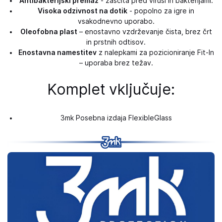
Antibakterijski premaz
- zaščita pred virusi in bakterijami.
Visoka odzivnost na dotik
- popolno za igre in
vsakodnevno uporabo.
Oleofobna plast
– enostavno vzdrževanje čista, brez črt
in prstnih odtisov.
Enostavna namestitev
z nalepkami za pozicioniranje Fit-In
– uporaba brez težav.
Komplet vključuje:
3mk Posebna izdaja FlexibleGlass