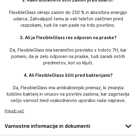
2. Kako učinkovito ščiti zaslon pred udarci?
FlexibleGlass okrepi zaslon do 250 % in absorbira energijo
udarca. Zahvaljujoč temu je vaš telefon zaščiten pred
razpokami, tudi če vam pade na trdo površino.
3. Ali je FlexibleGlass res odporen na praske?
Da, FlexibleGlass ima keramično prevleko s trdoto 7H, kar
pomeni, da je zelo odporen na praske, tudi zaradi ostrih
predmetov, kot so ključi.
4. Ali FlexibleGlass ščiti pred bakterijami?
Da, FlexibleGlass ima antibakterijski premaz, ki zmanjša
količino bakterij in virusov na površini zaslona, ​​kar zagotavlja
večjo varnost med vsakodnevno uporabo naše naprave.
Prikaži več
Varnostne informacije in dokumenti