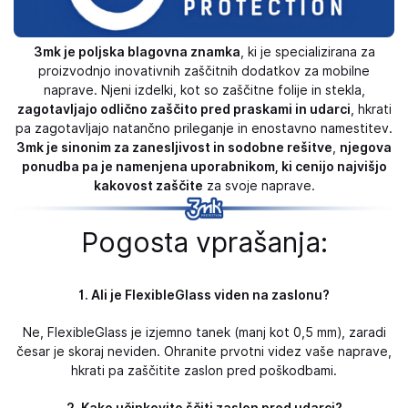
3mk je poljska blagovna znamka
, ki je specializirana za
proizvodnjo inovativnih zaščitnih dodatkov za mobilne
naprave. Njeni izdelki, kot so zaščitne folije in stekla,
zagotavljajo odlično zaščito pred praskami in udarci
, hkrati
pa zagotavljajo natančno prileganje in enostavno namestitev.
3mk je sinonim za zanesljivost in sodobne rešitve
,
njegova
ponudba pa je namenjena uporabnikom, ki cenijo najvišjo
kakovost zaščite
za svoje naprave.
Pogosta vprašanja:
1. Ali je FlexibleGlass viden na zaslonu?
Ne, FlexibleGlass je izjemno tanek (manj kot 0,5 mm), zaradi
česar je skoraj neviden. Ohranite prvotni videz vaše naprave,
hkrati pa zaščitite zaslon pred poškodbami.