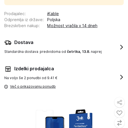
Prodajalec
:
iKable
Odpremlja iz države
:
Poljska
Brezskrben nakup
:
Možnost vračila v 14 dneh
Dostava
Standardna dostava
predvidoma od
četrtka, 13.8.
naprej
Izdelki prodajalca
Na voljo še
2 ponudbi od 9.41 €
Več o prikazovanju ponudb