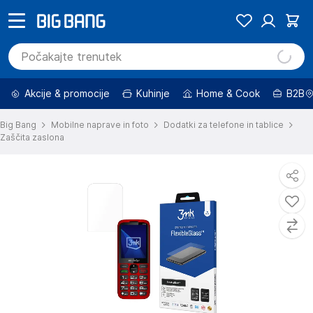
Akcije & promocije
Kuhinje
Home & Cook
B2B
Big Bang
Mobilne naprave in foto
Dodatki za telefone in tablice
Zaščita zaslona