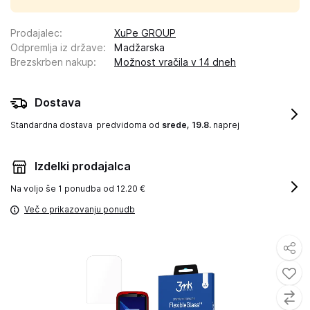
Prodajalec
:
XuPe GROUP
Odpremlja iz države
:
Madžarska
Brezskrben nakup
:
Možnost vračila v 14 dneh
Dostava
Standardna dostava
predvidoma od
srede, 19.8.
naprej
Izdelki prodajalca
Na voljo še
1 ponudba od 12.20 €
Več o prikazovanju ponudb