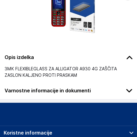
Opis izdelka
3MK FLEXIBLEGLASS ZA ALLIGATOR A930 4G ZAŠČITA
ZASLON KALJENO PROTI PRASKAM
Varnostne informacije in dokumenti
Podatki o proizvajalcu
Podatki o proizvajalcu vključujejo informacije (naziv, naslov,
državo in elektronski naslov) povezane s proizvajalcem
izdelka.
Koristne informacije
3mk