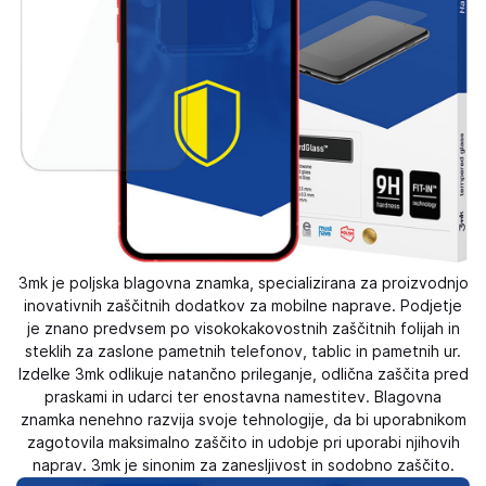
3mk je poljska blagovna znamka, specializirana za proizvodnjo
inovativnih zaščitnih dodatkov za mobilne naprave. Podjetje
je znano predvsem po visokokakovostnih zaščitnih folijah in
steklih za zaslone pametnih telefonov, tablic in pametnih ur.
Izdelke 3mk odlikuje natančno prileganje, odlična zaščita pred
praskami in udarci ter enostavna namestitev. Blagovna
znamka nenehno razvija svoje tehnologije, da bi uporabnikom
zagotovila maksimalno zaščito in udobje pri uporabi njihovih
naprav. 3mk je sinonim za zanesljivost in sodobno zaščito.