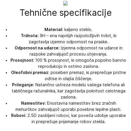
Tehnične specifikacije
Material:
kaljeno steklo.
Trdnota:
9H – ena najvišjih razpoložljivih trdot, ki
zagotavlja izjemno odpornost na praske.
Odpornost na udarce:
Izjemna odpornost na udarce in
razpoke zahvaljujoč procesu utrjevanja.
Prosojnost:
100 % prosojnost, ki omogoča popolno barvno
reprodukcijo in ostrino zaslona.
Oleofobni premaz:
poseben premaz, ki preprečuje prstne
odtise in olajša čiščenje.
Prileganje:
Natančno ustreza modelu vašega telefona ali
tabličnega računalnika, kar zagotavlja pokritost celotnega
zaslona.
Namestitev:
Enostavna namestitev brez zračnih
mehurčkov zahvaljujoč uporabi posebne lepilne plasti.
Robovi:
2.5D zaobljeni robovi, kar poveča udobje uporabe
in preprečuje prijemanje robov stekla.