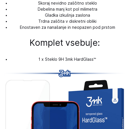
Skoraj nevidno zaščitno steklo
Debelina manj kot pol milimetra
Gladka izkušnja zaslona
Trdna zaščita v diskretni obliki
Enostaven za nanašanje in neopazen pod prstom
Komplet vsebuje:
1 x Steklo 9H 3mk HardGlass™