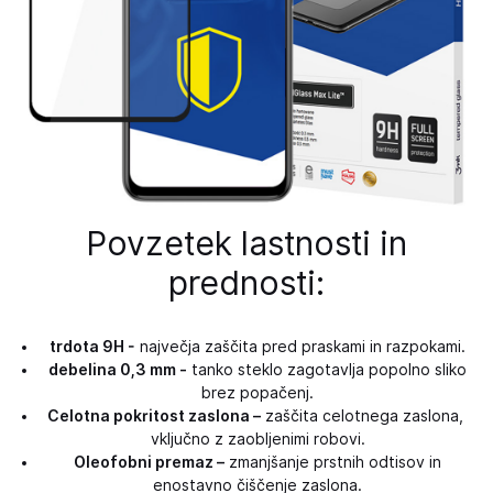
Povzetek lastnosti in
prednosti:
trdota 9H -
največja zaščita pred praskami in razpokami.
debelina 0,3 mm -
tanko steklo zagotavlja popolno sliko
brez popačenj.
Celotna pokritost zaslona –
zaščita celotnega zaslona, ​​
vključno z zaobljenimi robovi.
Oleofobni premaz –
zmanjšanje prstnih odtisov in
enostavno čiščenje zaslona.