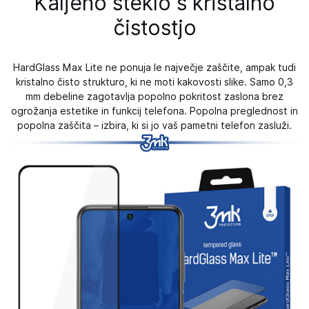
Kaljeno steklo s kristalno
čistostjo
HardGlass Max Lite ne ponuja le največje zaščite, ampak tudi
kristalno čisto strukturo, ki ne moti kakovosti slike. Samo 0,3
mm debeline zagotavlja popolno pokritost zaslona brez
ogrožanja estetike in funkcij telefona. Popolna preglednost in
popolna zaščita – izbira, ki si jo vaš pametni telefon zasluži.