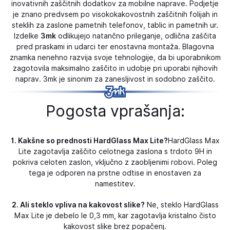
inovativnih zaščitnih dodatkov za mobilne naprave. Podjetje
je znano predvsem po visokokakovostnih zaščitnih folijah in
steklih za zaslone pametnih telefonov, tablic in pametnih ur.
Izdelke
3mk
odlikujejo natančno prileganje, odlična zaščita
pred praskami in udarci ter enostavna montaža. Blagovna
znamka nenehno razvija svoje tehnologije, da bi uporabnikom
zagotovila maksimalno zaščito in udobje pri uporabi njihovih
naprav. 3mk je sinonim za zanesljivost in sodobno zaščito.
Pogosta vprašanja:
1. Kakšne so prednosti HardGlass Max Lite?
HardGlass Max
Lite zagotavlja zaščito celotnega zaslona s trdoto 9H in
pokriva celoten zaslon, vključno z zaobljenimi robovi. Poleg
tega je odporen na prstne odtise in enostaven za
namestitev.
2. Ali steklo vpliva na kakovost slike?
Ne, steklo HardGlass
Max Lite je debelo le 0,3 mm, kar zagotavlja kristalno čisto
kakovost slike brez popačenj.