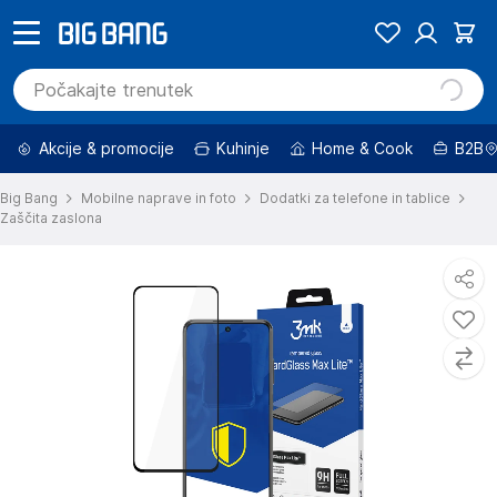
Akcije & promocije
Kuhinje
Home & Cook
B2B
Big Bang
Mobilne naprave in foto
Dodatki za telefone in tablice
Zaščita zaslona