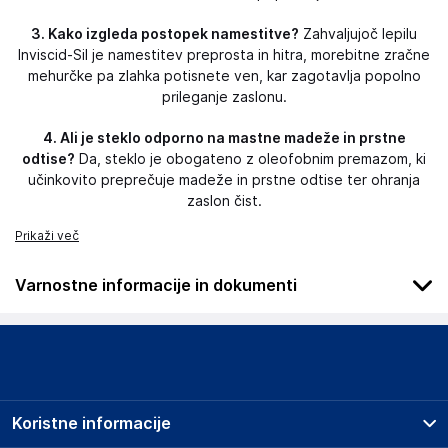
3. Kako izgleda postopek namestitve?
Zahvaljujoč lepilu
Inviscid-Sil je namestitev preprosta in hitra, morebitne zračne
mehurčke pa zlahka potisnete ven, kar zagotavlja popolno
prileganje zaslonu.
4. Ali je steklo odporno na mastne madeže in prstne
odtise?
Da, steklo je obogateno z oleofobnim premazom, ki
učinkovito preprečuje madeže in prstne odtise ter ohranja
zaslon čist.
Prikaži več
Varnostne informacije in dokumenti
Podatki o proizvajalcu
Podatki o proizvajalcu vključujejo informacije (naziv, naslov,
državo in elektronski naslov) povezane s proizvajalcem
izdelka.
Koristne informacije
3mk