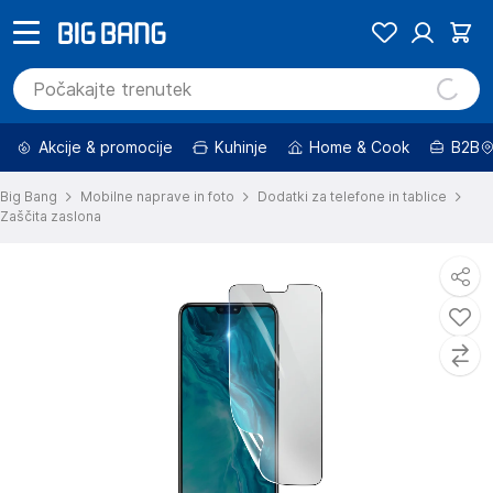
Akcije & promocije
Kuhinje
Home & Cook
B2B
Big Bang
Mobilne naprave in foto
Dodatki za telefone in tablice
Zaščita zaslona