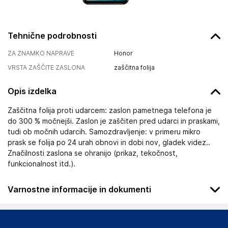
Tehnične podrobnosti
ZA ZNAMKO NAPRAVE
Honor
VRSTA ZAŠČITE ZASLONA
zaščitna folija
Opis izdelka
Zaščitna folija proti udarcem: zaslon pametnega telefona je
do 300 % močnejši. Zaslon je zaščiten pred udarci in praskami,
tudi ob močnih udarcih. Samozdravljenje: v primeru mikro
prask se folija po 24 urah obnovi in dobi nov, gladek videz..
Značilnosti zaslona se ohranijo (prikaz, tekočnost,
funkcionalnost itd.).
Varnostne informacije in dokumenti
Podatki o proizvajalcu
Podatki o proizvajalcu vključujejo informacije (naziv, naslov,