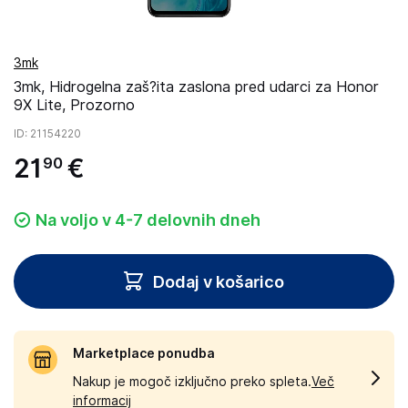
3mk
3mk, Hidrogelna zaš?ita zaslona pred udarci za Honor
9X Lite, Prozorno
ID
: 21154220
21
€
90
Na voljo v 4-7 delovnih dneh
Dodaj v košarico
Marketplace ponudba
Nakup je mogoč izključno preko spleta.
Več
informacij