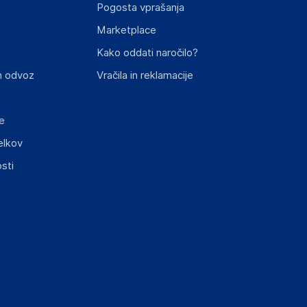
Pogosta vprašanja
Marketplace
st izdelka z zahtevanimi predpisi.
Kako oddati naročilo?
n odvoz
Vračila in reklamacije
e
elkov
elka in lahko vključujejo ključne varnostne
sti