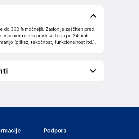
je do 300 % močnejši. Zaslon je zaščiten pred
: v primeru mikro prask se folija po 24 urah
ranijo (prikaz, tekočnost, funkcionalnost itd.).
nti
ov, državo in elektronski naslov) povezane s
ormacije
Podpora