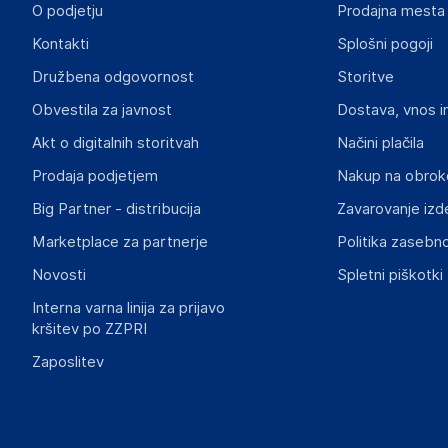
O podjetju
Prodajna mesta
Odgovorna oseba v EU
Kontakti
Splošni pogoji
Gospodarski subjekt s sedežem v EU, ki zagotavlja skladno
Družbena odgovornost
Storitve
3mk
Obvestila za javnost
Dostava, vnos i
Poljska
Poljska
Akt o digitalnih storitvah
Načini plačila
hello@3mk.pl
Prodaja podjetjem
Nakup na obrok
Big Partner - distribucija
Zavarovanje izd
Slike o varnosti izdelka
Slike o varnosti izdelka vsebujejo opozorila na embalaži izd
Marketplace za partnerje
Politika zasebno
informacije, povezane z določenim izdelkom.
Novosti
Spletni piškotki
Interna varna linija za prijavo
kršitev po ZZPRI
Zaposlitev