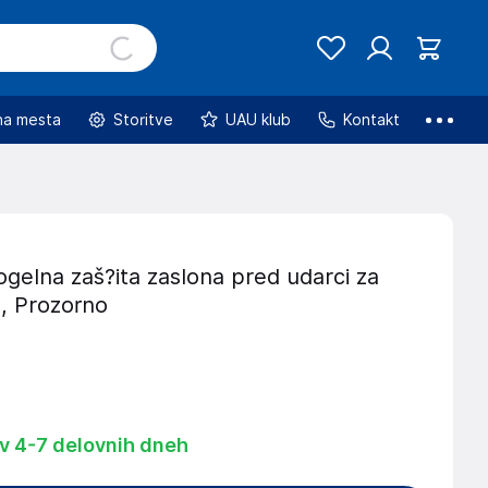
na mesta
Storitve
UAU klub
Kontakt
gelna zaš?ita zaslona pred udarci za
, Prozorno
 v 4-7 delovnih dneh