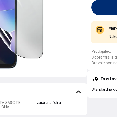
Mar
Naku
Prodajalec
:
Odpremlja iz 
Brezskrben n
Dostav
Standardna d
TA ZAŠČITE
zaščitna folija
LONA