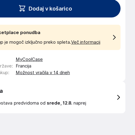
Dodaj v košarico
ketplace ponudba
p je mogoč izključno preko spleta.
Več informacij
MyCoolCase
države
:
Francija
akup
:
Možnost vračila v 14 dneh
a
ostava
predvidoma od
srede, 12.8.
naprej