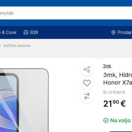
 & Cook
B2B
Prodaj
Zaščita zaslona
3mk
3mk, Hidro
Honor X7a
ID
: 21154019
21
€
90
Na voljo