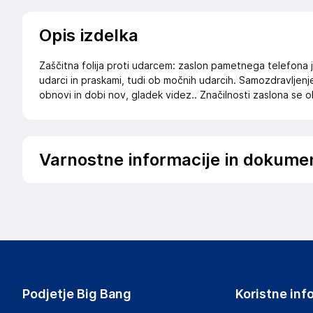
Opis izdelka
Zaščitna folija proti udarcem: zaslon pametnega telefona 
udarci in praskami, tudi ob močnih udarcih. Samozdravljenje
obnovi in dobi nov, gladek videz.. Značilnosti zaslona se oh
Varnostne informacije in dokume
Podatki o proizvajalcu
Podatki o proizvajalcu vključujejo informacije (naziv, nasl
proizvajalcem izdelka.
3mk
Poljska
Poljska
Podjetje Big Bang
Koristne inf
hello@3mk.pl