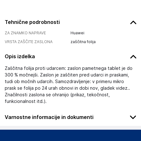
Tehnične podrobnosti
ZA ZNAMKO NAPRAVE
Huawei
VRSTA ZAŠČITE ZASLONA
zaščitna folija
Opis izdelka
Zaščitna folija proti udarcem: zaslon pametnega tablet je do
300 % močnejši. Zaslon je zaščiten pred udarci in praskami,
tudi ob močnih udarcih. Samozdravljenje: v primeru mikro
prask se folija po 24 urah obnovi in dobi nov, gladek videz..
Značilnosti zaslona se ohranijo (prikaz, tekočnost,
funkcionalnost itd.).
Varnostne informacije in dokumenti
Podatki o proizvajalcu
Podatki o proizvajalcu vključujejo informacije (naziv, naslov,