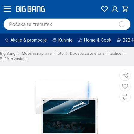
Akcije & promocije
Kuhinje
Home & Cook
B2B
Big Bang
Mobilne naprave in foto
Dodatki za telefone in tablice
Zaščita zaslona