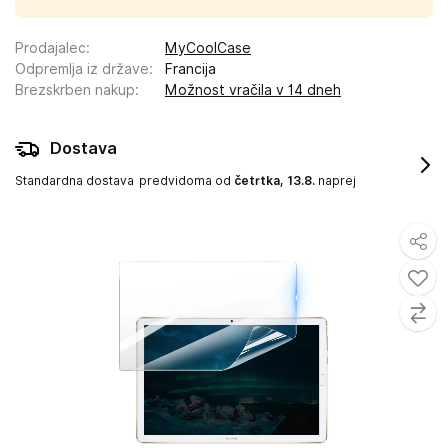
Prodajalec
:
MyCoolCase
Odpremlja iz države
:
Francija
Brezskrben nakup
:
Možnost vračila v 14 dneh
Dostava
Standardna dostava
predvidoma od
četrtka, 13.8.
naprej