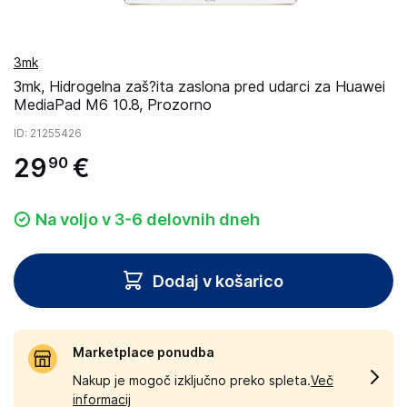
3mk
3mk, Hidrogelna zaš?ita zaslona pred udarci za Huawei
MediaPad M6 10.8, Prozorno
ID
: 21255426
29
€
90
Na voljo v 3-6 delovnih dneh
Dodaj v košarico
Marketplace ponudba
Nakup je mogoč izključno preko spleta.
Več
informacij