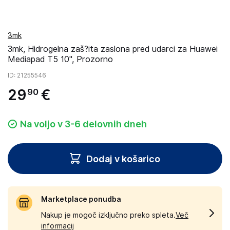
3mk
3mk, Hidrogelna zaš?ita zaslona pred udarci za Huawei
Mediapad T5 10'', Prozorno
ID
: 21255546
29
€
90
Na voljo v 3-6 delovnih dneh
Dodaj v košarico
Marketplace ponudba
Nakup je mogoč izključno preko spleta.
Več
informacij