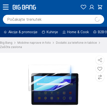
Akcije & promocije
Kuhinje
Home & Cook
B2B
Big Bang
Mobilne naprave in foto
Dodatki za telefone in tablice
Zaščita zaslona