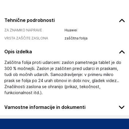
Tehnične podrobnosti
ZA ZNAMKO NAPRAVE
Huawei
VRSTA ZAŠČITE ZASLONA
zaščitna folija
Opis izdelka
Zaščitna folija proti udarcem: zaslon pametnega tablet je do
300 % močnejši. Zaslon je zaščiten pred udarci in praskami,
tudi ob močnih udarcih. Samozdravljenje: v primeru mikro
prask se folija po 24 urah obnovi in dobi nov, gladek videz..
Značilnosti zaslona se ohranijo (prikaz, tekočnost,
funkcionalnost itd.).
Varnostne informacije in dokumenti
Podatki o proizvajalcu
Podatki o proizvajalcu vključujejo informacije (naziv, naslov,