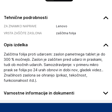
Tehnične podrobnosti
ZA ZNAMKO NAPRAVE
Lenovo
VRSTA ZAŠČITE ZASLONA
zaščitna folija
Opis izdelka
Zaščitna folija proti udarcem: zaslon pametnega tablet je do
300 % močnejši. Zaslon je zaščiten pred udarci in praskami,
tudi ob močnih udarcih. Samozdravljenje: v primeru mikro
prask se folija po 24 urah obnovi in dobi nov, gladek videz..
Značilnosti zaslona se ohranijo (prikaz, tekočnost,
funkcionalnost itd.).
Varnostne informacije in dokumenti
Podatki o proizvajalcu
Podatki o proizvajalcu vključujejo informacije (naziv, naslov,