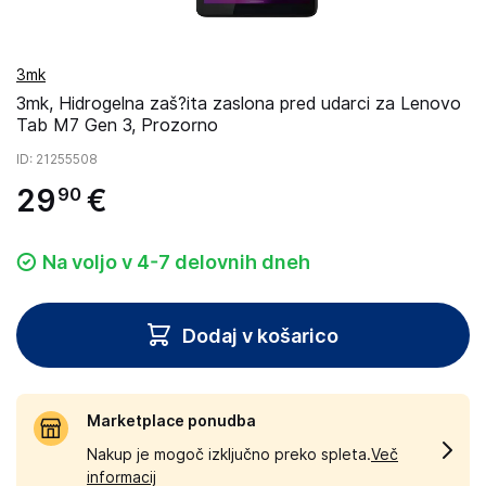
3mk
3mk, Hidrogelna zaš?ita zaslona pred udarci za Lenovo
Tab M7 Gen 3, Prozorno
ID
: 21255508
29
€
90
Na voljo v 4-7 delovnih dneh
Dodaj v košarico
Marketplace ponudba
Nakup je mogoč izključno preko spleta.
Več
informacij