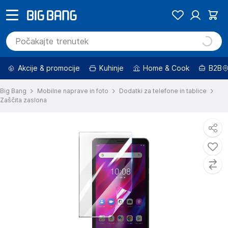
Akcije & promocije
Kuhinje
Home & Cook
B2B
Big Bang
Mobilne naprave in foto
Dodatki za telefone in tablice
Zaščita zaslona