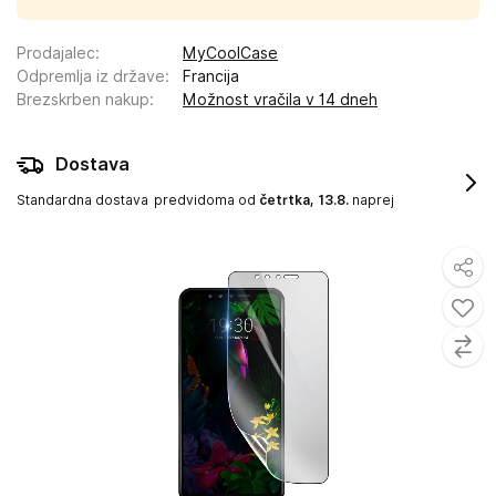
Prodajalec
:
MyCoolCase
Odpremlja iz države
:
Francija
Brezskrben nakup
:
Možnost vračila v 14 dneh
Dostava
Standardna dostava
predvidoma od
četrtka, 13.8.
naprej