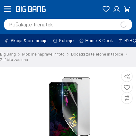
Akcije & promocije
Kuhinje
Home & Cook
B2B
Big Bang
Mobilne naprave in foto
Dodatki za telefone in tablice
Zaščita zaslona