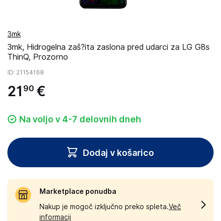
3mk
3mk, Hidrogelna zaš?ita zaslona pred udarci za LG G8s
ThinQ, Prozorno
ID
: 21154168
21
€
90
Na voljo v 4-7 delovnih dneh
Dodaj v košarico
Marketplace ponudba
Nakup je mogoč izključno preko spleta.
Več
informacij