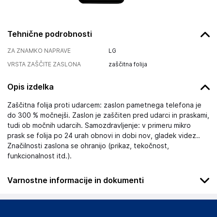
Tehnične podrobnosti
ZA ZNAMKO NAPRAVE
LG
VRSTA ZAŠČITE ZASLONA
zaščitna folija
Opis izdelka
Zaščitna folija proti udarcem: zaslon pametnega telefona je
do 300 % močnejši. Zaslon je zaščiten pred udarci in praskami,
tudi ob močnih udarcih. Samozdravljenje: v primeru mikro
prask se folija po 24 urah obnovi in dobi nov, gladek videz..
Značilnosti zaslona se ohranijo (prikaz, tekočnost,
funkcionalnost itd.).
Varnostne informacije in dokumenti
Podatki o proizvajalcu
Podatki o proizvajalcu vključujejo informacije (naziv, naslov,