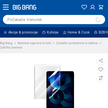
Akcije & promocije
Kuhinje
Home & Cook
B2B
Big Bang
Mobilne naprave in foto
Dodatki za telefone in tablice
Zaščita zaslona