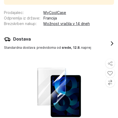
Prodajalec
:
MyCoolCase
Odpremlja iz države
:
Francija
Brezskrben nakup
:
Možnost vračila v 14 dneh
Dostava
Standardna dostava
predvidoma od
srede, 12.8.
naprej