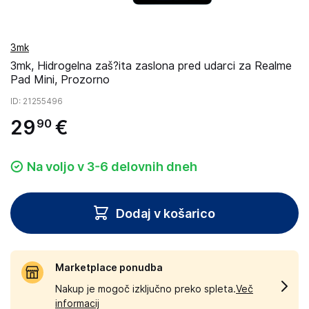
3mk
3mk, Hidrogelna zaš?ita zaslona pred udarci za Realme
Pad Mini, Prozorno
ID
: 21255496
29
€
90
Na voljo v 3-6 delovnih dneh
Dodaj v košarico
Marketplace ponudba
Nakup je mogoč izključno preko spleta.
Več
informacij