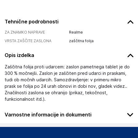
Tehnične podrobnosti
ZA ZNAMKO NAPRAVE
Realme
VRSTA ZAŠČITE ZASLONA
zaščitna folija
Opis izdelka
Zaščitna folija proti udarcem: zaslon pametnega tablet je do
300 % močnejši. Zaslon je zaščiten pred udarci in praskami,
tudi ob močnih udarcih. Samozdravljenje: v primeru mikro
prask se folija po 24 urah obnovi in dobi nov, gladek videz..
Značilnosti zaslona se ohranijo (prikaz, tekočnost,
funkcionalnost itd.).
Varnostne informacije in dokumenti
Podatki o proizvajalcu
Podatki o proizvajalcu vključujejo informacije (naziv, naslov,