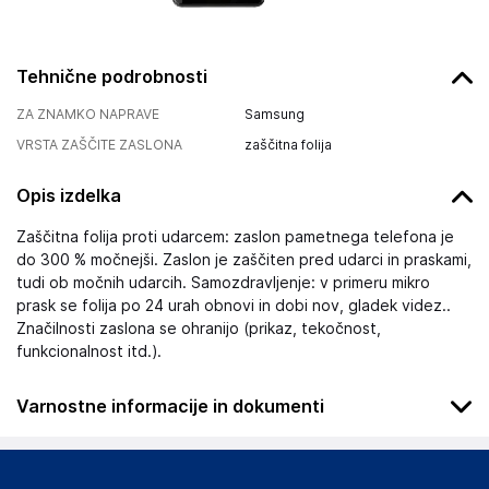
Tehnične podrobnosti
ZA ZNAMKO NAPRAVE
Samsung
VRSTA ZAŠČITE ZASLONA
zaščitna folija
Opis izdelka
Zaščitna folija proti udarcem: zaslon pametnega telefona je
do 300 % močnejši. Zaslon je zaščiten pred udarci in praskami,
tudi ob močnih udarcih. Samozdravljenje: v primeru mikro
prask se folija po 24 urah obnovi in dobi nov, gladek videz..
Značilnosti zaslona se ohranijo (prikaz, tekočnost,
funkcionalnost itd.).
Varnostne informacije in dokumenti
Podatki o proizvajalcu
Podatki o proizvajalcu vključujejo informacije (naziv, naslov,