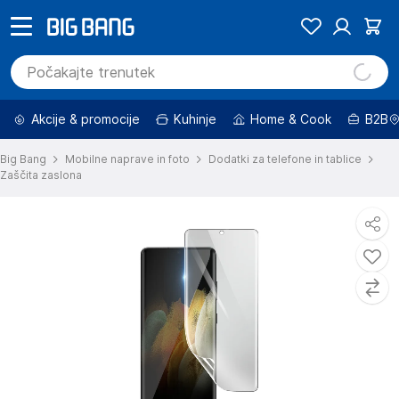
Akcije & promocije
Kuhinje
Home & Cook
B2B
Big Bang
Mobilne naprave in foto
Dodatki za telefone in tablice
Zaščita zaslona