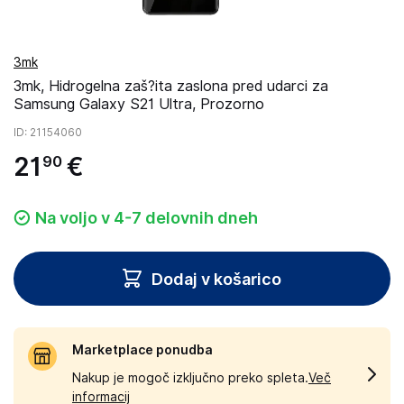
3mk
3mk, Hidrogelna zaš?ita zaslona pred udarci za
Samsung Galaxy S21 Ultra, Prozorno
ID
: 21154060
21
€
90
Na voljo v 4-7 delovnih dneh
Dodaj v košarico
Marketplace ponudba
Nakup je mogoč izključno preko spleta.
Več
informacij