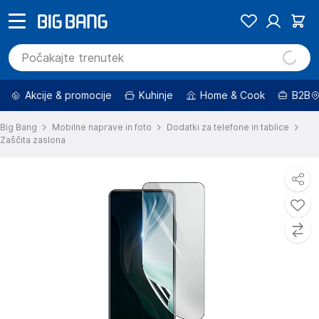
Akcije & promocije
Kuhinje
Home & Cook
B2B
Big Bang
Mobilne naprave in foto
Dodatki za telefone in tablice
Zaščita zaslona