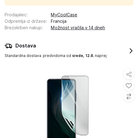
Prodajalec
:
MyCoolCase
Odpremlja iz države
:
Francija
Brezskrben nakup
:
Možnost vračila v 14 dneh
Dostava
Standardna dostava
predvidoma od
srede, 12.8.
naprej