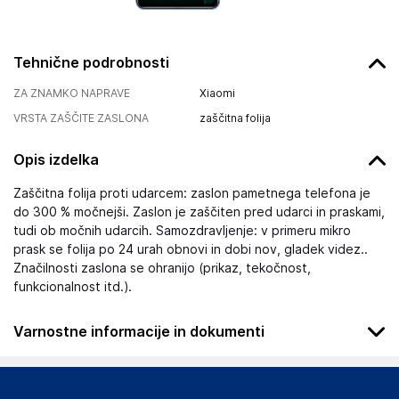
Tehnične podrobnosti
ZA ZNAMKO NAPRAVE
Xiaomi
VRSTA ZAŠČITE ZASLONA
zaščitna folija
Opis izdelka
Zaščitna folija proti udarcem: zaslon pametnega telefona je
do 300 % močnejši. Zaslon je zaščiten pred udarci in praskami,
tudi ob močnih udarcih. Samozdravljenje: v primeru mikro
prask se folija po 24 urah obnovi in dobi nov, gladek videz..
Značilnosti zaslona se ohranijo (prikaz, tekočnost,
funkcionalnost itd.).
Varnostne informacije in dokumenti
Podatki o proizvajalcu
Podatki o proizvajalcu vključujejo informacije (naziv, naslov,