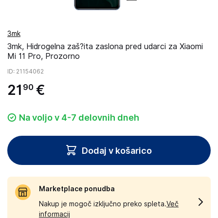
3mk
3mk, Hidrogelna zaš?ita zaslona pred udarci za Xiaomi
Mi 11 Pro, Prozorno
ID
: 21154062
21
€
90
Na voljo v 4-7 delovnih dneh
Dodaj v košarico
Marketplace ponudba
Nakup je mogoč izključno preko spleta.
Več
informacij