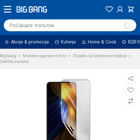
Akcije & promocije
Kuhinje
Home & Cook
B2B
Big Bang
Mobilne naprave in foto
Dodatki za telefone in tablice
Zaščita zaslona