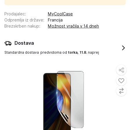
Prodajalec
:
MyCoolCase
Odpremlja iz države
:
Francija
Brezskrben nakup
:
Možnost vračila v 14 dneh
Dostava
Standardna dostava
predvidoma od
torka, 11.8.
naprej