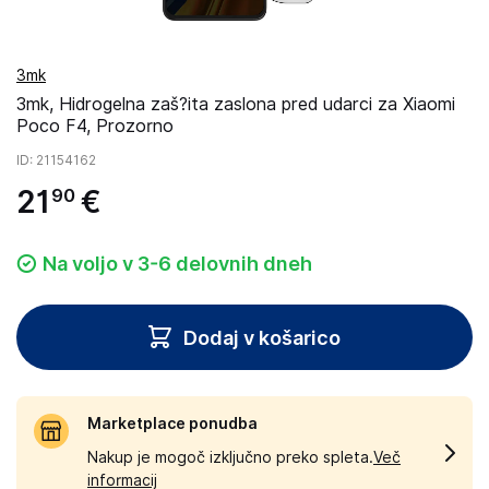
3mk
3mk, Hidrogelna zaš?ita zaslona pred udarci za Xiaomi
Poco F4, Prozorno
ID
: 21154162
21
€
90
Na voljo v 3-6 delovnih dneh
Dodaj v košarico
Marketplace ponudba
Nakup je mogoč izključno preko spleta.
Več
informacij