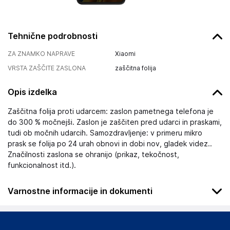
Tehnične podrobnosti
ZA ZNAMKO NAPRAVE
Xiaomi
VRSTA ZAŠČITE ZASLONA
zaščitna folija
Opis izdelka
Zaščitna folija proti udarcem: zaslon pametnega telefona je
do 300 % močnejši. Zaslon je zaščiten pred udarci in praskami,
tudi ob močnih udarcih. Samozdravljenje: v primeru mikro
prask se folija po 24 urah obnovi in dobi nov, gladek videz..
Značilnosti zaslona se ohranijo (prikaz, tekočnost,
funkcionalnost itd.).
Varnostne informacije in dokumenti
Podatki o proizvajalcu
Podatki o proizvajalcu vključujejo informacije (naziv, naslov,